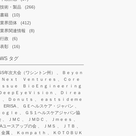
技術・製品
(266)
書籍
(10)
業界団体
(412)
業界関連情報
(8)
行政
(6)
表彰
(16)
EWS タグ
SGS年次大会（ワシントン州）
Ｂｅｙｏｎ
 Ｎｅｘｔ Ｖｅｎｔｕｒｅｓ
Ｃｏｒｅ
ｉｓｓｕｅ ＢｉｏＥｎｇｉｎｅｅｒｉｎｇ
ＤｅｅｐＥｙｅＶｉｓｉｏｎ
Ｄｉｒｅａ
ａ
Ｄｏｎｕｔｓ
ｅａｓｔｓｉｄｅｍｅ
ERISA
ＧＥヘルスケア・ジャパン
ｏｏｇｌｅ
ＧＳ１ヘルスケアジャパン協
会
ＪＭＣ
ＪＭＤＣ
Ｊｍｅｅｓ
IAユースアップの会
ＪＭＳ
ＪＴＢ
Ｘ金属
Ｋｏｍｐａｔｈ
ＫＯＴＯＢＵＫ