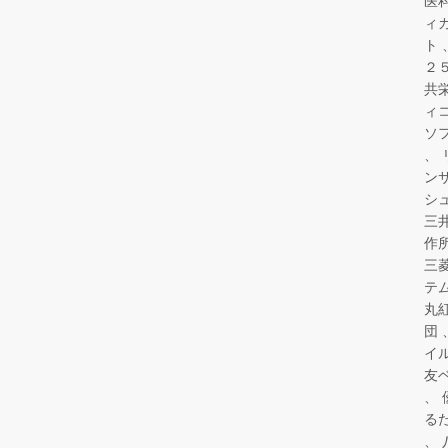
医
ィ
ト
２
共
ィ
ソ
ン
シ
三
作
三
テ
丸
団
イ
友
る