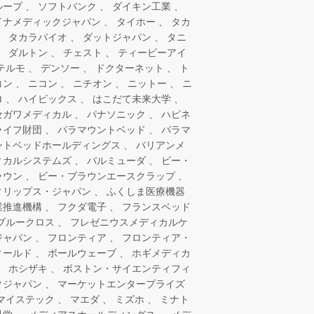
ループ
ソフトバンク
ダイキン工業
イナメディックジャパン
タイホー
タカ
タカラバイオ
ダットジャパン
タニ
ダルトン
チェスト
ティービーアイ
テルモ
デンソー
ドクターネット
ト
コン
ニコン
ニチオン
ニットー
ニ
ロ
ハイビックス
はこだて未来大学
セガワメディカル
パナソニック
ハピネ
ライフ財団
パラマウントベッド
パラマ
ントベッドホールディングス
バリアンメ
ィカルシステムズ
バルミューダ
ビー・
ラウン
ビー・ブラウンエースクラップ
ィリップス・ジャパン
ふくしま医療機器
業推進機構
フクダ電子
フランスベッド
ブルークロス
フレゼニウスメディカルケ
ジャパン
フロンティア
フロンティア・
ィールド
ボールウェーブ
ホギメディカ
ホシザキ
ボストン・サイエンティフィ
クジャパン
マーケットエンタープライズ
マイステック
マエダ
ミズホ
ミナト