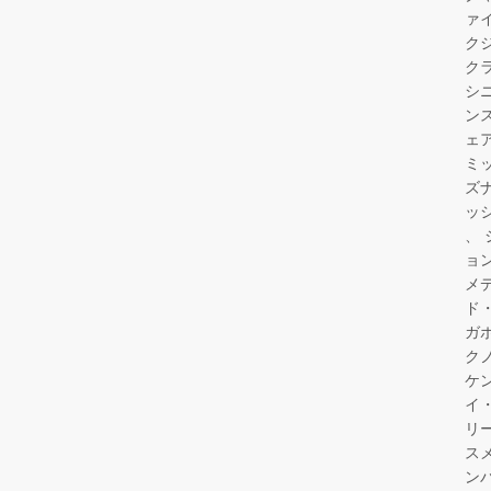
ァ
ク
ク
シ
ン
ェ
ミ
ズ
ッ
ョ
メ
ド
ガ
ク
ケ
イ
リ
ス
ン