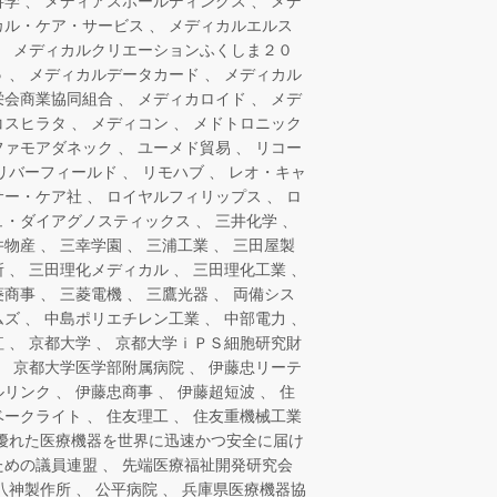
科学
メディアスホールディングス
メデ
カル・ケア・サービス
メディカルエルス
メディカルクリエーションふくしま２０
５
メディカルデータカード
メディカル
栄会商業協同組合
メディカロイド
メデ
コスヒラタ
メディコン
メドトロニック
ファモアダネック
ユーメド貿易
リコー
リバーフィールド
リモハブ
レオ・キャ
サー・ケア社
ロイヤルフィリップス
ロ
ュ・ダイアグノスティックス
三井化学
井物産
三幸学園
三浦工業
三田屋製
所
三田理化メディカル
三田理化工業
菱商事
三菱電機
三鷹光器
両備シス
ムズ
中島ポリエチレン工業
中部電力
紅
京都大学
京都大学ｉＰＳ細胞研究財
京都大学医学部附属病院
伊藤忠リーテ
ルリンク
伊藤忠商事
伊藤超短波
住
ベークライト
住友理工
住友重機械工業
優れた医療機器を世界に迅速かつ安全に届け
ための議員連盟
先端医療福祉開発研究会
八神製作所
公平病院
兵庫県医療機器協