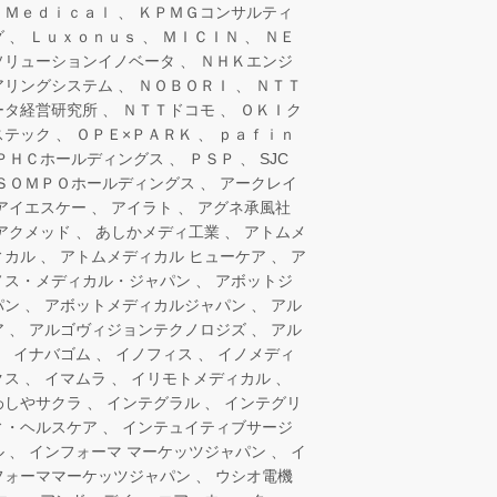
 Ｍｅｄｉｃａｌ
ＫＰＭＧコンサルティ
グ
Ｌｕｘｏｎｕｓ
ＭＩＣＩＮ
ＮＥ
ソリューションイノベータ
ＮＨＫエンジ
アリングシステム
ＮＯＢＯＲＩ
ＮＴＴ
ータ経営研究所
ＮＴＴドコモ
ＯＫＩク
ステック
ＯＰＥ×ＰＡＲＫ
ｐａｆｉｎ
ＰＨＣホールディングス
ＰＳＰ
SJC
ＳＯＭＰＯホールディングス
アークレイ
アイエスケー
アイラト
アグネ承風社
アクメッド
あしかメディ工業
アトムメ
ィカル
アトムメディカル ヒューケア
ア
ノス・メディカル・ジャパン
アボットジ
パン
アボットメディカルジャパン
アル
ア
アルゴヴィジョンテクノロジズ
アル
イナバゴム
イノフィス
イノメディ
クス
イマムラ
イリモトメディカル
わしやサクラ
インテグラル
インテグリ
ィ・ヘルスケア
インテュイティブサージ
ル
インフォーマ マーケッツジャパン
イ
フォーママーケッツジャパン
ウシオ電機