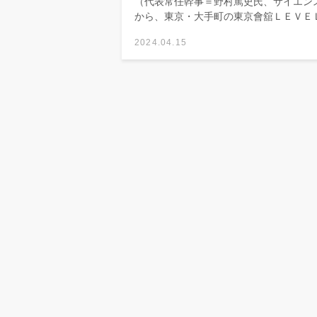
（代表常任幹事＝野村篤史氏、サイエン
から、東京・大手町の東京會舘ＬＥＶＥＬ.
2024.04.15