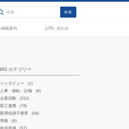
界動向、製品・技術をいちはや
検索:
告掲載案内
お問い合わせ
EWS カテゴリー
インタビュー
(1)
人事・移転・訃報
(8)
企業活動
(312)
医工連携
(78)
医理化硝子業界
(58)
寄稿
(6)
年頭所感
(57)