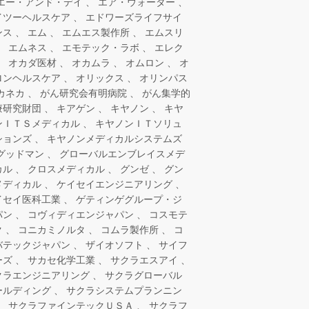
エー・アンド・デイ
エア・ウォーター
イツーヘルスケア
エドワーズライフサイ
ンス
エム
エムエス製作所
エムスリ
エムネス
エモテック・ラボ
エレク
オカダ医材
オカムラ
オムロン
オ
ロンヘルスケア
オリックス
オリンパス
カネカ
がん研究会有明病院
がん集学的
療研究財団
キアゲン
キヤノン
キヤ
ンＩＴＳメディカル
キヤノンＩＴソリュ
ションズ
キヤノンメディカルシステムズ
グッドマン
グローバルエンブレイスメデ
カル
クロスメディカル
グンゼ
グン
メディカル
ケイセイエンジニアリング
イセイ医科工業
ゲティンゲグループ・ジ
パン
コヴィディエンジャパン
コスモテ
ク
コニカミノルタ
コムラ製作所
コ
バテックジャパン
ザイオソフト
サイフ
ーズ
サカセ化学工業
サクラエスアイ
クラエンジニアリング
サクラグローバル
ールディング
サクラシステムプランニン
サクラファインテックＵＳＡ
サクラフ