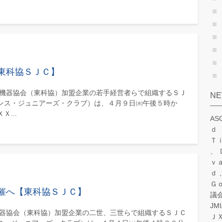
東科協ＳＪＣ】
学機器協会（東科協）加盟企業の若手経営者らで組織するＳＪ
N
ンス・ジュニアーズ・クラブ）は、４月９日㈬午後５時か
...
A
ｄ
Ｔ
ｖ
ｄ
Ｇ
催へ【東科協ＳＪＣ】
議
JM
機器協会（東科協）加盟企業の二世、三世らで組織するＳＪＣ
Ｊ