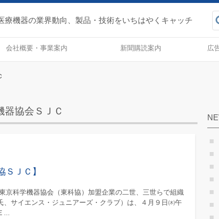
健産業事報 - 医療機器の業
医療機器の業界動向、製品・技術をいちはやくキャッチ
会社概要・事業案内
新聞購読案内
広
Ｃ
機器協会ＳＪＣ
N
協ＳＪＣ】
 東京科学機器協会（東科協）加盟企業の二世、三世らで組織
氏、サイエンス・ジュニアーズ・クラブ）は、４月９日㈭午
..