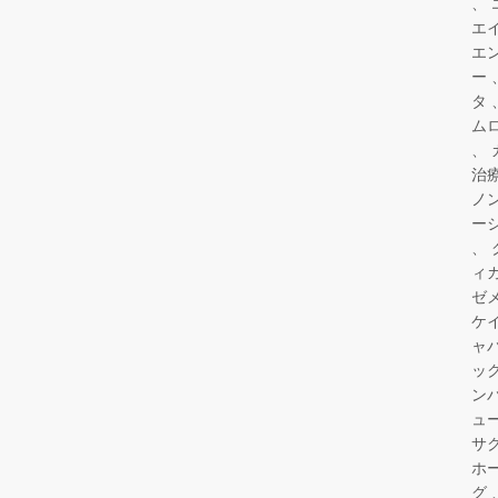
エ
エ
ー
タ
ム
治
ノ
ー
ィ
ゼ
ケ
ャ
ッ
ン
ュ
サ
ホ
グ