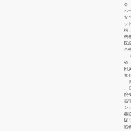
会
ベ
安
ッ
構
機
医
合
省
附
究
院
循
シ
器
阪
協