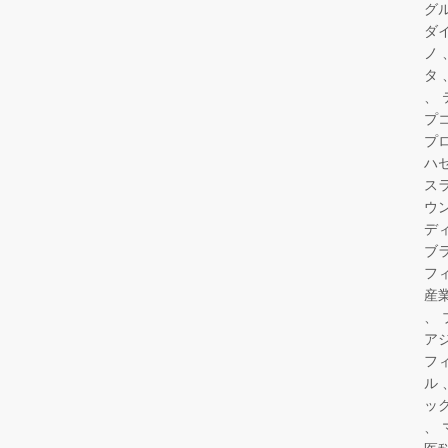
グ
ダ
ノ
タ
プ
プ
ハ
ス
ウ
デ
ブ
フ
産
ア
フ
ル
ッ