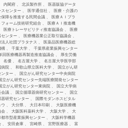
内閣府
北浜製作所
医器販協データ
ースセンター
医学通信社
医療・介護の
全保障を推進する民間会議
医療ＡＩプラ
トフォーム技術研究組合
医療ＡＩ推進機
医療トレーサビリティ推進協議会
医療
器センター
医療機器業公正取引協議会
療法人社団プラタナス
医薬品医療機器総
機構
千葉大学
千葉県産業振興センター
単回医療機器再製造推進協議会
厚生労働
名優
名古屋大学
名古屋大学医学部
属病院
和歌山県立医科大学
国立がん研
センター
国立がん研究センター中央病院
国立がん研究センター先端医療開発センター
国立がん研究センター東病院
国立大学病
長会議
国立循環器病研究センター
国立
環器研究センター
国際モダンホスピタル
ョウ
大分県
大日本印刷
大阪医療機
協会
大阪医科薬科大学
大阪大学
大
市都市型産業振興センター
大阪科学機器
会
安田倉庫
宮崎県
宮野医療器
富