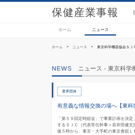
保
ホーム
ニュース
>
>
ホーム
ニュース
東京科学機器協会ＳＪ
ニュース -
東京科学
業界団体
有意義な情報交換の場へ【東科
「第５９回定時総会」で事業計画を決定
するＳＪＣ（代表常任幹事＝若井田健文
後５時から、東京・大手町の東京會舘ＬＥ.