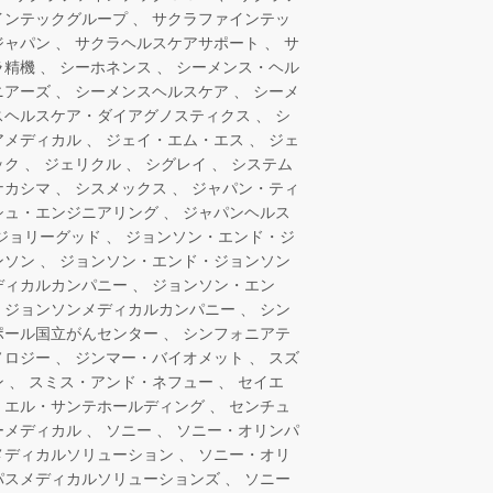
インテックグループ
サクラファインテッ
ジャパン
サクラヘルスケアサポート
サ
ラ精機
シーホネンス
シーメンス・ヘル
ニアーズ
シーメンスヘルスケア
シーメ
スヘルスケア・ダイアグノスティクス
シ
アメディカル
ジェイ・エム・エス
ジェ
ック
ジェリクル
シグレイ
システム
ナカシマ
シスメックス
ジャパン・ティ
シュ・エンジニアリング
ジャパンヘルス
ジョリーグッド
ジョンソン・エンド・ジ
ンソン
ジョンソン・エンド・ジョンソン
ディカルカンパニー
ジョンソン・エン
・ジョンソンメディカルカンパニー
シン
ポール国立がんセンター
シンフォニアテ
ノロジー
ジンマー・バイオメット
スズ
ン
スミス・アンド・ネフュー
セイエ
・エル・サンテホールディング
センチュ
ーメディカル
ソニー
ソニー・オリンパ
メディカルソリューション
ソニー・オリ
パスメディカルソリューションズ
ソニー