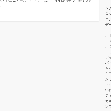
ス・ジュニアーズ・クラブ）は、４月４日㈭午後４時３０分
Ｉ
..
ン
Ｃ
ニ
デ
ロ
デ
バ
ャ
ケ
ム
ッ
い
テ
カ
ン