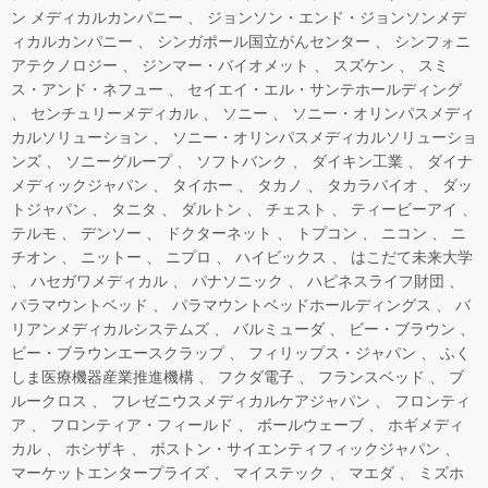
ン メディカルカンパニー
ジョンソン・エンド・ジョンソンメデ
ィカルカンパニー
シンガポール国立がんセンター
シンフォニ
アテクノロジー
ジンマー・バイオメット
スズケン
スミ
ス・アンド・ネフュー
セイエイ・エル・サンテホールディング
センチュリーメディカル
ソニー
ソニー・オリンパスメディ
カルソリューション
ソニー・オリンパスメディカルソリューショ
ンズ
ソニーグループ
ソフトバンク
ダイキン工業
ダイナ
メディックジャパン
タイホー
タカノ
タカラバイオ
ダッ
トジャパン
タニタ
ダルトン
チェスト
ティービーアイ
テルモ
デンソー
ドクターネット
トプコン
ニコン
ニ
チオン
ニットー
ニプロ
ハイビックス
はこだて未来大学
ハセガワメディカル
パナソニック
ハピネスライフ財団
パラマウントベッド
パラマウントベッドホールディングス
バ
リアンメディカルシステムズ
バルミューダ
ビー・ブラウン
ビー・ブラウンエースクラップ
フィリップス・ジャパン
ふく
しま医療機器産業推進機構
フクダ電子
フランスベッド
ブ
ルークロス
フレゼニウスメディカルケアジャパン
フロンティ
ア
フロンティア・フィールド
ボールウェーブ
ホギメディ
カル
ホシザキ
ボストン・サイエンティフィックジャパン
マーケットエンタープライズ
マイステック
マエダ
ミズホ