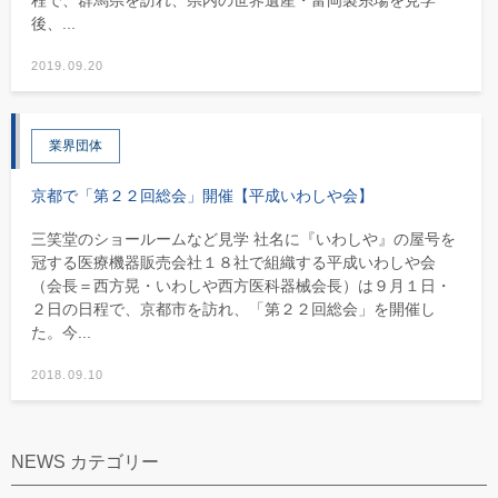
程で、群馬県を訪れ、県内の世界遺産・富岡製糸場を見学
後、...
2019.09.20
業界団体
京都で「第２２回総会」開催【平成いわしや会】
三笑堂のショールームなど見学 社名に『いわしや』の屋号を
冠する医療機器販売会社１８社で組織する平成いわしや会
（会長＝西方晃・いわしや西方医科器械会長）は９月１日・
２日の日程で、京都市を訪れ、「第２２回総会」を開催し
た。今...
2018.09.10
NEWS カテゴリー