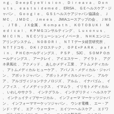
ｎｇ
ＤｅｅｐＥｙｅＶｉｓｉｏｎ
Ｄｉｒｅａｖａ
Ｄｏｎ
ｕｔｓ
ｅａｓｔｓｉｄｅｍｅｄ
ERISA
ＧＥヘルスケア・ジ
ャパン
Ｇｏｏｇｌｅ
ＧＳ１ヘルスケアジャパン協議会
Ｊ
ＭＣ
ＪＭＤＣ
Ｊｍｅｅｓ
JMIAユースアップの会
ＪＭＳ
ＪＴＢ
ＪＸ金属
Ｋｏｍｐａｔｈ
ＫＯＴＯＢＵＫＩ Ｍ
ｅｄｉｃａｌ
ＫＰＭＧコンサルティング
Ｌｕｘｏｎｕｓ
ＭＩＣＩＮ
ＮＥＣソリューションイノベータ
ＮＨＫエンジニ
アリングシステム
ＮＯＢＯＲＩ
ＮＴＴデータ経営研究所
ＮＴＴドコモ
ＯＫＩクロステック
ＯＰＥ×ＰＡＲＫ
ｐａｆ
ｉｎ
ＰＨＣホールディングス
ＰＳＰ
SJC
ＳＯＭＰＯホ
ールディングス
アークレイ
アイエスケー
アイラト
アグ
ネ承風社
アクメッド
あしかメディ工業
アトムメディカル
アトムメディカル ヒューケア
アバノス・メディカル・ジャパ
ン
アボットジャパン
アボットメディカルジャパン
アルケ
ア
アルゴヴィジョンテクノロジズ
アルム
イナバゴム
イ
ノフィス
イノメディックス
イマムラ
イリモトメディカル
いわしやサクラ
インテグラル
インテグリティ・ヘルスケア
インテュイティブサージカル
インフォーマ マーケッツジャパ
ン
インフォーママーケッツジャパン
ウシオ電機
エー・ア
ンド・デイ
エア・ウォーター
エイツーヘルスケア
エドワ