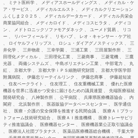
ミナト医科学
メディアスホールディングス
メディカル・ケ
ア・サービス
メディカルエルスト
メディカルクリエーション
ふくしま２０２５
メディカルデータカード
メディカル共栄会
商業協同組合
メディカロイド
メディコスヒラタ
メディコ
ン
メドトロニックソファモアダネック
ユーメド貿易
リコ
ー
リバーフィールド
リモハブ
レオ・キャンサー・ケア社
ロイヤルフィリップス
ロシュ・ダイアグノスティックス
三
井化学
三井物産
三幸学園
三浦工業
三田屋製作所
三
田理化メディカル
三田理化工業
三菱商事
三菱電機
三鷹
光器
両備システムズ
中島ポリエチレン工業
中部電力
丸
紅
京都大学
京都大学ｉＰＳ細胞研究財団
京都大学医学部
附属病院
伊藤忠リーテイルリンク
伊藤忠商事
伊藤超短波
住友ベークライト
住友理工
住友重機械工業
優れた医療
機器を世界に迅速かつ安全に届けるための議員連盟
先端医療福祉
開発研究会
八神製作所
公平病院
兵庫県医療機器協会
内
閣府
北浜製作所
医器販協データベースセンター
医学通信
社
医療・介護の安全保障を推進する民間会議
医療ＡＩプラッ
トフォーム技術研究組合
医療ＡＩ推進機構
医療トレーサビリ
ティ推進協議会
医療機器センター
医療機器業公正取引協議会
医療法人社団プラタナス
医薬品医療機器総合機構
千葉大学