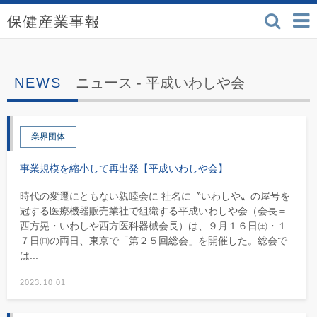
検索
保健産業事報 - 医療機
ニュース -
平成いわしや会
業界団体
事業規模を縮小して再出発【平成いわしや会】
時代の変遷にともない親睦会に 社名に〝いわしや〟の屋号を
冠する医療機器販売業社で組織する平成いわしや会（会長＝
西方晃・いわしや西方医科器械会長）は、９月１６日㈯・１
７日㈰の両日、東京で「第２５回総会」を開催した。総会で
は...
2023.10.01