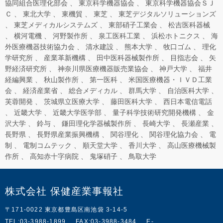
協同組合医理化部会
東京科学機器協会
東京科学機器協会ＳＪ
Ｃ
東北大学
東機貿
東芝
東芝デジタルソリューションズ
東芝メディカルシステムズ
東部硝子工業会
松吉医科器械
横河電機
河野製作所
泉工医科工業
浜松ホトニクス
海
外医療機器技術協力会
清水建設
熊本大学
牧口ゴム
理化
学研究所
産業革新機構
田中医科器械製作所
目指志会
矢
野経済研究所
神奈川県医療機器販売業協会
神戸大学
福井
経編興業
秋山製作所
第一医科
米国医療機器・ＩＶＤ工業
会
経済産業省
総合メディカル
群馬大学
自治医科大学
芙蓉開発
茨城県立医療大学
藤田医科大学
西日本電信電話
近畿大学
近畿大学医学部
量子科学技術研究開発機構
金
沢大学
鈴与
鎌田理化学器械製作所
長崎大学
長瀬産業
長野県
長野県産業振興機構
関谷理化
関谷理化協力会
電
制
電制コムテック
順天堂大学
香川大学
高山医療機械製
作所
高知赤十字病院
鬼塚硝子
鳥取大学
株式会社 保健産業事報社
〒171-0022 東京都豊島区南池袋 3-14-5
TEL:03-3988-1899
FAX:03-3988-3484
E-