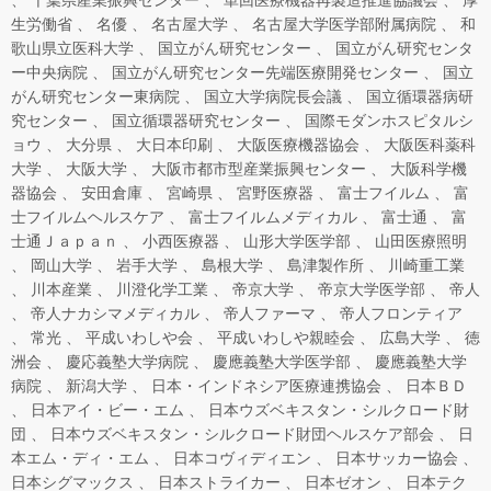
千葉県産業振興センター
単回医療機器再製造推進協議会
厚
生労働省
名優
名古屋大学
名古屋大学医学部附属病院
和
歌山県立医科大学
国立がん研究センター
国立がん研究センタ
ー中央病院
国立がん研究センター先端医療開発センター
国立
がん研究センター東病院
国立大学病院長会議
国立循環器病研
究センター
国立循環器研究センター
国際モダンホスピタルシ
ョウ
大分県
大日本印刷
大阪医療機器協会
大阪医科薬科
大学
大阪大学
大阪市都市型産業振興センター
大阪科学機
器協会
安田倉庫
宮崎県
宮野医療器
富士フイルム
富
士フイルムヘルスケア
富士フイルムメディカル
富士通
富
士通Ｊａｐａｎ
小西医療器
山形大学医学部
山田医療照明
岡山大学
岩手大学
島根大学
島津製作所
川崎重工業
川本産業
川澄化学工業
帝京大学
帝京大学医学部
帝人
帝人ナカシマメディカル
帝人ファーマ
帝人フロンティア
常光
平成いわしや会
平成いわしや親睦会
広島大学
徳
洲会
慶応義塾大学病院
慶應義塾大学医学部
慶應義塾大学
病院
新潟大学
日本・インドネシア医療連携協会
日本ＢＤ
日本アイ・ビー・エム
日本ウズベキスタン・シルクロード財
団
日本ウズベキスタン・シルクロード財団ヘルスケア部会
日
本エム・ディ・エム
日本コヴィディエン
日本サッカー協会
日本シグマックス
日本ストライカー
日本ゼオン
日本テク