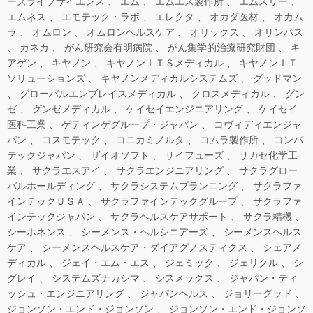
ーズライフサイエンス
エム
エムエス製作所
エムスリー
エムネス
エモテック・ラボ
エレクタ
オカダ医材
オカム
ラ
オムロン
オムロンヘルスケア
オリックス
オリンパス
カネカ
がん研究会有明病院
がん集学的治療研究財団
キ
アゲン
キヤノン
キヤノンＩＴＳメディカル
キヤノンＩＴ
ソリューションズ
キヤノンメディカルシステムズ
グッドマン
グローバルエンブレイスメディカル
クロスメディカル
グン
ゼ
グンゼメディカル
ケイセイエンジニアリング
ケイセイ
医科工業
ゲティンゲグループ・ジャパン
コヴィディエンジャ
パン
コスモテック
コニカミノルタ
コムラ製作所
コンバ
テックジャパン
ザイオソフト
サイフューズ
サカセ化学工
業
サクラエスアイ
サクラエンジニアリング
サクラグロー
バルホールディング
サクラシステムプランニング
サクラファ
インテックＵＳＡ
サクラファインテックグループ
サクラファ
インテックジャパン
サクラヘルスケアサポート
サクラ精機
シーホネンス
シーメンス・ヘルシニアーズ
シーメンスヘルス
ケア
シーメンスヘルスケア・ダイアグノスティクス
シェアメ
ディカル
ジェイ・エム・エス
ジェミック
ジェリクル
シ
グレイ
システムズナカシマ
シスメックス
ジャパン・ティ
ッシュ・エンジニアリング
ジャパンヘルス
ジョリーグッド
ジョンソン・エンド・ジョンソン
ジョンソン・エンド・ジョンソ