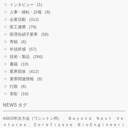
インタビュー
(1)
人事・移転・訃報
(8)
企業活動
(312)
医工連携
(78)
医理化硝子業界
(58)
寄稿
(6)
年頭所感
(57)
技術・製品
(266)
書籍
(10)
業界団体
(412)
業界関連情報
(8)
行政
(6)
表彰
(16)
NEWS タグ
ASGS年次大会（ワシントン州）
Ｂｅｙｏｎｄ Ｎｅｘｔ Ｖｅ
ｎｔｕｒｅｓ
ＣｏｒｅＴｉｓｓｕｅ ＢｉｏＥｎｇｉｎｅｅｒｉ