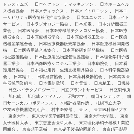
トシステムズ
日本ベクトン・ディッキンソン
日本ホームヘル
ス機器協会
日本メディックス
日本メドトロニック
日本ユ
ーザビリティ医療情報化推進協議会
日本ユニシス
日本ライト
サービス
日本ラジオロジー協会
日本光電
日本分析機器工
業会
日本医師会
日本医療機器テクノロジー協会
日本医療
機器協会
日本医療機器学会
日本医療機器工業会
日本医療
機器産業連合会
日本医療機器販売業協会
日本医療機器開発機
構
日本医療用縫合糸協会
日本医療研究開発機構
日本医療
福祉設備協会
日本医療製品物流管理協議会
日本理化学硝子機
器工業会
日本画像医療システム工業会
日本病院会
日本看
護用品協会
日本福祉用具・生活支援用具協会
日本科学機器協
会
日本精工
日本経営協会
日本薬科機器協会
日本鋼製医
科器械同業組合
日本電信電話
日本電気
日東精工
日機装
日立ハイテクノロジーズ
日立プラントサービス
日立製作所
旭化成
旭化成メディカル
昭和大学
朝日インテック
朝
日サージカルロボティクス
木幡計器製作所
札幌市立大学
杏友医療機器協同組合
村中医療器
東レ
東京医科歯科大学
東京大学
東京大学医学部附属病院
東京大学大学院
東京
女子医科大学
東京慈恵会医科大学
東京理化学硝子器械工業協
同組合
東京硝子器械
東京硝子製品協同組合
東京硝子製品