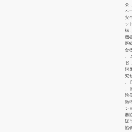
会
ベ
安
ッ
構
機
医
合
省
附
究
院
循
シ
器
阪
協