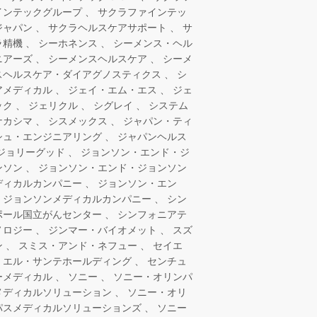
インテックグループ
サクラファインテッ
ジャパン
サクラヘルスケアサポート
サ
ラ精機
シーホネンス
シーメンス・ヘル
ニアーズ
シーメンスヘルスケア
シーメ
スヘルスケア・ダイアグノスティクス
シ
アメディカル
ジェイ・エム・エス
ジェ
ック
ジェリクル
シグレイ
システム
ナカシマ
シスメックス
ジャパン・ティ
シュ・エンジニアリング
ジャパンヘルス
ジョリーグッド
ジョンソン・エンド・ジ
ンソン
ジョンソン・エンド・ジョンソン
ディカルカンパニー
ジョンソン・エン
・ジョンソンメディカルカンパニー
シン
ポール国立がんセンター
シンフォニアテ
ノロジー
ジンマー・バイオメット
スズ
ン
スミス・アンド・ネフュー
セイエ
・エル・サンテホールディング
センチュ
ーメディカル
ソニー
ソニー・オリンパ
メディカルソリューション
ソニー・オリ
パスメディカルソリューションズ
ソニー