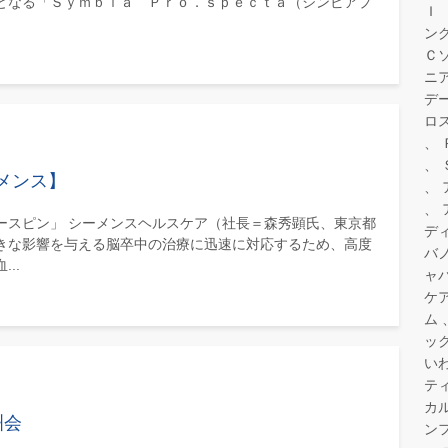
となる「Ｓｙｍｂｉａ Ｐｒｏ．ｓｐｅｃｔａ（シンビアプ
Ｉ
ン
Ｃ
ニ
デ
ロ
メンス】
ースピン」 シーメンスヘルスケア（社長＝森秀顕氏、東京都
デ
きな影響を与える脳卒中の治療に迅速に対応するため、高度
バ
..
ャ
ケ
ム
ッ
い
テ
カ
洲会
ン