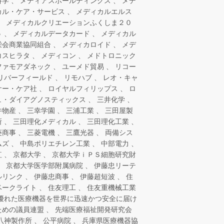
科学
メディアスホールディングス
メデ
カル・ケア・サービス
メディカルエルス
メディカルクリエーションふくしま２０
５
メディカルデータカード
メディカル
栄会商業協同組合
メディカロイド
メデ
コスヒラタ
メディコン
メドトロニック
ファモアダネック
ユーメド貿易
リコー
リバーフィールド
リモハブ
レオ・キャ
サー・ケア社
ロイヤルフィリップス
ロ
ュ・ダイアグノスティックス
三井化学
井物産
三幸学園
三浦工業
三田屋製
所
三田理化メディカル
三田理化工業
菱商事
三菱電機
三鷹光器
両備シス
ムズ
中島ポリエチレン工業
中部電力
紅
京都大学
京都大学ｉＰＳ細胞研究財
京都大学医学部附属病院
伊藤忠リーテ
ルリンク
伊藤忠商事
伊藤超短波
住
ベークライト
住友理工
住友重機械工業
優れた医療機器を世界に迅速かつ安全に届け
ための議員連盟
先端医療福祉開発研究会
八神製作所
公平病院
兵庫県医療機器協