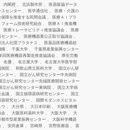
内閣府
北浜製作所
医器販協データ
ースセンター
医学通信社
医療・介護の
全保障を推進する民間会議
医療ＡＩプラ
トフォーム技術研究組合
医療ＡＩ推進機
医療トレーサビリティ推進協議会
医療
器センター
医療機器業公正取引協議会
療法人社団プラタナス
医薬品医療機器総
機構
千葉大学
千葉県産業振興センター
単回医療機器再製造推進協議会
厚生労働
名優
名古屋大学
名古屋大学医学部
属病院
和歌山県立医科大学
国立がん研
センター
国立がん研究センター中央病院
国立がん研究センター先端医療開発センター
国立がん研究センター東病院
国立大学病
長会議
国立循環器病研究センター
国立
環器研究センター
国際モダンホスピタル
ョウ
大分県
大日本印刷
大阪医療機
協会
大阪医科薬科大学
大阪大学
大
市都市型産業振興センター
大阪科学機器
会
安田倉庫
宮崎県
宮野医療器
富