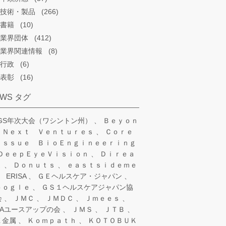
技術・製品
(266)
書籍
(10)
業界団体
(412)
業界関連情報
(8)
行政
(6)
表彰
(16)
EWS タグ
SGS年次大会（ワシントン州）
Ｂｅｙｏｎ
 Ｎｅｘｔ Ｖｅｎｔｕｒｅｓ
Ｃｏｒｅ
ｉｓｓｕｅ ＢｉｏＥｎｇｉｎｅｅｒｉｎｇ
ＤｅｅｐＥｙｅＶｉｓｉｏｎ
Ｄｉｒｅａ
ａ
Ｄｏｎｕｔｓ
ｅａｓｔｓｉｄｅｍｅ
ERISA
ＧＥヘルスケア・ジャパン
ｏｏｇｌｅ
ＧＳ１ヘルスケアジャパン協
会
ＪＭＣ
ＪＭＤＣ
Ｊｍｅｅｓ
IAユースアップの会
ＪＭＳ
ＪＴＢ
Ｘ金属
Ｋｏｍｐａｔｈ
ＫＯＴＯＢＵＫ