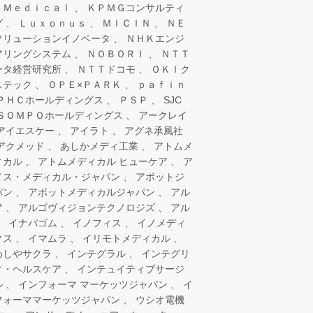
 Ｍｅｄｉｃａｌ
ＫＰＭＧコンサルティ
グ
Ｌｕｘｏｎｕｓ
ＭＩＣＩＮ
ＮＥ
ソリューションイノベータ
ＮＨＫエンジ
アリングシステム
ＮＯＢＯＲＩ
ＮＴＴ
ータ経営研究所
ＮＴＴドコモ
ＯＫＩク
ステック
ＯＰＥ×ＰＡＲＫ
ｐａｆｉｎ
ＰＨＣホールディングス
ＰＳＰ
SJC
ＳＯＭＰＯホールディングス
アークレイ
アイエスケー
アイラト
アグネ承風社
アクメッド
あしかメディ工業
アトムメ
ィカル
アトムメディカル ヒューケア
ア
ノス・メディカル・ジャパン
アボットジ
パン
アボットメディカルジャパン
アル
ア
アルゴヴィジョンテクノロジズ
アル
イナバゴム
イノフィス
イノメディ
クス
イマムラ
イリモトメディカル
わしやサクラ
インテグラル
インテグリ
ィ・ヘルスケア
インテュイティブサージ
ル
インフォーマ マーケッツジャパン
イ
フォーママーケッツジャパン
ウシオ電機