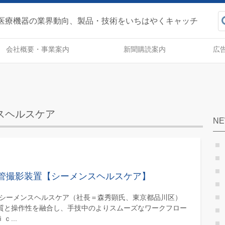
健産業事報 - 医療機器の業
医療機器の業界動向、製品・技術をいちはやくキャッチ
会社概要・事業案内
新聞購読案内
広
スヘルスケア
N
管撮影装置【シーメンスヘルスケア】
 シーメンスヘルスケア（社長＝森秀顕氏、東京都品川区）
質と操作性を融合し、手技中のよりスムーズなワークフロー
...