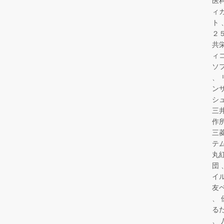
医
ィ
ト
２
共
ィ
ソ
ン
シ
三
作
三
テ
丸
団
イ
友
る