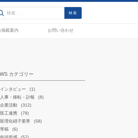
界動向、製品・技術をいちはや
検索:
告掲載案内
お問い合わせ
EWS カテゴリー
インタビュー
(1)
人事・移転・訃報
(8)
企業活動
(312)
医工連携
(78)
医理化硝子業界
(58)
寄稿
(6)
年頭所感
(57)