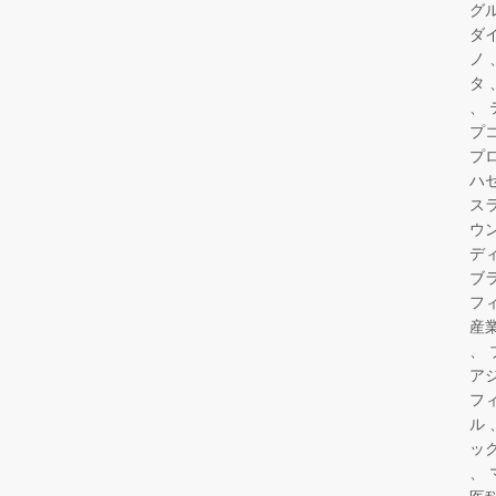
グ
ダ
ノ
タ
プ
プ
ハ
ス
ウ
デ
ブ
フ
産
ア
フ
ル
ッ