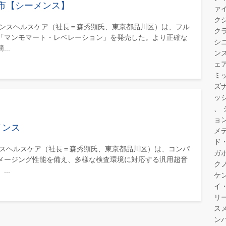
市【シーメンス】
ァ
ク
メンスヘルスケア（社長＝森秀顕氏、東京都品川区）は、フル
ク
「マンモマート・レベレーション」を発売した。より正確な
シ
..
ン
ェ
ミ
ズ
ッ
ョ
メンス
メ
ド
ンスヘルスケア（社長＝森秀顕氏、東京都品川区）は、コンパ
ガ
メージング性能を備え、多様な検査環境に対応する汎用超音
ク
..
ケ
イ
リ
ス
ン