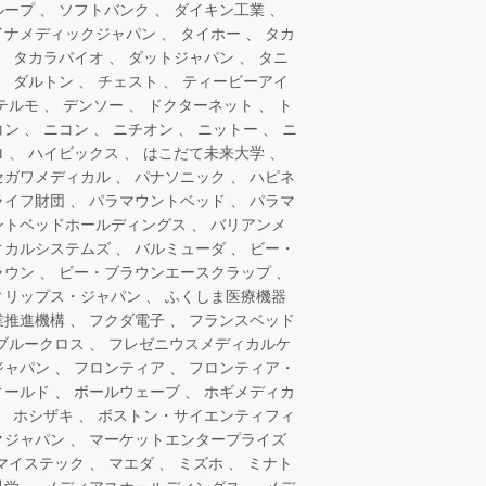
ループ
ソフトバンク
ダイキン工業
イナメディックジャパン
タイホー
タカ
タカラバイオ
ダットジャパン
タニ
ダルトン
チェスト
ティービーアイ
テルモ
デンソー
ドクターネット
ト
コン
ニコン
ニチオン
ニットー
ニ
ロ
ハイビックス
はこだて未来大学
セガワメディカル
パナソニック
ハピネ
ライフ財団
パラマウントベッド
パラマ
ントベッドホールディングス
バリアンメ
ィカルシステムズ
バルミューダ
ビー・
ラウン
ビー・ブラウンエースクラップ
ィリップス・ジャパン
ふくしま医療機器
業推進機構
フクダ電子
フランスベッド
ブルークロス
フレゼニウスメディカルケ
ジャパン
フロンティア
フロンティア・
ィールド
ボールウェーブ
ホギメディカ
ホシザキ
ボストン・サイエンティフィ
クジャパン
マーケットエンタープライズ
マイステック
マエダ
ミズホ
ミナト