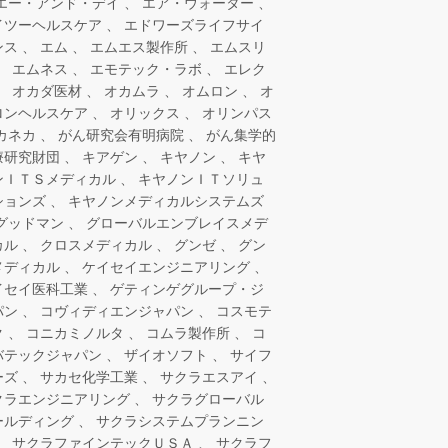
エー・アンド・デイ
エア・ウォーター
イツーヘルスケア
エドワーズライフサイ
ンス
エム
エムエス製作所
エムスリ
エムネス
エモテック・ラボ
エレク
オカダ医材
オカムラ
オムロン
オ
ロンヘルスケア
オリックス
オリンパス
カネカ
がん研究会有明病院
がん集学的
療研究財団
キアゲン
キヤノン
キヤ
ンＩＴＳメディカル
キヤノンＩＴソリュ
ションズ
キヤノンメディカルシステムズ
グッドマン
グローバルエンブレイスメデ
カル
クロスメディカル
グンゼ
グン
メディカル
ケイセイエンジニアリング
イセイ医科工業
ゲティンゲグループ・ジ
パン
コヴィディエンジャパン
コスモテ
ク
コニカミノルタ
コムラ製作所
コ
バテックジャパン
ザイオソフト
サイフ
ーズ
サカセ化学工業
サクラエスアイ
クラエンジニアリング
サクラグローバル
ールディング
サクラシステムプランニン
サクラファインテックＵＳＡ
サクラフ