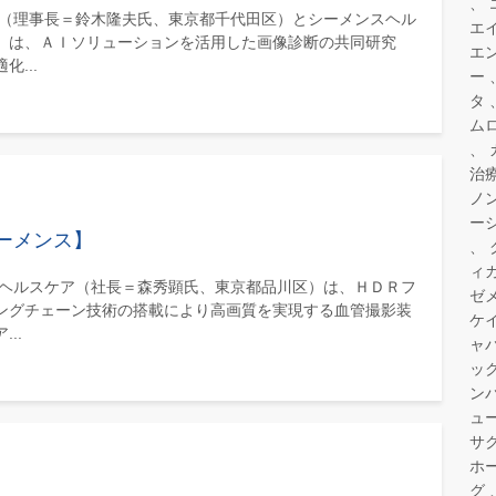
会（理事長＝鈴木隆夫氏、東京都千代田区）とシーメンスヘル
エ
）は、ＡＩソリューションを活用した画像診断の共同研究
エ
...
ー
タ
ム
治
ノ
ー
ーメンス】
ィ
スヘルスケア（社長＝森秀顕氏、東京都品川区）は、ＨＤＲフ
ゼ
ングチェーン技術の搭載により高画質を実現する血管撮影装
ケ
..
ャ
ッ
ン
ュ
サ
ホ
グ