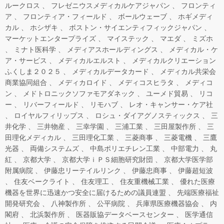
ルークロス
フレゼニウスメディカルケアジャパン
フロンティ
ア
フロンティア・フィールド
ボールウェーブ
ホギメディ
カル
ホシザキ
ボストン・サイエンティフィックジャパン
マーケットエンタープライズ
マイステック
マエダ
ミズホ
ミナト医科学
メディアスホールディングス
メディカル・ケ
ア・サービス
メディカルエルスト
メディカルクリエーション
ふくしま２０２５
メディカルデータカード
メディカル共栄会
商業協同組合
メディカロイド
メディコスヒラタ
メディコ
ン
メドトロニックソファモアダネック
ユーメド貿易
リコ
ー
リバーフィールド
リモハブ
レオ・キャンサー・ケア社
ロイヤルフィリップス
ロシュ・ダイアグノスティックス
三
井化学
三井物産
三幸学園
三浦工業
三田屋製作所
三
田理化メディカル
三田理化工業
三菱商事
三菱電機
三鷹
光器
両備システムズ
中島ポリエチレン工業
中部電力
丸
紅
京都大学
京都大学ｉＰＳ細胞研究財団
京都大学医学部
附属病院
伊藤忠リーテイルリンク
伊藤忠商事
伊藤超短波
住友ベークライト
住友理工
住友重機械工業
優れた医療
機器を世界に迅速かつ安全に届けるための議員連盟
先端医療福祉
開発研究会
八神製作所
公平病院
兵庫県医療機器協会
内
閣府
北浜製作所
医器販協データベースセンター
医学通信