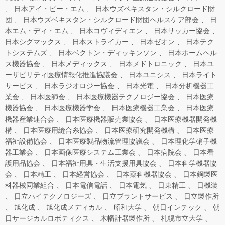
日本アイ・ビー・エム
日本ウズベキスタン・シルクロード財
団
日本ウズベキスタン・シルクロード財団ヘルスケア部会
日
本エム・ディ・エム
日本コヴィディエン
日本サッカー協会
日本シグマックス
日本ストライカー
日本ゼオン
日本テク
トシステムズ
日本ベクトン・ディッキンソン
日本ホームヘル
ス機器協会
日本メディックス
日本メドトロニック
日本ユ
ーザビリティ医療情報化推進協議会
日本ユニシス
日本ライト
サービス
日本ラジオロジー協会
日本光電
日本分析機器工
業会
日本医師会
日本医療機器テクノロジー協会
日本医療
機器協会
日本医療機器学会
日本医療機器工業会
日本医療
機器産業連合会
日本医療機器販売業協会
日本医療機器開発機
構
日本医療用縫合糸協会
日本医療研究開発機構
日本医療
福祉設備協会
日本医療製品物流管理協議会
日本理化学硝子機
器工業会
日本画像医療システム工業会
日本病院会
日本看
護用品協会
日本福祉用具・生活支援用具協会
日本科学機器協
会
日本精工
日本経営協会
日本薬科機器協会
日本鋼製医
科器械同業組合
日本電信電話
日本電気
日東精工
日機装
日立ハイテクノロジーズ
日立プラントサービス
日立製作所
旭化成
旭化成メディカル
昭和大学
朝日インテック
朝
日サージカルロボティクス
木幡計器製作所
札幌市立大学