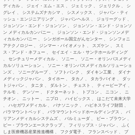
ディカル
ジェイ・エム・エス
ジェミック
ジェリクル
シ
グレイ
システムズナカシマ
シスメックス
ジャパン・ティ
ッシュ・エンジニアリング
ジャパンヘルス
ジョリーグッド
ジョンソン・エンド・ジョンソン
ジョンソン・エンド・ジョンソ
ン メディカルカンパニー
ジョンソン・エンド・ジョンソンメデ
ィカルカンパニー
シンガポール国立がんセンター
シンフォニ
アテクノロジー
ジンマー・バイオメット
スズケン
スミ
ス・アンド・ネフュー
セイエイ・エル・サンテホールディング
センチュリーメディカル
ソニー
ソニー・オリンパスメディ
カルソリューション
ソニー・オリンパスメディカルソリューショ
ンズ
ソニーグループ
ソフトバンク
ダイキン工業
ダイナ
メディックジャパン
タイホー
タカノ
タカラバイオ
ダッ
トジャパン
タニタ
ダルトン
チェスト
ティービーアイ
テルモ
デンソー
ドクターネット
トプコン
ニコン
ニ
チオン
ニットー
ニプロ
ハイビックス
はこだて未来大学
ハセガワメディカル
パナソニック
ハピネスライフ財団
パラマウントベッド
パラマウントベッドホールディングス
バ
リアンメディカルシステムズ
バルミューダ
ビー・ブラウン
ビー・ブラウンエースクラップ
フィリップス・ジャパン
ふく
しま医療機器産業推進機構
フクダ電子
フランスベッド
ブ