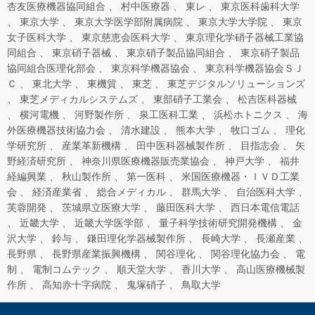
杏友医療機器協同組合
村中医療器
東レ
東京医科歯科大学
東京大学
東京大学医学部附属病院
東京大学大学院
東京
女子医科大学
東京慈恵会医科大学
東京理化学硝子器械工業協
同組合
東京硝子器械
東京硝子製品協同組合
東京硝子製品
協同組合医理化部会
東京科学機器協会
東京科学機器協会ＳＪ
Ｃ
東北大学
東機貿
東芝
東芝デジタルソリューションズ
東芝メディカルシステムズ
東部硝子工業会
松吉医科器械
横河電機
河野製作所
泉工医科工業
浜松ホトニクス
海
外医療機器技術協力会
清水建設
熊本大学
牧口ゴム
理化
学研究所
産業革新機構
田中医科器械製作所
目指志会
矢
野経済研究所
神奈川県医療機器販売業協会
神戸大学
福井
経編興業
秋山製作所
第一医科
米国医療機器・ＩＶＤ工業
会
経済産業省
総合メディカル
群馬大学
自治医科大学
芙蓉開発
茨城県立医療大学
藤田医科大学
西日本電信電話
近畿大学
近畿大学医学部
量子科学技術研究開発機構
金
沢大学
鈴与
鎌田理化学器械製作所
長崎大学
長瀬産業
長野県
長野県産業振興機構
関谷理化
関谷理化協力会
電
制
電制コムテック
順天堂大学
香川大学
高山医療機械製
作所
高知赤十字病院
鬼塚硝子
鳥取大学