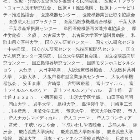
社
医療・介護の安全保障を推進する民間会議
医療ＡＩプラッ
トフォーム技術研究組合
医療ＡＩ推進機構
医療トレーサビリ
ティ推進協議会
医療機器センター
医療機器業公正取引協議会
医療法人社団プラタナス
医薬品医療機器総合機構
千葉大学
千葉県産業振興センター
単回医療機器再製造推進協議会
厚
生労働省
名優
名古屋大学
名古屋大学医学部附属病院
和
歌山県立医科大学
国立がん研究センター
国立がん研究センタ
ー中央病院
国立がん研究センター先端医療開発センター
国立
がん研究センター東病院
国立大学病院長会議
国立循環器病研
究センター
国立循環器研究センター
国際モダンホスピタルシ
ョウ
大分県
大日本印刷
大阪医療機器協会
大阪医科薬科
大学
大阪大学
大阪市都市型産業振興センター
大阪科学機
器協会
安田倉庫
宮崎県
宮野医療器
富士フイルム
富
士フイルムヘルスケア
富士フイルムメディカル
富士通
富
士通Ｊａｐａｎ
小西医療器
山形大学医学部
山田医療照明
岡山大学
岩手大学
島根大学
島津製作所
川崎重工業
川本産業
川澄化学工業
帝京大学
帝京大学医学部
帝人
帝人ナカシマメディカル
帝人ファーマ
帝人フロンティア
常光
平成いわしや会
平成いわしや親睦会
広島大学
徳
洲会
慶応義塾大学病院
慶應義塾大学医学部
慶應義塾大学
病院
新潟大学
日本・インドネシア医療連携協会
日本ＢＤ