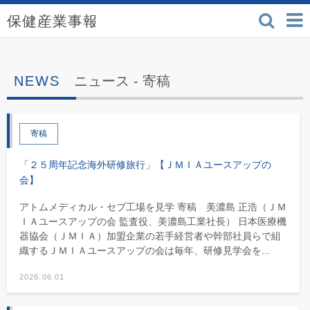
検索
保健産業事報 - 医療機
ニュース -
寄稿
寄稿
「２５周年記念海外研修旅行」【ＪＭＩＡユースアップの
会】
アトムメディカル・セブ工場を見学 寄稿 美濃島 正浩（ＪＭ
ＩＡユースアップの会 監査役、美濃島工業社長） 日本医療機
器協会（ＪＭＩＡ）加盟企業の若手経営者や幹部社員らで組
織するＪＭＩＡユースアップの会は毎年、研修見学会を...
2026.06.01