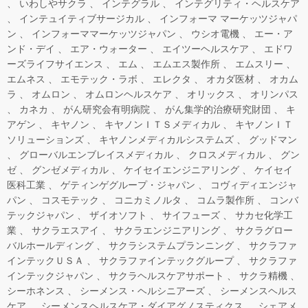
いわしやサクラ
インテグラル
インテグリティ・ヘルスケア
インテュイティブサージカル
インフォーマ マーケッツジャパ
ン
インフォーママーケッツジャパン
ウシオ電機
エー・ア
ンド・デイ
エア・ウォーター
エイツーヘルスケア
エドワ
ーズライフサイエンス
エム
エムエス製作所
エムスリー
エムネス
エモテック・ラボ
エレクタ
オカダ医材
オカム
ラ
オムロン
オムロンヘルスケア
オリックス
オリンパス
カネカ
がん研究会有明病院
がん集学的治療研究財団
キ
アゲン
キヤノン
キヤノンＩＴＳメディカル
キヤノンＩＴ
ソリューションズ
キヤノンメディカルシステムズ
グッドマン
グローバルエンブレイスメディカル
クロスメディカル
グン
ゼ
グンゼメディカル
ケイセイエンジニアリング
ケイセイ
医科工業
ゲティンゲグループ・ジャパン
コヴィディエンジャ
パン
コスモテック
コニカミノルタ
コムラ製作所
コンバ
テックジャパン
ザイオソフト
サイフューズ
サカセ化学工
業
サクラエスアイ
サクラエンジニアリング
サクラグロー
バルホールディング
サクラシステムプランニング
サクラファ
インテックＵＳＡ
サクラファインテックグループ
サクラファ
インテックジャパン
サクラヘルスケアサポート
サクラ精機
シーホネンス
シーメンス・ヘルシニアーズ
シーメンスヘルス
ケア
シーメンスヘルスケア・ダイアグノスティクス
シェアメ