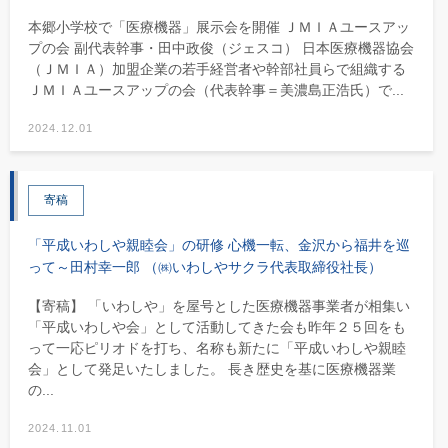
本郷小学校で「医療機器」展示会を開催 ＪＭＩＡユースアッ
プの会 副代表幹事・田中政俊（ジェスコ） 日本医療機器協会
（ＪＭＩＡ）加盟企業の若手経営者や幹部社員らで組織する
ＪＭＩＡユースアップの会（代表幹事＝美濃島正浩氏）で...
2024.12.01
寄稿
「平成いわしや親睦会」の研修 心機一転、金沢から福井を巡
って～田村幸一郎 （㈱いわしやサクラ代表取締役社長）
【寄稿】 「いわしや」を屋号とした医療機器事業者が相集い
「平成いわしや会」として活動してきた会も昨年２５回をも
って一応ピリオドを打ち、名称も新たに「平成いわしや親睦
会」として発足いたしました。 長き歴史を基に医療機器業
の...
2024.11.01