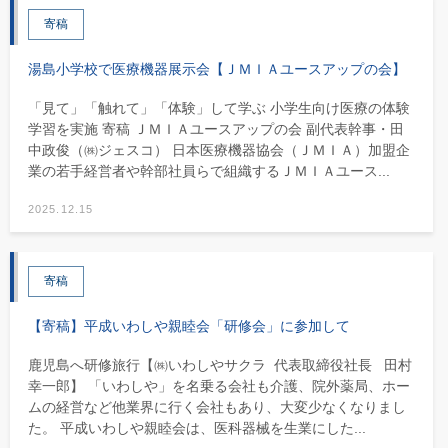
寄稿
湯島小学校で医療機器展示会【ＪＭＩＡユースアップの会】
「見て」「触れて」「体験」して学ぶ 小学生向け医療の体験
学習を実施 寄稿 ＪＭＩＡユースアップの会 副代表幹事・田
中政俊（㈱ジェスコ） 日本医療機器協会（ＪＭＩＡ）加盟企
業の若手経営者や幹部社員らで組織するＪＭＩＡユース...
2025.12.15
寄稿
【寄稿】平成いわしや親睦会「研修会」に参加して
鹿児島へ研修旅行【㈱いわしやサクラ 代表取締役社長 田村
幸一郎】 「いわしや」を名乗る会社も介護、院外薬局、ホー
ムの経営など他業界に行く会社もあり、大変少なくなりまし
た。 平成いわしや親睦会は、医科器械を生業にした...