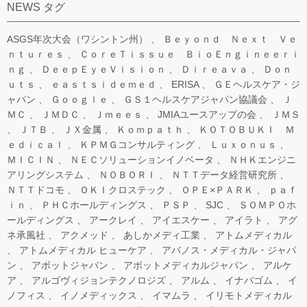
NEWS タグ
ASGS年次大会（ワシントン州）
Ｂｅｙｏｎｄ Ｎｅｘｔ Ｖｅ
ｎｔｕｒｅｓ
ＣｏｒｅＴｉｓｓｕｅ ＢｉｏＥｎｇｉｎｅｅｒｉ
ｎｇ
ＤｅｅｐＥｙｅＶｉｓｉｏｎ
Ｄｉｒｅａｖａ
Ｄｏｎ
ｕｔｓ
ｅａｓｔｓｉｄｅｍｅｄ
ERISA
ＧＥヘルスケア・ジ
ャパン
Ｇｏｏｇｌｅ
ＧＳ１ヘルスケアジャパン協議会
Ｊ
ＭＣ
ＪＭＤＣ
Ｊｍｅｅｓ
JMIAユースアップの会
ＪＭＳ
ＪＴＢ
ＪＸ金属
Ｋｏｍｐａｔｈ
ＫＯＴＯＢＵＫＩ Ｍ
ｅｄｉｃａｌ
ＫＰＭＧコンサルティング
Ｌｕｘｏｎｕｓ
ＭＩＣＩＮ
ＮＥＣソリューションイノベータ
ＮＨＫエンジニ
アリングシステム
ＮＯＢＯＲＩ
ＮＴＴデータ経営研究所
ＮＴＴドコモ
ＯＫＩクロステック
ＯＰＥ×ＰＡＲＫ
ｐａｆ
ｉｎ
ＰＨＣホールディングス
ＰＳＰ
SJC
ＳＯＭＰＯホ
ールディングス
アークレイ
アイエスケー
アイラト
アグ
ネ承風社
アクメッド
あしかメディ工業
アトムメディカル
アトムメディカル ヒューケア
アバノス・メディカル・ジャパ
ン
アボットジャパン
アボットメディカルジャパン
アルケ
ア
アルゴヴィジョンテクノロジズ
アルム
イナバゴム
イ
ノフィス
イノメディックス
イマムラ
イリモトメディカル