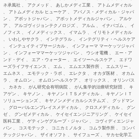
ネ承風社
アクメッド
あしかメディ工業
アトムメディカル
アトムメディカル ヒューケア
アバノス・メディカル・ジャパ
ン
アボットジャパン
アボットメディカルジャパン
アルケ
ア
アルゴヴィジョンテクノロジズ
アルム
イナバゴム
イ
ノフィス
イノメディックス
イマムラ
イリモトメディカル
いわしやサクラ
インテグラル
インテグリティ・ヘルスケア
インテュイティブサージカル
インフォーマ マーケッツジャパ
ン
インフォーママーケッツジャパン
ウシオ電機
エー・ア
ンド・デイ
エア・ウォーター
エイツーヘルスケア
エドワ
ーズライフサイエンス
エム
エムエス製作所
エムスリー
エムネス
エモテック・ラボ
エレクタ
オカダ医材
オカム
ラ
オムロン
オムロンヘルスケア
オリックス
オリンパス
カネカ
がん研究会有明病院
がん集学的治療研究財団
キ
アゲン
キヤノン
キヤノンＩＴＳメディカル
キヤノンＩＴ
ソリューションズ
キヤノンメディカルシステムズ
グッドマン
グローバルエンブレイスメディカル
クロスメディカル
グン
ゼ
グンゼメディカル
ケイセイエンジニアリング
ケイセイ
医科工業
ゲティンゲグループ・ジャパン
コヴィディエンジャ
パン
コスモテック
コニカミノルタ
コムラ製作所
コンバ
テックジャパン
ザイオソフト
サイフューズ
サカセ化学工