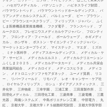
チオン
ニットー
ニプロ
ハイビックス
はこだて未来大学
ハセガワメディカル
パナソニック
ハピネスライフ財団
パラマウントベッド
パラマウントベッドホールディングス
バ
リアンメディカルシステムズ
バルミューダ
ビー・ブラウン
ビー・ブラウンエースクラップ
フィリップス・ジャパン
ふく
しま医療機器産業推進機構
フクダ電子
フランスベッド
ブ
ルークロス
フレゼニウスメディカルケアジャパン
フロンティ
ア
フロンティア・フィールド
ボールウェーブ
ホギメディ
カル
ホシザキ
ボストン・サイエンティフィックジャパン
マーケットエンタープライズ
マイステック
マエダ
ミズホ
ミナト医科学
メディアスホールディングス
メディカル・ケ
ア・サービス
メディカルエルスト
メディカルクリエーション
ふくしま２０２５
メディカルデータカード
メディカル共栄会
商業協同組合
メディカロイド
メディコスヒラタ
メディコ
ン
メドトロニックソファモアダネック
ユーメド貿易
リコ
ー
リバーフィールド
リモハブ
レオ・キャンサー・ケア社
ロイヤルフィリップス
ロシュ・ダイアグノスティックス
三
井化学
三井物産
三幸学園
三浦工業
三田屋製作所
三
田理化メディカル
三田理化工業
三菱商事
三菱電機
三鷹
光器
両備システムズ
中島ポリエチレン工業
中部電力
丸
紅
京都大学
京都大学ｉＰＳ細胞研究財団
京都大学医学部