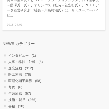
長＝中釜斉氏）とＮＨＫエンジニアリングシステム（理事長
＝藤澤秀一氏）、オリンパス（社長＝笹宏行氏）、ＮＴＴデ
ータ経営研究所（社長＝川島祐治氏）は、８Ｋスーパーハイ
ビ...
2018.04.01
NEWS カテゴリー
インタビュー
(1)
人事・移転・訃報
(8)
企業活動
(312)
医工連携
(78)
医理化硝子業界
(58)
寄稿
(6)
年頭所感
(57)
技術・製品
(266)
書籍
(10)