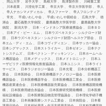
岡山大学
岩手大学
島根大学
島津製作所
川崎重工業
川本産業
川澄化学工業
帝京大学
帝京大学医学部
帝人
帝人ナカシマメディカル
帝人ファーマ
帝人フロンティア
常光
平成いわしや会
平成いわしや親睦会
広島大学
徳
洲会
慶応義塾大学病院
慶應義塾大学医学部
慶應義塾大学
病院
新潟大学
日本・インドネシア医療連携協会
日本ＢＤ
日本アイ・ビー・エム
日本ウズベキスタン・シルクロード財
団
日本ウズベキスタン・シルクロード財団ヘルスケア部会
日
本エム・ディ・エム
日本コヴィディエン
日本サッカー協会
日本シグマックス
日本ストライカー
日本ゼオン
日本テク
トシステムズ
日本ベクトン・ディッキンソン
日本ホームヘル
ス機器協会
日本メディックス
日本メドトロニック
日本ユ
ーザビリティ医療情報化推進協議会
日本ユニシス
日本ライト
サービス
日本ラジオロジー協会
日本光電
日本分析機器工
業会
日本医師会
日本医療機器テクノロジー協会
日本医療
機器協会
日本医療機器学会
日本医療機器工業会
日本医療
機器産業連合会
日本医療機器販売業協会
日本医療機器開発機
構
日本医療用縫合糸協会
日本医療研究開発機構
日本医療
福祉設備協会
日本医療製品物流管理協議会
日本理化学硝子機
器工業会
日本画像医療システム工業会
日本病院会
日本看
護用品協会
日本福祉用具・生活支援用具協会
日本科学機器協