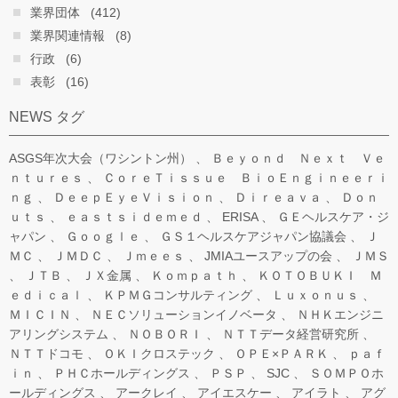
業界団体
(412)
業界関連情報
(8)
行政
(6)
表彰
(16)
NEWS タグ
ASGS年次大会（ワシントン州）
Ｂｅｙｏｎｄ Ｎｅｘｔ Ｖｅ
ｎｔｕｒｅｓ
ＣｏｒｅＴｉｓｓｕｅ ＢｉｏＥｎｇｉｎｅｅｒｉ
ｎｇ
ＤｅｅｐＥｙｅＶｉｓｉｏｎ
Ｄｉｒｅａｖａ
Ｄｏｎ
ｕｔｓ
ｅａｓｔｓｉｄｅｍｅｄ
ERISA
ＧＥヘルスケア・ジ
ャパン
Ｇｏｏｇｌｅ
ＧＳ１ヘルスケアジャパン協議会
Ｊ
ＭＣ
ＪＭＤＣ
Ｊｍｅｅｓ
JMIAユースアップの会
ＪＭＳ
ＪＴＢ
ＪＸ金属
Ｋｏｍｐａｔｈ
ＫＯＴＯＢＵＫＩ Ｍ
ｅｄｉｃａｌ
ＫＰＭＧコンサルティング
Ｌｕｘｏｎｕｓ
ＭＩＣＩＮ
ＮＥＣソリューションイノベータ
ＮＨＫエンジニ
アリングシステム
ＮＯＢＯＲＩ
ＮＴＴデータ経営研究所
ＮＴＴドコモ
ＯＫＩクロステック
ＯＰＥ×ＰＡＲＫ
ｐａｆ
ｉｎ
ＰＨＣホールディングス
ＰＳＰ
SJC
ＳＯＭＰＯホ
ールディングス
アークレイ
アイエスケー
アイラト
アグ