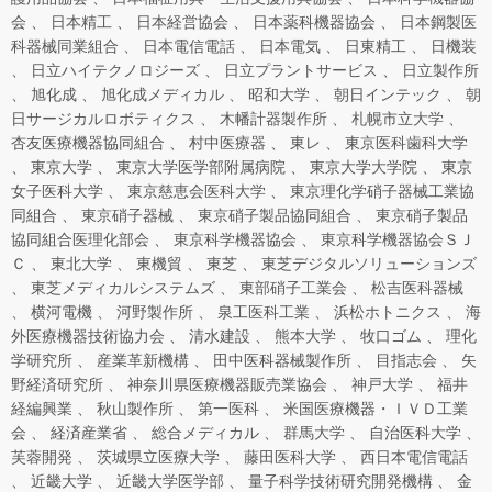
会
日本精工
日本経営協会
日本薬科機器協会
日本鋼製医
科器械同業組合
日本電信電話
日本電気
日東精工
日機装
日立ハイテクノロジーズ
日立プラントサービス
日立製作所
旭化成
旭化成メディカル
昭和大学
朝日インテック
朝
日サージカルロボティクス
木幡計器製作所
札幌市立大学
杏友医療機器協同組合
村中医療器
東レ
東京医科歯科大学
東京大学
東京大学医学部附属病院
東京大学大学院
東京
女子医科大学
東京慈恵会医科大学
東京理化学硝子器械工業協
同組合
東京硝子器械
東京硝子製品協同組合
東京硝子製品
協同組合医理化部会
東京科学機器協会
東京科学機器協会ＳＪ
Ｃ
東北大学
東機貿
東芝
東芝デジタルソリューションズ
東芝メディカルシステムズ
東部硝子工業会
松吉医科器械
横河電機
河野製作所
泉工医科工業
浜松ホトニクス
海
外医療機器技術協力会
清水建設
熊本大学
牧口ゴム
理化
学研究所
産業革新機構
田中医科器械製作所
目指志会
矢
野経済研究所
神奈川県医療機器販売業協会
神戸大学
福井
経編興業
秋山製作所
第一医科
米国医療機器・ＩＶＤ工業
会
経済産業省
総合メディカル
群馬大学
自治医科大学
芙蓉開発
茨城県立医療大学
藤田医科大学
西日本電信電話
近畿大学
近畿大学医学部
量子科学技術研究開発機構
金