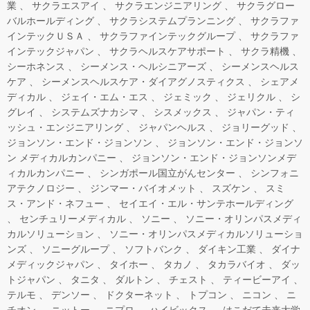
業
サクラエスアイ
サクラエンジニアリング
サクラグロー
バルホールディング
サクラシステムプランニング
サクラファ
インテックＵＳＡ
サクラファインテックグループ
サクラファ
インテックジャパン
サクラヘルスケアサポート
サクラ精機
シーホネンス
シーメンス・ヘルシニアーズ
シーメンスヘルス
ケア
シーメンスヘルスケア・ダイアグノスティクス
シェアメ
ディカル
ジェイ・エム・エス
ジェミック
ジェリクル
シ
グレイ
システムズナカシマ
シスメックス
ジャパン・ティ
ッシュ・エンジニアリング
ジャパンヘルス
ジョリーグッド
ジョンソン・エンド・ジョンソン
ジョンソン・エンド・ジョンソ
ン メディカルカンパニー
ジョンソン・エンド・ジョンソンメデ
ィカルカンパニー
シンガポール国立がんセンター
シンフォニ
アテクノロジー
ジンマー・バイオメット
スズケン
スミ
ス・アンド・ネフュー
セイエイ・エル・サンテホールディング
センチュリーメディカル
ソニー
ソニー・オリンパスメディ
カルソリューション
ソニー・オリンパスメディカルソリューショ
ンズ
ソニーグループ
ソフトバンク
ダイキン工業
ダイナ
メディックジャパン
タイホー
タカノ
タカラバイオ
ダッ
トジャパン
タニタ
ダルトン
チェスト
ティービーアイ
テルモ
デンソー
ドクターネット
トプコン
ニコン
ニ