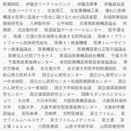
附属病院
伊藤忠リーテイルリンク
伊藤忠商事
伊藤超短波
住友ベークライト
住友理工
住友重機械工業
優れた医療
機器を世界に迅速かつ安全に届けるための議員連盟
先端医療福祉
開発研究会
八神製作所
公平病院
兵庫県医療機器協会
内
閣府
北浜製作所
医器販協データベースセンター
医学通信
社
医療・介護の安全保障を推進する民間会議
医療ＡＩプラッ
トフォーム技術研究組合
医療ＡＩ推進機構
医療トレーサビリ
ティ推進協議会
医療機器センター
医療機器業公正取引協議会
医療法人社団プラタナス
医薬品医療機器総合機構
千葉大学
千葉県産業振興センター
単回医療機器再製造推進協議会
厚
生労働省
名優
名古屋大学
名古屋大学医学部附属病院
和
歌山県立医科大学
国立がん研究センター
国立がん研究センタ
ー中央病院
国立がん研究センター先端医療開発センター
国立
がん研究センター東病院
国立大学病院長会議
国立循環器病研
究センター
国立循環器研究センター
国際モダンホスピタルシ
ョウ
大分県
大日本印刷
大阪医療機器協会
大阪医科薬科
大学
大阪大学
大阪市都市型産業振興センター
大阪科学機
器協会
安田倉庫
宮崎県
宮野医療器
富士フイルム
富
士フイルムヘルスケア
富士フイルムメディカル
富士通
富
士通Ｊａｐａｎ
小西医療器
山形大学医学部
山田医療照明