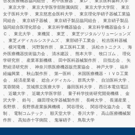
杏友医療機器協同組合
村中医療器
東レ
東京医科歯科大学
東京大学
東京大学医学部附属病院
東京大学大学院
東京
女子医科大学
東京慈恵会医科大学
東京理化学硝子器械工業協
同組合
東京硝子器械
東京硝子製品協同組合
東京硝子製品
協同組合医理化部会
東京科学機器協会
東京科学機器協会ＳＪ
Ｃ
東北大学
東機貿
東芝
東芝デジタルソリューションズ
東芝メディカルシステムズ
東部硝子工業会
松吉医科器械
横河電機
河野製作所
泉工医科工業
浜松ホトニクス
海
外医療機器技術協力会
清水建設
熊本大学
牧口ゴム
理化
学研究所
産業革新機構
田中医科器械製作所
目指志会
矢
野経済研究所
神奈川県医療機器販売業協会
神戸大学
福井
経編興業
秋山製作所
第一医科
米国医療機器・ＩＶＤ工業
会
経済産業省
総合メディカル
群馬大学
自治医科大学
芙蓉開発
茨城県立医療大学
藤田医科大学
西日本電信電話
近畿大学
近畿大学医学部
量子科学技術研究開発機構
金
沢大学
鈴与
鎌田理化学器械製作所
長崎大学
長瀬産業
長野県
長野県産業振興機構
関谷理化
関谷理化協力会
電
制
電制コムテック
順天堂大学
香川大学
高山医療機械製
作所
高知赤十字病院
鬼塚硝子
鳥取大学