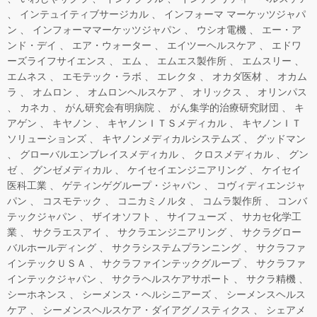
インテュイティブサージカル
インフォーマ マーケッツジャパ
ン
インフォーママーケッツジャパン
ウシオ電機
エー・ア
ンド・デイ
エア・ウォーター
エイツーヘルスケア
エドワ
ーズライフサイエンス
エム
エムエス製作所
エムスリー
エムネス
エモテック・ラボ
エレクタ
オカダ医材
オカム
ラ
オムロン
オムロンヘルスケア
オリックス
オリンパス
カネカ
がん研究会有明病院
がん集学的治療研究財団
キ
アゲン
キヤノン
キヤノンＩＴＳメディカル
キヤノンＩＴ
ソリューションズ
キヤノンメディカルシステムズ
グッドマン
グローバルエンブレイスメディカル
クロスメディカル
グン
ゼ
グンゼメディカル
ケイセイエンジニアリング
ケイセイ
医科工業
ゲティンゲグループ・ジャパン
コヴィディエンジャ
パン
コスモテック
コニカミノルタ
コムラ製作所
コンバ
テックジャパン
ザイオソフト
サイフューズ
サカセ化学工
業
サクラエスアイ
サクラエンジニアリング
サクラグロー
バルホールディング
サクラシステムプランニング
サクラファ
インテックＵＳＡ
サクラファインテックグループ
サクラファ
インテックジャパン
サクラヘルスケアサポート
サクラ精機
シーホネンス
シーメンス・ヘルシニアーズ
シーメンスヘルス
ケア
シーメンスヘルスケア・ダイアグノスティクス
シェアメ