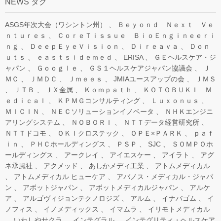
NEWS タグ
ASGS年次大会（ワシントン州）
Ｂｅｙｏｎｄ Ｎｅｘｔ Ｖｅ
ｎｔｕｒｅｓ
ＣｏｒｅＴｉｓｓｕｅ ＢｉｏＥｎｇｉｎｅｅｒｉ
ｎｇ
ＤｅｅｐＥｙｅＶｉｓｉｏｎ
Ｄｉｒｅａｖａ
Ｄｏｎ
ｕｔｓ
ｅａｓｔｓｉｄｅｍｅｄ
ERISA
ＧＥヘルスケア・ジ
ャパン
Ｇｏｏｇｌｅ
ＧＳ１ヘルスケアジャパン協議会
Ｊ
ＭＣ
ＪＭＤＣ
Ｊｍｅｅｓ
JMIAユースアップの会
ＪＭＳ
ＪＴＢ
ＪＸ金属
Ｋｏｍｐａｔｈ
ＫＯＴＯＢＵＫＩ Ｍ
ｅｄｉｃａｌ
ＫＰＭＧコンサルティング
Ｌｕｘｏｎｕｓ
ＭＩＣＩＮ
ＮＥＣソリューションイノベータ
ＮＨＫエンジニ
アリングシステム
ＮＯＢＯＲＩ
ＮＴＴデータ経営研究所
ＮＴＴドコモ
ＯＫＩクロステック
ＯＰＥ×ＰＡＲＫ
ｐａｆ
ｉｎ
ＰＨＣホールディングス
ＰＳＰ
SJC
ＳＯＭＰＯホ
ールディングス
アークレイ
アイエスケー
アイラト
アグ
ネ承風社
アクメッド
あしかメディ工業
アトムメディカル
アトムメディカル ヒューケア
アバノス・メディカル・ジャパ
ン
アボットジャパン
アボットメディカルジャパン
アルケ
ア
アルゴヴィジョンテクノロジズ
アルム
イナバゴム
イ
ノフィス
イノメディックス
イマムラ
イリモトメディカル
いわしやサクラ
インテグラル
インテグリティ・ヘルスケア