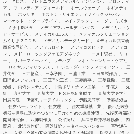
ルークロス
フレゼニウスメディカルケアジャパン
フロンティ
ア
フロンティア・フィールド
ボールウェーブ
ホギメディ
カル
ホシザキ
ボストン・サイエンティフィックジャパン
マーケットエンタープライズ
マイステック
マエダ
ミズホ
ミナト医科学
メディアスホールディングス
メディカル・ケ
ア・サービス
メディカルエルスト
メディカルクリエーション
ふくしま２０２５
メディカルデータカード
メディカル共栄会
商業協同組合
メディカロイド
メディコスヒラタ
メディコ
ン
メドトロニックソファモアダネック
ユーメド貿易
リコ
ー
リバーフィールド
リモハブ
レオ・キャンサー・ケア社
ロイヤルフィリップス
ロシュ・ダイアグノスティックス
三
井化学
三井物産
三幸学園
三浦工業
三田屋製作所
三
田理化メディカル
三田理化工業
三菱商事
三菱電機
三鷹
光器
両備システムズ
中島ポリエチレン工業
中部電力
丸
紅
京都大学
京都大学ｉＰＳ細胞研究財団
京都大学医学部
附属病院
伊藤忠リーテイルリンク
伊藤忠商事
伊藤超短波
住友ベークライト
住友理工
住友重機械工業
優れた医療
機器を世界に迅速かつ安全に届けるための議員連盟
先端医療福祉
開発研究会
八神製作所
公平病院
兵庫県医療機器協会
内
閣府
北浜製作所
医器販協データベースセンター
医学通信
社
医療・介護の安全保障を推進する民間会議
医療ＡＩプラッ