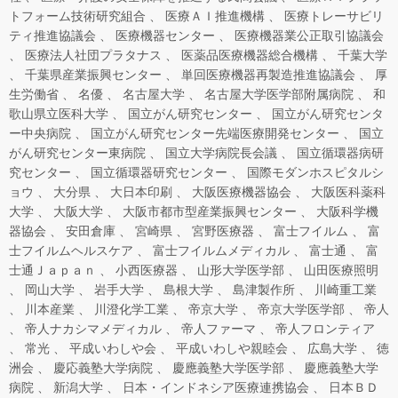
トフォーム技術研究組合
医療ＡＩ推進機構
医療トレーサビリ
ティ推進協議会
医療機器センター
医療機器業公正取引協議会
医療法人社団プラタナス
医薬品医療機器総合機構
千葉大学
千葉県産業振興センター
単回医療機器再製造推進協議会
厚
生労働省
名優
名古屋大学
名古屋大学医学部附属病院
和
歌山県立医科大学
国立がん研究センター
国立がん研究センタ
ー中央病院
国立がん研究センター先端医療開発センター
国立
がん研究センター東病院
国立大学病院長会議
国立循環器病研
究センター
国立循環器研究センター
国際モダンホスピタルシ
ョウ
大分県
大日本印刷
大阪医療機器協会
大阪医科薬科
大学
大阪大学
大阪市都市型産業振興センター
大阪科学機
器協会
安田倉庫
宮崎県
宮野医療器
富士フイルム
富
士フイルムヘルスケア
富士フイルムメディカル
富士通
富
士通Ｊａｐａｎ
小西医療器
山形大学医学部
山田医療照明
岡山大学
岩手大学
島根大学
島津製作所
川崎重工業
川本産業
川澄化学工業
帝京大学
帝京大学医学部
帝人
帝人ナカシマメディカル
帝人ファーマ
帝人フロンティア
常光
平成いわしや会
平成いわしや親睦会
広島大学
徳
洲会
慶応義塾大学病院
慶應義塾大学医学部
慶應義塾大学
病院
新潟大学
日本・インドネシア医療連携協会
日本ＢＤ