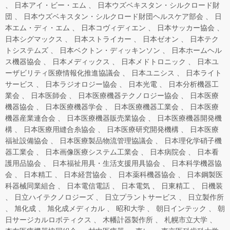
日本アイ・ビー・エム
日本ウズベキスタン・シルクロード財
団
日本ウズベキスタン・シルクロード財団ヘルスケア部会
日
本エム・ディ・エム
日本コヴィディエン
日本サッカー協会
日本シグマックス
日本ストライカー
日本ゼオン
日本テク
トシステムズ
日本ベクトン・ディッキンソン
日本ホームヘル
ス機器協会
日本メディックス
日本メドトロニック
日本ユ
ーザビリティ医療情報化推進協議会
日本ユニシス
日本ライト
サービス
日本ラジオロジー協会
日本光電
日本分析機器工
業会
日本医師会
日本医療機器テクノロジー協会
日本医療
機器協会
日本医療機器学会
日本医療機器工業会
日本医療
機器産業連合会
日本医療機器販売業協会
日本医療機器開発機
構
日本医療用縫合糸協会
日本医療研究開発機構
日本医療
福祉設備協会
日本医療製品物流管理協議会
日本理化学硝子機
器工業会
日本画像医療システム工業会
日本病院会
日本看
護用品協会
日本福祉用具・生活支援用具協会
日本科学機器協
会
日本精工
日本経営協会
日本薬科機器協会
日本鋼製医
科器械同業組合
日本電信電話
日本電気
日東精工
日機装
日立ハイテクノロジーズ
日立プラントサービス
日立製作所
旭化成
旭化成メディカル
昭和大学
朝日インテック
朝
日サージカルロボティクス
木幡計器製作所
札幌市立大学