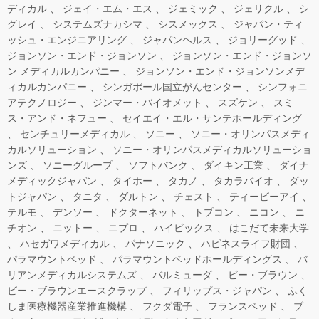
ディカル
ジェイ・エム・エス
ジェミック
ジェリクル
シ
グレイ
システムズナカシマ
シスメックス
ジャパン・ティ
ッシュ・エンジニアリング
ジャパンヘルス
ジョリーグッド
ジョンソン・エンド・ジョンソン
ジョンソン・エンド・ジョンソ
ン メディカルカンパニー
ジョンソン・エンド・ジョンソンメデ
ィカルカンパニー
シンガポール国立がんセンター
シンフォニ
アテクノロジー
ジンマー・バイオメット
スズケン
スミ
ス・アンド・ネフュー
セイエイ・エル・サンテホールディング
センチュリーメディカル
ソニー
ソニー・オリンパスメディ
カルソリューション
ソニー・オリンパスメディカルソリューショ
ンズ
ソニーグループ
ソフトバンク
ダイキン工業
ダイナ
メディックジャパン
タイホー
タカノ
タカラバイオ
ダッ
トジャパン
タニタ
ダルトン
チェスト
ティービーアイ
テルモ
デンソー
ドクターネット
トプコン
ニコン
ニ
チオン
ニットー
ニプロ
ハイビックス
はこだて未来大学
ハセガワメディカル
パナソニック
ハピネスライフ財団
パラマウントベッド
パラマウントベッドホールディングス
バ
リアンメディカルシステムズ
バルミューダ
ビー・ブラウン
ビー・ブラウンエースクラップ
フィリップス・ジャパン
ふく
しま医療機器産業推進機構
フクダ電子
フランスベッド
ブ