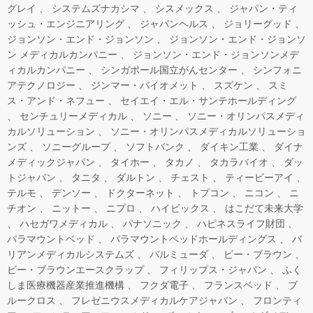
グレイ
システムズナカシマ
シスメックス
ジャパン・ティ
ッシュ・エンジニアリング
ジャパンヘルス
ジョリーグッド
ジョンソン・エンド・ジョンソン
ジョンソン・エンド・ジョンソ
ン メディカルカンパニー
ジョンソン・エンド・ジョンソンメデ
ィカルカンパニー
シンガポール国立がんセンター
シンフォニ
アテクノロジー
ジンマー・バイオメット
スズケン
スミ
ス・アンド・ネフュー
セイエイ・エル・サンテホールディング
センチュリーメディカル
ソニー
ソニー・オリンパスメディ
カルソリューション
ソニー・オリンパスメディカルソリューショ
ンズ
ソニーグループ
ソフトバンク
ダイキン工業
ダイナ
メディックジャパン
タイホー
タカノ
タカラバイオ
ダッ
トジャパン
タニタ
ダルトン
チェスト
ティービーアイ
テルモ
デンソー
ドクターネット
トプコン
ニコン
ニ
チオン
ニットー
ニプロ
ハイビックス
はこだて未来大学
ハセガワメディカル
パナソニック
ハピネスライフ財団
パラマウントベッド
パラマウントベッドホールディングス
バ
リアンメディカルシステムズ
バルミューダ
ビー・ブラウン
ビー・ブラウンエースクラップ
フィリップス・ジャパン
ふく
しま医療機器産業推進機構
フクダ電子
フランスベッド
ブ
ルークロス
フレゼニウスメディカルケアジャパン
フロンティ