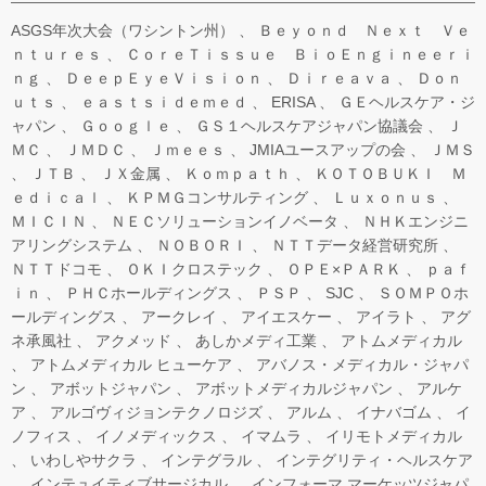
ASGS年次大会（ワシントン州）
Ｂｅｙｏｎｄ Ｎｅｘｔ Ｖｅ
ｎｔｕｒｅｓ
ＣｏｒｅＴｉｓｓｕｅ ＢｉｏＥｎｇｉｎｅｅｒｉ
ｎｇ
ＤｅｅｐＥｙｅＶｉｓｉｏｎ
Ｄｉｒｅａｖａ
Ｄｏｎ
ｕｔｓ
ｅａｓｔｓｉｄｅｍｅｄ
ERISA
ＧＥヘルスケア・ジ
ャパン
Ｇｏｏｇｌｅ
ＧＳ１ヘルスケアジャパン協議会
Ｊ
ＭＣ
ＪＭＤＣ
Ｊｍｅｅｓ
JMIAユースアップの会
ＪＭＳ
ＪＴＢ
ＪＸ金属
Ｋｏｍｐａｔｈ
ＫＯＴＯＢＵＫＩ Ｍ
ｅｄｉｃａｌ
ＫＰＭＧコンサルティング
Ｌｕｘｏｎｕｓ
ＭＩＣＩＮ
ＮＥＣソリューションイノベータ
ＮＨＫエンジニ
アリングシステム
ＮＯＢＯＲＩ
ＮＴＴデータ経営研究所
ＮＴＴドコモ
ＯＫＩクロステック
ＯＰＥ×ＰＡＲＫ
ｐａｆ
ｉｎ
ＰＨＣホールディングス
ＰＳＰ
SJC
ＳＯＭＰＯホ
ールディングス
アークレイ
アイエスケー
アイラト
アグ
ネ承風社
アクメッド
あしかメディ工業
アトムメディカル
アトムメディカル ヒューケア
アバノス・メディカル・ジャパ
ン
アボットジャパン
アボットメディカルジャパン
アルケ
ア
アルゴヴィジョンテクノロジズ
アルム
イナバゴム
イ
ノフィス
イノメディックス
イマムラ
イリモトメディカル
いわしやサクラ
インテグラル
インテグリティ・ヘルスケア
インテュイティブサージカル
インフォーマ マーケッツジャパ