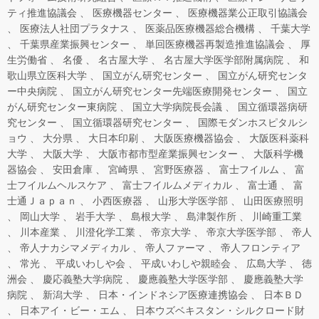
ティ推進協議会
医療機器センター
医療機器業公正取引協議会
医療法人社団プラタナス
医薬品医療機器総合機構
千葉大学
千葉県産業振興センター
単回医療機器再製造推進協議会
厚
生労働省
名優
名古屋大学
名古屋大学医学部附属病院
和
歌山県立医科大学
国立がん研究センター
国立がん研究センタ
ー中央病院
国立がん研究センター先端医療開発センター
国立
がん研究センター東病院
国立大学病院長会議
国立循環器病研
究センター
国立循環器研究センター
国際モダンホスピタルシ
ョウ
大分県
大日本印刷
大阪医療機器協会
大阪医科薬科
大学
大阪大学
大阪市都市型産業振興センター
大阪科学機
器協会
安田倉庫
宮崎県
宮野医療器
富士フイルム
富
士フイルムヘルスケア
富士フイルムメディカル
富士通
富
士通Ｊａｐａｎ
小西医療器
山形大学医学部
山田医療照明
岡山大学
岩手大学
島根大学
島津製作所
川崎重工業
川本産業
川澄化学工業
帝京大学
帝京大学医学部
帝人
帝人ナカシマメディカル
帝人ファーマ
帝人フロンティア
常光
平成いわしや会
平成いわしや親睦会
広島大学
徳
洲会
慶応義塾大学病院
慶應義塾大学医学部
慶應義塾大学
病院
新潟大学
日本・インドネシア医療連携協会
日本ＢＤ
日本アイ・ビー・エム
日本ウズベキスタン・シルクロード財