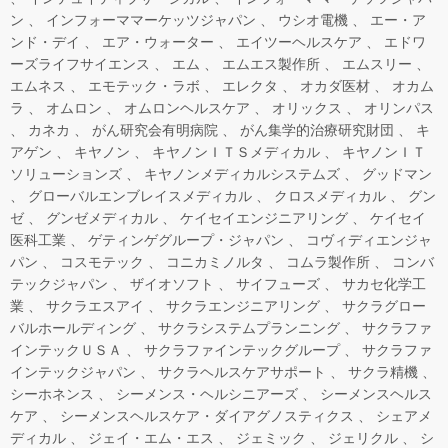
ン
インフォーママーケッツジャパン
ウシオ電機
エー・ア
ンド・デイ
エア・ウォーター
エイツーヘルスケア
エドワ
ーズライフサイエンス
エム
エムエス製作所
エムスリー
エムネス
エモテック・ラボ
エレクタ
オカダ医材
オカム
ラ
オムロン
オムロンヘルスケア
オリックス
オリンパス
カネカ
がん研究会有明病院
がん集学的治療研究財団
キ
アゲン
キヤノン
キヤノンＩＴＳメディカル
キヤノンＩＴ
ソリューションズ
キヤノンメディカルシステムズ
グッドマン
グローバルエンブレイスメディカル
クロスメディカル
グン
ゼ
グンゼメディカル
ケイセイエンジニアリング
ケイセイ
医科工業
ゲティンゲグループ・ジャパン
コヴィディエンジャ
パン
コスモテック
コニカミノルタ
コムラ製作所
コンバ
テックジャパン
ザイオソフト
サイフューズ
サカセ化学工
業
サクラエスアイ
サクラエンジニアリング
サクラグロー
バルホールディング
サクラシステムプランニング
サクラファ
インテックＵＳＡ
サクラファインテックグループ
サクラファ
インテックジャパン
サクラヘルスケアサポート
サクラ精機
シーホネンス
シーメンス・ヘルシニアーズ
シーメンスヘルス
ケア
シーメンスヘルスケア・ダイアグノスティクス
シェアメ
ディカル
ジェイ・エム・エス
ジェミック
ジェリクル
シ