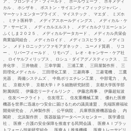
ア
フロンティア・フィールド
ボールウェーブ
ホギメディ
カル
ホシザキ
ボストン・サイエンティフィックジャパン
マーケットエンタープライズ
マイステック
マエダ
ミズホ
ミナト医科学
メディアスホールディングス
メディカル・ケ
ア・サービス
メディカルエルスト
メディカルクリエーション
ふくしま２０２５
メディカルデータカード
メディカル共栄会
商業協同組合
メディカロイド
メディコスヒラタ
メディコ
ン
メドトロニックソファモアダネック
ユーメド貿易
リコ
ー
リバーフィールド
リモハブ
レオ・キャンサー・ケア社
ロイヤルフィリップス
ロシュ・ダイアグノスティックス
三
井化学
三井物産
三幸学園
三浦工業
三田屋製作所
三
田理化メディカル
三田理化工業
三菱商事
三菱電機
三鷹
光器
両備システムズ
中島ポリエチレン工業
中部電力
丸
紅
京都大学
京都大学ｉＰＳ細胞研究財団
京都大学医学部
附属病院
伊藤忠リーテイルリンク
伊藤忠商事
伊藤超短波
住友ベークライト
住友理工
住友重機械工業
優れた医療
機器を世界に迅速かつ安全に届けるための議員連盟
先端医療福祉
開発研究会
八神製作所
公平病院
兵庫県医療機器協会
内
閣府
北浜製作所
医器販協データベースセンター
医学通信
社
医療・介護の安全保障を推進する民間会議
医療ＡＩプラッ
トフォーム技術研究組合
医療ＡＩ推進機構
医療トレーサビリ