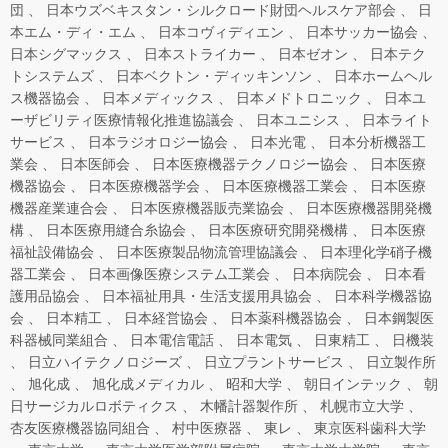
団
日本ウズベキスタン・シルクロード財団ヘルスケア部会
日
本エム・ディ・エム
日本コヴィディエン
日本サッカー協会
日本シグマックス
日本ストライカー
日本ゼオン
日本テク
トシステムズ
日本ベクトン・ディッキンソン
日本ホームヘル
ス機器協会
日本メディックス
日本メドトロニック
日本ユ
ーザビリティ医療情報化推進協議会
日本ユニシス
日本ライト
サービス
日本ラジオロジー協会
日本光電
日本分析機器工
業会
日本医師会
日本医療機器テクノロジー協会
日本医療
機器協会
日本医療機器学会
日本医療機器工業会
日本医療
機器産業連合会
日本医療機器販売業協会
日本医療機器開発機
構
日本医療用縫合糸協会
日本医療研究開発機構
日本医療
福祉設備協会
日本医療製品物流管理協議会
日本理化学硝子機
器工業会
日本画像医療システム工業会
日本病院会
日本看
護用品協会
日本福祉用具・生活支援用具協会
日本科学機器協
会
日本精工
日本経営協会
日本薬科機器協会
日本鋼製医
科器械同業組合
日本電信電話
日本電気
日東精工
日機装
日立ハイテクノロジーズ
日立プラントサービス
日立製作所
旭化成
旭化成メディカル
昭和大学
朝日インテック
朝
日サージカルロボティクス
木幡計器製作所
札幌市立大学
杏友医療機器協同組合
村中医療器
東レ
東京医科歯科大学