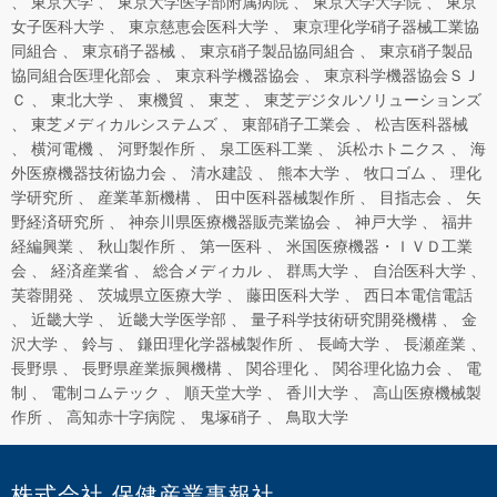
東京大学
東京大学医学部附属病院
東京大学大学院
東京
女子医科大学
東京慈恵会医科大学
東京理化学硝子器械工業協
同組合
東京硝子器械
東京硝子製品協同組合
東京硝子製品
協同組合医理化部会
東京科学機器協会
東京科学機器協会ＳＪ
Ｃ
東北大学
東機貿
東芝
東芝デジタルソリューションズ
東芝メディカルシステムズ
東部硝子工業会
松吉医科器械
横河電機
河野製作所
泉工医科工業
浜松ホトニクス
海
外医療機器技術協力会
清水建設
熊本大学
牧口ゴム
理化
学研究所
産業革新機構
田中医科器械製作所
目指志会
矢
野経済研究所
神奈川県医療機器販売業協会
神戸大学
福井
経編興業
秋山製作所
第一医科
米国医療機器・ＩＶＤ工業
会
経済産業省
総合メディカル
群馬大学
自治医科大学
芙蓉開発
茨城県立医療大学
藤田医科大学
西日本電信電話
近畿大学
近畿大学医学部
量子科学技術研究開発機構
金
沢大学
鈴与
鎌田理化学器械製作所
長崎大学
長瀬産業
長野県
長野県産業振興機構
関谷理化
関谷理化協力会
電
制
電制コムテック
順天堂大学
香川大学
高山医療機械製
作所
高知赤十字病院
鬼塚硝子
鳥取大学
株式会社 保健産業事報社