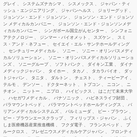
グレイ
システムズナカシマ
シスメックス
ジャパン・ティ
ッシュ・エンジニアリング
ジャパンヘルス
ジョリーグッド
ジョンソン・エンド・ジョンソン
ジョンソン・エンド・ジョンソ
ン メディカルカンパニー
ジョンソン・エンド・ジョンソンメデ
ィカルカンパニー
シンガポール国立がんセンター
シンフォニ
アテクノロジー
ジンマー・バイオメット
スズケン
スミ
ス・アンド・ネフュー
セイエイ・エル・サンテホールディング
センチュリーメディカル
ソニー
ソニー・オリンパスメディ
カルソリューション
ソニー・オリンパスメディカルソリューショ
ンズ
ソニーグループ
ソフトバンク
ダイキン工業
ダイナ
メディックジャパン
タイホー
タカノ
タカラバイオ
ダッ
トジャパン
タニタ
ダルトン
チェスト
ティービーアイ
テルモ
デンソー
ドクターネット
トプコン
ニコン
ニ
チオン
ニットー
ニプロ
ハイビックス
はこだて未来大学
ハセガワメディカル
パナソニック
ハピネスライフ財団
パラマウントベッド
パラマウントベッドホールディングス
バ
リアンメディカルシステムズ
バルミューダ
ビー・ブラウン
ビー・ブラウンエースクラップ
フィリップス・ジャパン
ふく
しま医療機器産業推進機構
フクダ電子
フランスベッド
ブ
ルークロス
フレゼニウスメディカルケアジャパン
フロンティ