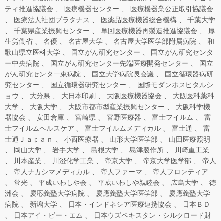
ティ推進協議会
医療機器センター
医療機器業公正取引協議会
医療法人社団プラタナス
医薬品医療機器総合機構
千葉大学
千葉県産業振興センター
単回医療機器再製造推進協議会
厚
生労働省
名優
名古屋大学
名古屋大学医学部附属病院
和
歌山県立医科大学
国立がん研究センター
国立がん研究センタ
ー中央病院
国立がん研究センター先端医療開発センター
国立
がん研究センター東病院
国立大学病院長会議
国立循環器病研
究センター
国立循環器研究センター
国際モダンホスピタルシ
ョウ
大分県
大日本印刷
大阪医療機器協会
大阪医科薬科
大学
大阪大学
大阪市都市型産業振興センター
大阪科学機
器協会
安田倉庫
宮崎県
宮野医療器
富士フイルム
富
士フイルムヘルスケア
富士フイルムメディカル
富士通
富
士通Ｊａｐａｎ
小西医療器
山形大学医学部
山田医療照明
岡山大学
岩手大学
島根大学
島津製作所
川崎重工業
川本産業
川澄化学工業
帝京大学
帝京大学医学部
帝人
帝人ナカシマメディカル
帝人ファーマ
帝人フロンティア
常光
平成いわしや会
平成いわしや親睦会
広島大学
徳
洲会
慶応義塾大学病院
慶應義塾大学医学部
慶應義塾大学
病院
新潟大学
日本・インドネシア医療連携協会
日本ＢＤ
日本アイ・ビー・エム
日本ウズベキスタン・シルクロード財