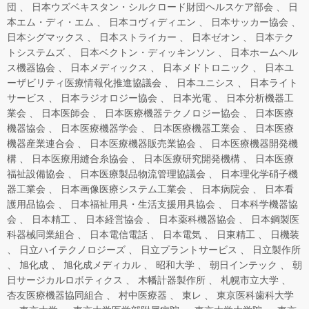
団
日本ウズベキスタン・シルクロード財団ヘルスケア部会
日
本エム・ディ・エム
日本コヴィディエン
日本サッカー協会
日本シグマックス
日本ストライカー
日本ゼオン
日本テク
トシステムズ
日本ベクトン・ディッキンソン
日本ホームヘル
ス機器協会
日本メディックス
日本メドトロニック
日本ユ
ーザビリティ医療情報化推進協議会
日本ユニシス
日本ライト
サービス
日本ラジオロジー協会
日本光電
日本分析機器工
業会
日本医師会
日本医療機器テクノロジー協会
日本医療
機器協会
日本医療機器学会
日本医療機器工業会
日本医療
機器産業連合会
日本医療機器販売業協会
日本医療機器開発機
構
日本医療用縫合糸協会
日本医療研究開発機構
日本医療
福祉設備協会
日本医療製品物流管理協議会
日本理化学硝子機
器工業会
日本画像医療システム工業会
日本病院会
日本看
護用品協会
日本福祉用具・生活支援用具協会
日本科学機器協
会
日本精工
日本経営協会
日本薬科機器協会
日本鋼製医
科器械同業組合
日本電信電話
日本電気
日東精工
日機装
日立ハイテクノロジーズ
日立プラントサービス
日立製作所
旭化成
旭化成メディカル
昭和大学
朝日インテック
朝
日サージカルロボティクス
木幡計器製作所
札幌市立大学
杏友医療機器協同組合
村中医療器
東レ
東京医科歯科大学