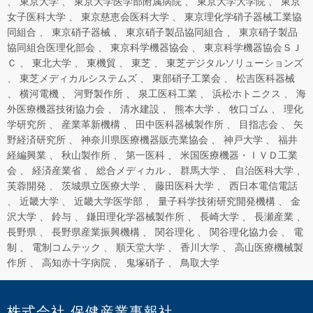
東京大学
東京大学医学部附属病院
東京大学大学院
東京
女子医科大学
東京慈恵会医科大学
東京理化学硝子器械工業協
同組合
東京硝子器械
東京硝子製品協同組合
東京硝子製品
協同組合医理化部会
東京科学機器協会
東京科学機器協会ＳＪ
Ｃ
東北大学
東機貿
東芝
東芝デジタルソリューションズ
東芝メディカルシステムズ
東部硝子工業会
松吉医科器械
横河電機
河野製作所
泉工医科工業
浜松ホトニクス
海
外医療機器技術協力会
清水建設
熊本大学
牧口ゴム
理化
学研究所
産業革新機構
田中医科器械製作所
目指志会
矢
野経済研究所
神奈川県医療機器販売業協会
神戸大学
福井
経編興業
秋山製作所
第一医科
米国医療機器・ＩＶＤ工業
会
経済産業省
総合メディカル
群馬大学
自治医科大学
芙蓉開発
茨城県立医療大学
藤田医科大学
西日本電信電話
近畿大学
近畿大学医学部
量子科学技術研究開発機構
金
沢大学
鈴与
鎌田理化学器械製作所
長崎大学
長瀬産業
長野県
長野県産業振興機構
関谷理化
関谷理化協力会
電
制
電制コムテック
順天堂大学
香川大学
高山医療機械製
作所
高知赤十字病院
鬼塚硝子
鳥取大学
株式会社 保健産業事報社