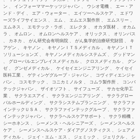
ン
インフォーママーケッツジャパン
ウシオ電機
エー・ア
ンド・デイ
エア・ウォーター
エイツーヘルスケア
エドワ
ーズライフサイエンス
エム
エムエス製作所
エムスリー
エムネス
エモテック・ラボ
エレクタ
オカダ医材
オカム
ラ
オムロン
オムロンヘルスケア
オリックス
オリンパス
カネカ
がん研究会有明病院
がん集学的治療研究財団
キ
アゲン
キヤノン
キヤノンＩＴＳメディカル
キヤノンＩＴ
ソリューションズ
キヤノンメディカルシステムズ
グッドマン
グローバルエンブレイスメディカル
クロスメディカル
グン
ゼ
グンゼメディカル
ケイセイエンジニアリング
ケイセイ
医科工業
ゲティンゲグループ・ジャパン
コヴィディエンジャ
パン
コスモテック
コニカミノルタ
コムラ製作所
コンバ
テックジャパン
ザイオソフト
サイフューズ
サカセ化学工
業
サクラエスアイ
サクラエンジニアリング
サクラグロー
バルホールディング
サクラシステムプランニング
サクラファ
インテックＵＳＡ
サクラファインテックグループ
サクラファ
インテックジャパン
サクラヘルスケアサポート
サクラ精機
シーホネンス
シーメンス・ヘルシニアーズ
シーメンスヘルス
ケア
シーメンスヘルスケア・ダイアグノスティクス
シェアメ
ディカル
ジェイ・エム・エス
ジェミック
ジェリクル
シ