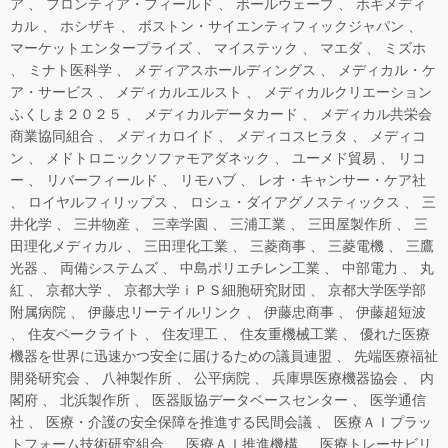
ア
フロンティア・フィールド
ボールウェーブ
ホギメディ
カル
ホシザキ
ボストン・サイエンティフィックジャパン
マーケットエンタープライズ
マイステック
マエダ
ミズホ
ミナト医科学
メディアスホールディングス
メディカル・ケ
ア・サービス
メディカルエルスト
メディカルクリエーション
ふくしま２０２５
メディカルデータカード
メディカル共栄会
商業協同組合
メディカロイド
メディコスヒラタ
メディコ
ン
メドトロニックソファモアダネック
ユーメド貿易
リコ
ー
リバーフィールド
リモハブ
レオ・キャンサー・ケア社
ロイヤルフィリップス
ロシュ・ダイアグノスティックス
三
井化学
三井物産
三幸学園
三浦工業
三田屋製作所
三
田理化メディカル
三田理化工業
三菱商事
三菱電機
三鷹
光器
両備システムズ
中島ポリエチレン工業
中部電力
丸
紅
京都大学
京都大学ｉＰＳ細胞研究財団
京都大学医学部
附属病院
伊藤忠リーテイルリンク
伊藤忠商事
伊藤超短波
住友ベークライト
住友理工
住友重機械工業
優れた医療
機器を世界に迅速かつ安全に届けるための議員連盟
先端医療福祉
開発研究会
八神製作所
公平病院
兵庫県医療機器協会
内
閣府
北浜製作所
医器販協データベースセンター
医学通信
社
医療・介護の安全保障を推進する民間会議
医療ＡＩプラッ
トフォーム技術研究組合
医療ＡＩ推進機構
医療トレーサビリ