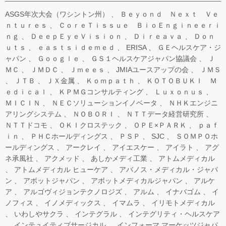
ASGS年次大会（ワシントン州）
Ｂｅｙｏｎｄ Ｎｅｘｔ Ｖｅ
ｎｔｕｒｅｓ
ＣｏｒｅＴｉｓｓｕｅ ＢｉｏＥｎｇｉｎｅｅｒｉ
ｎｇ
ＤｅｅｐＥｙｅＶｉｓｉｏｎ
Ｄｉｒｅａｖａ
Ｄｏｎ
ｕｔｓ
ｅａｓｔｓｉｄｅｍｅｄ
ERISA
ＧＥヘルスケア・ジ
ャパン
Ｇｏｏｇｌｅ
ＧＳ１ヘルスケアジャパン協議会
Ｊ
ＭＣ
ＪＭＤＣ
Ｊｍｅｅｓ
JMIAユースアップの会
ＪＭＳ
ＪＴＢ
ＪＸ金属
Ｋｏｍｐａｔｈ
ＫＯＴＯＢＵＫＩ Ｍ
ｅｄｉｃａｌ
ＫＰＭＧコンサルティング
Ｌｕｘｏｎｕｓ
ＭＩＣＩＮ
ＮＥＣソリューションイノベータ
ＮＨＫエンジニ
アリングシステム
ＮＯＢＯＲＩ
ＮＴＴデータ経営研究所
ＮＴＴドコモ
ＯＫＩクロステック
ＯＰＥ×ＰＡＲＫ
ｐａｆ
ｉｎ
ＰＨＣホールディングス
ＰＳＰ
SJC
ＳＯＭＰＯホ
ールディングス
アークレイ
アイエスケー
アイラト
アグ
ネ承風社
アクメッド
あしかメディ工業
アトムメディカル
アトムメディカル ヒューケア
アバノス・メディカル・ジャパ
ン
アボットジャパン
アボットメディカルジャパン
アルケ
ア
アルゴヴィジョンテクノロジズ
アルム
イナバゴム
イ
ノフィス
イノメディックス
イマムラ
イリモトメディカル
いわしやサクラ
インテグラル
インテグリティ・ヘルスケア
インテュイティブサージカル
インフォーマ マーケッツジャパ