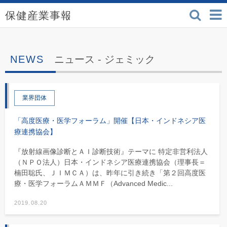
検索
保健産業事報 - 医療機
ニュース -
ジェミック
業界団体
「高度医療・医学フォーラム」開催【日本・インドネシア医
療連携協会】
『放射線画像診断とＡＩ診断技術』テーマに 特定非営利法人
（ＮＰＯ法人）日本・インドネシア医療連携協会（理事長＝
楠田聡氏、ＪＩＭＣＡ）は、昨年に引き続き「第２回高度医
療・医学フォーラムＡＭＭＦ（Advanced Medic...
2019.08.20