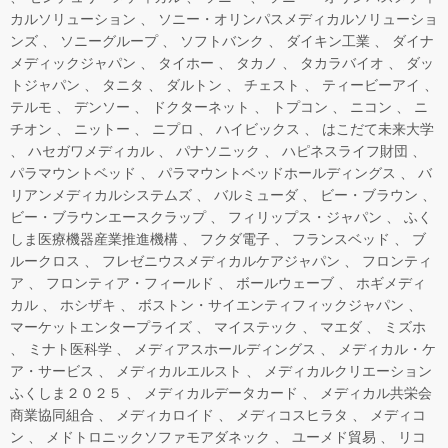
カルソリューション
ソニー・オリンパスメディカルソリューショ
ンズ
ソニーグループ
ソフトバンク
ダイキン工業
ダイナ
メディックジャパン
タイホー
タカノ
タカラバイオ
ダッ
トジャパン
タニタ
ダルトン
チェスト
ティービーアイ
テルモ
デンソー
ドクターネット
トプコン
ニコン
ニ
チオン
ニットー
ニプロ
ハイビックス
はこだて未来大学
ハセガワメディカル
パナソニック
ハピネスライフ財団
パラマウントベッド
パラマウントベッドホールディングス
バ
リアンメディカルシステムズ
バルミューダ
ビー・ブラウン
ビー・ブラウンエースクラップ
フィリップス・ジャパン
ふく
しま医療機器産業推進機構
フクダ電子
フランスベッド
ブ
ルークロス
フレゼニウスメディカルケアジャパン
フロンティ
ア
フロンティア・フィールド
ボールウェーブ
ホギメディ
カル
ホシザキ
ボストン・サイエンティフィックジャパン
マーケットエンタープライズ
マイステック
マエダ
ミズホ
ミナト医科学
メディアスホールディングス
メディカル・ケ
ア・サービス
メディカルエルスト
メディカルクリエーション
ふくしま２０２５
メディカルデータカード
メディカル共栄会
商業協同組合
メディカロイド
メディコスヒラタ
メディコ
ン
メドトロニックソファモアダネック
ユーメド貿易
リコ