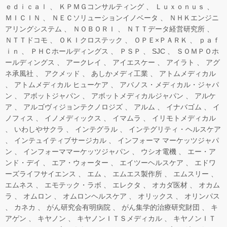
ｅｄｉｃａｌ
ＫＰＭＧコンサルティング
Ｌｕｘｏｎｕｓ
ＭＩＣＩＮ
ＮＥＣソリューションイノベータ
ＮＨＫエンジニ
アリングシステム
ＮＯＢＯＲＩ
ＮＴＴデータ経営研究所
ＮＴＴドコモ
ＯＫＩクロステック
ＯＰＥ×ＰＡＲＫ
ｐａｆ
ｉｎ
ＰＨＣホールディングス
ＰＳＰ
SJC
ＳＯＭＰＯホ
ールディングス
アークレイ
アイエスケー
アイラト
アグ
ネ承風社
アクメッド
あしかメディ工業
アトムメディカル
アトムメディカル ヒューケア
アバノス・メディカル・ジャパ
ン
アボットジャパン
アボットメディカルジャパン
アルケ
ア
アルゴヴィジョンテクノロジズ
アルム
イナバゴム
イ
ノフィス
イノメディックス
イマムラ
イリモトメディカル
いわしやサクラ
インテグラル
インテグリティ・ヘルスケア
インテュイティブサージカル
インフォーマ マーケッツジャパ
ン
インフォーママーケッツジャパン
ウシオ電機
エー・ア
ンド・デイ
エア・ウォーター
エイツーヘルスケア
エドワ
ーズライフサイエンス
エム
エムエス製作所
エムスリー
エムネス
エモテック・ラボ
エレクタ
オカダ医材
オカム
ラ
オムロン
オムロンヘルスケア
オリックス
オリンパス
カネカ
がん研究会有明病院
がん集学的治療研究財団
キ
アゲン
キヤノン
キヤノンＩＴＳメディカル
キヤノンＩＴ