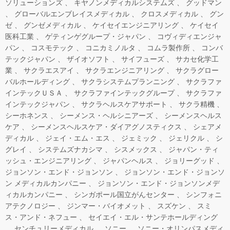
ソリューションズ
キヤノンメディカルシステムズ
グッドマン
グローバルエンブレイスメディカル
クロスメディカル
グン
ゼ
グンゼメディカル
ケイセイエンジニアリング
ケイセイ
医科工業
ゲティンゲグループ・ジャパン
コヴィディエンジャ
パン
コスモテック
コニカミノルタ
コムラ製作所
コンバ
テックジャパン
ザイオソフト
サイフューズ
サカセ化学工
業
サクラエスアイ
サクラエンジニアリング
サクラグロー
バルホールディング
サクラシステムプランニング
サクラファ
インテックＵＳＡ
サクラファインテックグループ
サクラファ
インテックジャパン
サクラヘルスケアサポート
サクラ精機
シーホネンス
シーメンス・ヘルシニアーズ
シーメンスヘルス
ケア
シーメンスヘルスケア・ダイアグノスティクス
シェアメ
ディカル
ジェイ・エム・エス
ジェミック
ジェリクル
シ
グレイ
システムズナカシマ
シスメックス
ジャパン・ティ
ッシュ・エンジニアリング
ジャパンヘルス
ジョリーグッド
ジョンソン・エンド・ジョンソン
ジョンソン・エンド・ジョンソ
ン メディカルカンパニー
ジョンソン・エンド・ジョンソンメデ
ィカルカンパニー
シンガポール国立がんセンター
シンフォニ
アテクノロジー
ジンマー・バイオメット
スズケン
スミ
ス・アンド・ネフュー
セイエイ・エル・サンテホールディング
センチュリーメディカル
ソニー
ソニー・オリンパスメディ