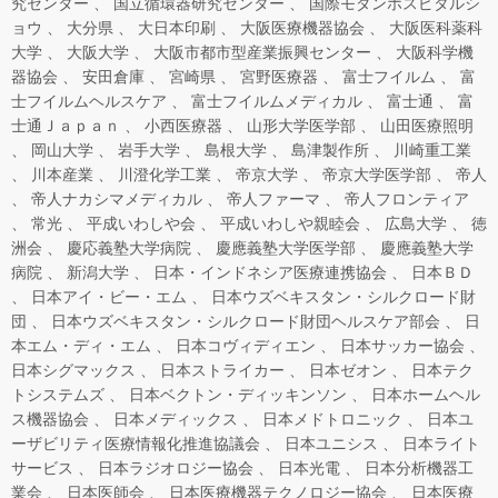
究センター
国立循環器研究センター
国際モダンホスピタルシ
ョウ
大分県
大日本印刷
大阪医療機器協会
大阪医科薬科
大学
大阪大学
大阪市都市型産業振興センター
大阪科学機
器協会
安田倉庫
宮崎県
宮野医療器
富士フイルム
富
士フイルムヘルスケア
富士フイルムメディカル
富士通
富
士通Ｊａｐａｎ
小西医療器
山形大学医学部
山田医療照明
岡山大学
岩手大学
島根大学
島津製作所
川崎重工業
川本産業
川澄化学工業
帝京大学
帝京大学医学部
帝人
帝人ナカシマメディカル
帝人ファーマ
帝人フロンティア
常光
平成いわしや会
平成いわしや親睦会
広島大学
徳
洲会
慶応義塾大学病院
慶應義塾大学医学部
慶應義塾大学
病院
新潟大学
日本・インドネシア医療連携協会
日本ＢＤ
日本アイ・ビー・エム
日本ウズベキスタン・シルクロード財
団
日本ウズベキスタン・シルクロード財団ヘルスケア部会
日
本エム・ディ・エム
日本コヴィディエン
日本サッカー協会
日本シグマックス
日本ストライカー
日本ゼオン
日本テク
トシステムズ
日本ベクトン・ディッキンソン
日本ホームヘル
ス機器協会
日本メディックス
日本メドトロニック
日本ユ
ーザビリティ医療情報化推進協議会
日本ユニシス
日本ライト
サービス
日本ラジオロジー協会
日本光電
日本分析機器工
業会
日本医師会
日本医療機器テクノロジー協会
日本医療