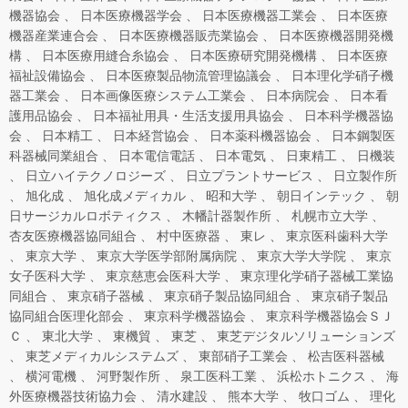
機器協会
日本医療機器学会
日本医療機器工業会
日本医療
機器産業連合会
日本医療機器販売業協会
日本医療機器開発機
構
日本医療用縫合糸協会
日本医療研究開発機構
日本医療
福祉設備協会
日本医療製品物流管理協議会
日本理化学硝子機
器工業会
日本画像医療システム工業会
日本病院会
日本看
護用品協会
日本福祉用具・生活支援用具協会
日本科学機器協
会
日本精工
日本経営協会
日本薬科機器協会
日本鋼製医
科器械同業組合
日本電信電話
日本電気
日東精工
日機装
日立ハイテクノロジーズ
日立プラントサービス
日立製作所
旭化成
旭化成メディカル
昭和大学
朝日インテック
朝
日サージカルロボティクス
木幡計器製作所
札幌市立大学
杏友医療機器協同組合
村中医療器
東レ
東京医科歯科大学
東京大学
東京大学医学部附属病院
東京大学大学院
東京
女子医科大学
東京慈恵会医科大学
東京理化学硝子器械工業協
同組合
東京硝子器械
東京硝子製品協同組合
東京硝子製品
協同組合医理化部会
東京科学機器協会
東京科学機器協会ＳＪ
Ｃ
東北大学
東機貿
東芝
東芝デジタルソリューションズ
東芝メディカルシステムズ
東部硝子工業会
松吉医科器械
横河電機
河野製作所
泉工医科工業
浜松ホトニクス
海
外医療機器技術協力会
清水建設
熊本大学
牧口ゴム
理化