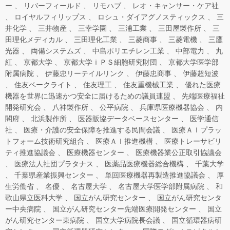
ー
リバーフィールド
リモハブ
レオ・キャンサー・ケア社
ロイヤルフィリップス
ロシュ・ダイアグノスティックス
三
井化学
三井物産
三幸学園
三浦工業
三田屋製作所
三
田理化メディカル
三田理化工業
三菱商事
三菱電機
三鷹
光器
両備システムズ
中島ポリエチレン工業
中部電力
丸
紅
京都大学
京都大学ｉＰＳ細胞研究財団
京都大学医学部
附属病院
伊藤忠リーテイルリンク
伊藤忠商事
伊藤超短波
住友ベークライト
住友理工
住友重機械工業
優れた医療
機器を世界に迅速かつ安全に届けるための議員連盟
先端医療福祉
開発研究会
八神製作所
公平病院
兵庫県医療機器協会
内
閣府
北浜製作所
医器販協データベースセンター
医学通信
社
医療・介護の安全保障を推進する民間会議
医療ＡＩプラッ
トフォーム技術研究組合
医療ＡＩ推進機構
医療トレーサビリ
ティ推進協議会
医療機器センター
医療機器業公正取引協議会
医療法人社団プラタナス
医薬品医療機器総合機構
千葉大学
千葉県産業振興センター
単回医療機器再製造推進協議会
厚
生労働省
名優
名古屋大学
名古屋大学医学部附属病院
和
歌山県立医科大学
国立がん研究センター
国立がん研究センタ
ー中央病院
国立がん研究センター先端医療開発センター
国立
がん研究センター東病院
国立大学病院長会議
国立循環器病研