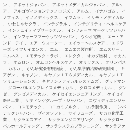
ン
アボットジャパン
アボットメディカルジャパン
アルケ
ア
アルゴヴィジョンテクノロジズ
アルム
イナバゴム
イ
ノフィス
イノメディックス
イマムラ
イリモトメディカル
いわしやサクラ
インテグラル
インテグリティ・ヘルスケア
インテュイティブサージカル
インフォーマ マーケッツジャパ
ン
インフォーママーケッツジャパン
ウシオ電機
エー・ア
ンド・デイ
エア・ウォーター
エイツーヘルスケア
エドワ
ーズライフサイエンス
エム
エムエス製作所
エムスリー
エムネス
エモテック・ラボ
エレクタ
オカダ医材
オカム
ラ
オムロン
オムロンヘルスケア
オリックス
オリンパス
カネカ
がん研究会有明病院
がん集学的治療研究財団
キ
アゲン
キヤノン
キヤノンＩＴＳメディカル
キヤノンＩＴ
ソリューションズ
キヤノンメディカルシステムズ
グッドマン
グローバルエンブレイスメディカル
クロスメディカル
グン
ゼ
グンゼメディカル
ケイセイエンジニアリング
ケイセイ
医科工業
ゲティンゲグループ・ジャパン
コヴィディエンジャ
パン
コスモテック
コニカミノルタ
コムラ製作所
コンバ
テックジャパン
ザイオソフト
サイフューズ
サカセ化学工
業
サクラエスアイ
サクラエンジニアリング
サクラグロー
バルホールディング
サクラシステムプランニング
サクラファ