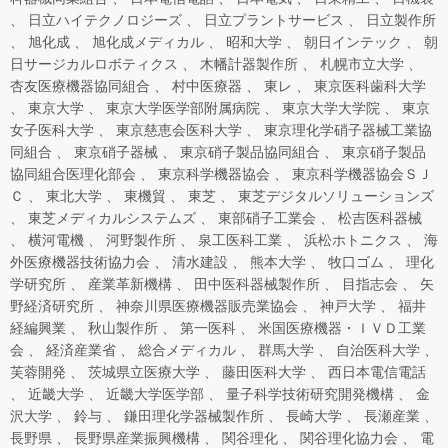
日立ハイテクノロジーズ
日立プラントサービス
日立製作所
旭化成
旭化成メディカル
昭和大学
朝日インテック
朝
日サージカルロボティクス
木幡計器製作所
札幌市立大学
杏友医療機器協同組合
村中医療器
東レ
東京医科歯科大学
東京大学
東京大学医学部附属病院
東京大学大学院
東京
女子医科大学
東京慈恵会医科大学
東京理化学硝子器械工業協
同組合
東京硝子器械
東京硝子製品協同組合
東京硝子製品
協同組合医理化部会
東京科学機器協会
東京科学機器協会ＳＪ
Ｃ
東北大学
東機貿
東芝
東芝デジタルソリューションズ
東芝メディカルシステムズ
東部硝子工業会
松吉医科器械
横河電機
河野製作所
泉工医科工業
浜松ホトニクス
海
外医療機器技術協力会
清水建設
熊本大学
牧口ゴム
理化
学研究所
産業革新機構
田中医科器械製作所
目指志会
矢
野経済研究所
神奈川県医療機器販売業協会
神戸大学
福井
経編興業
秋山製作所
第一医科
米国医療機器・ＩＶＤ工業
会
経済産業省
総合メディカル
群馬大学
自治医科大学
芙蓉開発
茨城県立医療大学
藤田医科大学
西日本電信電話
近畿大学
近畿大学医学部
量子科学技術研究開発機構
金
沢大学
鈴与
鎌田理化学器械製作所
長崎大学
長瀬産業
長野県
長野県産業振興機構
関谷理化
関谷理化協力会
電