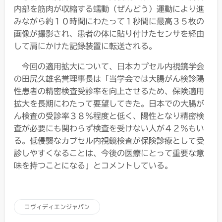
内部を筋肉が収縮する蠕動（ぜんどう）運動により進
みながら約１０時間にわたって１秒間に最高３５枚の
画像が撮影され、患者の体に貼り付けたセンサを経由
して肩にかけた記録装置に転送される。
今回の適用拡大について、日本カプセル内視鏡学会
の田尻久雄名誉理事長は「当学会では大腸がん検診陽
性患者の精密検査受診率を向上させるため、保険適用
拡大を長期にわたって要望してきた。日本での大腸が
ん検査の受診率３８％程度と低く、陽性となり精密検
査が必要にも関わらず検査を受けない人が４２％もい
る。低侵襲なカプセル内視鏡検査が保険診療として受
診しやすくなることは、今後の医療にとって重要な意
味を持つことになる」とコメントしている。
コヴィディエンジャパン