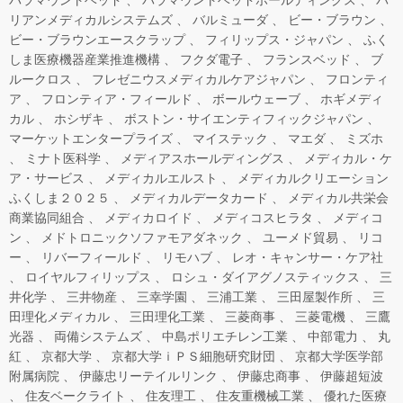
リアンメディカルシステムズ
バルミューダ
ビー・ブラウン
ビー・ブラウンエースクラップ
フィリップス・ジャパン
ふく
しま医療機器産業推進機構
フクダ電子
フランスベッド
ブ
ルークロス
フレゼニウスメディカルケアジャパン
フロンティ
ア
フロンティア・フィールド
ボールウェーブ
ホギメディ
カル
ホシザキ
ボストン・サイエンティフィックジャパン
マーケットエンタープライズ
マイステック
マエダ
ミズホ
ミナト医科学
メディアスホールディングス
メディカル・ケ
ア・サービス
メディカルエルスト
メディカルクリエーション
ふくしま２０２５
メディカルデータカード
メディカル共栄会
商業協同組合
メディカロイド
メディコスヒラタ
メディコ
ン
メドトロニックソファモアダネック
ユーメド貿易
リコ
ー
リバーフィールド
リモハブ
レオ・キャンサー・ケア社
ロイヤルフィリップス
ロシュ・ダイアグノスティックス
三
井化学
三井物産
三幸学園
三浦工業
三田屋製作所
三
田理化メディカル
三田理化工業
三菱商事
三菱電機
三鷹
光器
両備システムズ
中島ポリエチレン工業
中部電力
丸
紅
京都大学
京都大学ｉＰＳ細胞研究財団
京都大学医学部
附属病院
伊藤忠リーテイルリンク
伊藤忠商事
伊藤超短波
住友ベークライト
住友理工
住友重機械工業
優れた医療