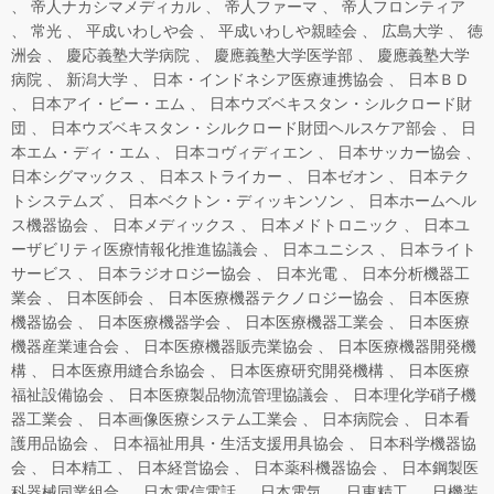
帝人ナカシマメディカル
帝人ファーマ
帝人フロンティア
常光
平成いわしや会
平成いわしや親睦会
広島大学
徳
洲会
慶応義塾大学病院
慶應義塾大学医学部
慶應義塾大学
病院
新潟大学
日本・インドネシア医療連携協会
日本ＢＤ
日本アイ・ビー・エム
日本ウズベキスタン・シルクロード財
団
日本ウズベキスタン・シルクロード財団ヘルスケア部会
日
本エム・ディ・エム
日本コヴィディエン
日本サッカー協会
日本シグマックス
日本ストライカー
日本ゼオン
日本テク
トシステムズ
日本ベクトン・ディッキンソン
日本ホームヘル
ス機器協会
日本メディックス
日本メドトロニック
日本ユ
ーザビリティ医療情報化推進協議会
日本ユニシス
日本ライト
サービス
日本ラジオロジー協会
日本光電
日本分析機器工
業会
日本医師会
日本医療機器テクノロジー協会
日本医療
機器協会
日本医療機器学会
日本医療機器工業会
日本医療
機器産業連合会
日本医療機器販売業協会
日本医療機器開発機
構
日本医療用縫合糸協会
日本医療研究開発機構
日本医療
福祉設備協会
日本医療製品物流管理協議会
日本理化学硝子機
器工業会
日本画像医療システム工業会
日本病院会
日本看
護用品協会
日本福祉用具・生活支援用具協会
日本科学機器協
会
日本精工
日本経営協会
日本薬科機器協会
日本鋼製医
科器械同業組合
日本電信電話
日本電気
日東精工
日機装