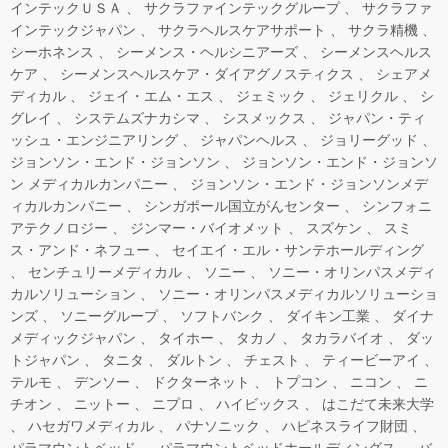
インテックＵＳＡ
サクラファインテックグループ
サクラファ
インテックジャパン
サクラヘルスケアサポート
サクラ精機
シーホネンス
シーメンス・ヘルシニアーズ
シーメンスヘルス
ケア
シーメンスヘルスケア・ダイアグノスティクス
シェアメ
ディカル
ジェイ・エム・エス
ジェミック
ジェリクル
シ
グレイ
システムズナカシマ
シスメックス
ジャパン・ティ
ッシュ・エンジニアリング
ジャパンヘルス
ジョリーグッド
ジョンソン・エンド・ジョンソン
ジョンソン・エンド・ジョンソ
ン メディカルカンパニー
ジョンソン・エンド・ジョンソンメデ
ィカルカンパニー
シンガポール国立がんセンター
シンフォニ
アテクノロジー
ジンマー・バイオメット
スズケン
スミ
ス・アンド・ネフュー
セイエイ・エル・サンテホールディング
センチュリーメディカル
ソニー
ソニー・オリンパスメディ
カルソリューション
ソニー・オリンパスメディカルソリューショ
ンズ
ソニーグループ
ソフトバンク
ダイキン工業
ダイナ
メディックジャパン
タイホー
タカノ
タカラバイオ
ダッ
トジャパン
タニタ
ダルトン
チェスト
ティービーアイ
テルモ
デンソー
ドクターネット
トプコン
ニコン
ニ
チオン
ニットー
ニプロ
ハイビックス
はこだて未来大学
ハセガワメディカル
パナソニック
ハピネスライフ財団
パラマウントベッド
パラマウントベッドホールディングス
バ