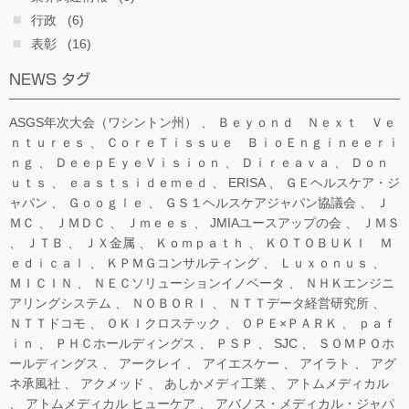
行政
(6)
表彰
(16)
NEWS タグ
ASGS年次大会（ワシントン州）
Ｂｅｙｏｎｄ Ｎｅｘｔ Ｖｅ
ｎｔｕｒｅｓ
ＣｏｒｅＴｉｓｓｕｅ ＢｉｏＥｎｇｉｎｅｅｒｉ
ｎｇ
ＤｅｅｐＥｙｅＶｉｓｉｏｎ
Ｄｉｒｅａｖａ
Ｄｏｎ
ｕｔｓ
ｅａｓｔｓｉｄｅｍｅｄ
ERISA
ＧＥヘルスケア・ジ
ャパン
Ｇｏｏｇｌｅ
ＧＳ１ヘルスケアジャパン協議会
Ｊ
ＭＣ
ＪＭＤＣ
Ｊｍｅｅｓ
JMIAユースアップの会
ＪＭＳ
ＪＴＢ
ＪＸ金属
Ｋｏｍｐａｔｈ
ＫＯＴＯＢＵＫＩ Ｍ
ｅｄｉｃａｌ
ＫＰＭＧコンサルティング
Ｌｕｘｏｎｕｓ
ＭＩＣＩＮ
ＮＥＣソリューションイノベータ
ＮＨＫエンジニ
アリングシステム
ＮＯＢＯＲＩ
ＮＴＴデータ経営研究所
ＮＴＴドコモ
ＯＫＩクロステック
ＯＰＥ×ＰＡＲＫ
ｐａｆ
ｉｎ
ＰＨＣホールディングス
ＰＳＰ
SJC
ＳＯＭＰＯホ
ールディングス
アークレイ
アイエスケー
アイラト
アグ
ネ承風社
アクメッド
あしかメディ工業
アトムメディカル
アトムメディカル ヒューケア
アバノス・メディカル・ジャパ