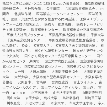
機器を世界に迅速かつ安全に届けるための議員連盟
先端医療福祉
開発研究会
八神製作所
公平病院
兵庫県医療機器協会
内
閣府
北浜製作所
医器販協データベースセンター
医学通信
社
医療・介護の安全保障を推進する民間会議
医療ＡＩプラッ
トフォーム技術研究組合
医療ＡＩ推進機構
医療トレーサビリ
ティ推進協議会
医療機器センター
医療機器業公正取引協議会
医療法人社団プラタナス
医薬品医療機器総合機構
千葉大学
千葉県産業振興センター
単回医療機器再製造推進協議会
厚
生労働省
名優
名古屋大学
名古屋大学医学部附属病院
和
歌山県立医科大学
国立がん研究センター
国立がん研究センタ
ー中央病院
国立がん研究センター先端医療開発センター
国立
がん研究センター東病院
国立大学病院長会議
国立循環器病研
究センター
国立循環器研究センター
国際モダンホスピタルシ
ョウ
大分県
大日本印刷
大阪医療機器協会
大阪医科薬科
大学
大阪大学
大阪市都市型産業振興センター
大阪科学機
器協会
安田倉庫
宮崎県
宮野医療器
富士フイルム
富
士フイルムヘルスケア
富士フイルムメディカル
富士通
富
士通Ｊａｐａｎ
小西医療器
山形大学医学部
山田医療照明
岡山大学
岩手大学
島根大学
島津製作所
川崎重工業
川本産業
川澄化学工業
帝京大学
帝京大学医学部
帝人