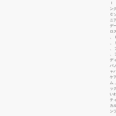
Ｉ
ン
Ｃ
ニ
デ
ロ
デ
バ
ャ
ケ
ム
ッ
い
テ
カ
ン