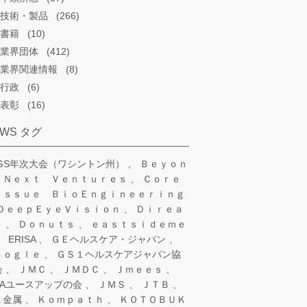
技術・製品
(266)
書籍
(10)
業界団体
(412)
業界関連情報
(8)
行政
(6)
表彰
(16)
EWS タグ
SGS年次大会（ワシントン州）
Ｂｅｙｏｎ
 Ｎｅｘｔ Ｖｅｎｔｕｒｅｓ
Ｃｏｒｅ
ｉｓｓｕｅ ＢｉｏＥｎｇｉｎｅｅｒｉｎｇ
ＤｅｅｐＥｙｅＶｉｓｉｏｎ
Ｄｉｒｅａ
ａ
Ｄｏｎｕｔｓ
ｅａｓｔｓｉｄｅｍｅ
ERISA
ＧＥヘルスケア・ジャパン
ｏｏｇｌｅ
ＧＳ１ヘルスケアジャパン協
会
ＪＭＣ
ＪＭＤＣ
Ｊｍｅｅｓ
IAユースアップの会
ＪＭＳ
ＪＴＢ
Ｘ金属
Ｋｏｍｐａｔｈ
ＫＯＴＯＢＵＫ