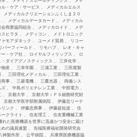
科学
メディアスホールディングス
メデ
カル・ケア・サービス
メディカルエルス
メディカルクリエーションふくしま２０
５
メディカルデータカード
メディカル
栄会商業協同組合
メディカロイド
メデ
コスヒラタ
メディコン
メドトロニック
ファモアダネック
ユーメド貿易
リコー
リバーフィールド
リモハブ
レオ・キャ
サー・ケア社
ロイヤルフィリップス
ロ
ュ・ダイアグノスティックス
三井化学
井物産
三幸学園
三浦工業
三田屋製
所
三田理化メディカル
三田理化工業
菱商事
三菱電機
三鷹光器
両備シス
ムズ
中島ポリエチレン工業
中部電力
紅
京都大学
京都大学ｉＰＳ細胞研究財
京都大学医学部附属病院
伊藤忠リーテ
ルリンク
伊藤忠商事
伊藤超短波
住
ベークライト
住友理工
住友重機械工業
優れた医療機器を世界に迅速かつ安全に届け
ための議員連盟
先端医療福祉開発研究会
八神製作所
公平病院
兵庫県医療機器協