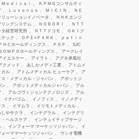
 Ｍｅｄｉｃａｌ
ＫＰＭＧコンサルティ
グ
Ｌｕｘｏｎｕｓ
ＭＩＣＩＮ
ＮＥ
ソリューションイノベータ
ＮＨＫエンジ
アリングシステム
ＮＯＢＯＲＩ
ＮＴＴ
ータ経営研究所
ＮＴＴドコモ
ＯＫＩク
ステック
ＯＰＥ×ＰＡＲＫ
ｐａｆｉｎ
ＰＨＣホールディングス
ＰＳＰ
SJC
ＳＯＭＰＯホールディングス
アークレイ
アイエスケー
アイラト
アグネ承風社
アクメッド
あしかメディ工業
アトムメ
ィカル
アトムメディカル ヒューケア
ア
ノス・メディカル・ジャパン
アボットジ
パン
アボットメディカルジャパン
アル
ア
アルゴヴィジョンテクノロジズ
アル
イナバゴム
イノフィス
イノメディ
クス
イマムラ
イリモトメディカル
わしやサクラ
インテグラル
インテグリ
ィ・ヘルスケア
インテュイティブサージ
ル
インフォーマ マーケッツジャパン
イ
フォーママーケッツジャパン
ウシオ電機