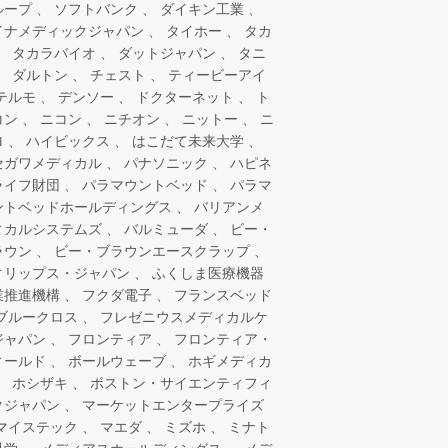
ループ
ソフトバンク
ダイキン工業
イナメディックジャパン
タイホー
タカ
タカラバイオ
ダットジャパン
タニ
ダルトン
チェスト
ティービーアイ
テルモ
デンソー
ドクターネット
ト
コン
ニコン
ニチオン
ニットー
ニ
ロ
ハイビックス
はこだて未来大学
セガワメディカル
パナソニック
ハピネ
ライフ財団
パラマウントベッド
パラマ
ントベッドホールディングス
バリアンメ
ィカルシステムズ
バルミューダ
ビー・
ラウン
ビー・ブラウンエースクラップ
ィリップス・ジャパン
ふくしま医療機器
業推進機構
フクダ電子
フランスベッド
ブルークロス
フレゼニウスメディカルケ
ジャパン
フロンティア
フロンティア・
ィールド
ボールウェーブ
ホギメディカ
ホシザキ
ボストン・サイエンティフィ
クジャパン
マーケットエンタープライズ
マイステック
マエダ
ミズホ
ミナト