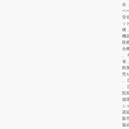
会
ベ
安
ッ
構
機
医
合
省
附
究
院
循
シ
器
阪
協