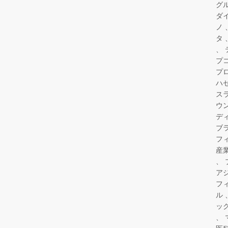
グ
ダ
ノ
タ
プ
プ
ハ
ス
ウ
デ
ブ
フ
産
ア
フ
ル
ッ