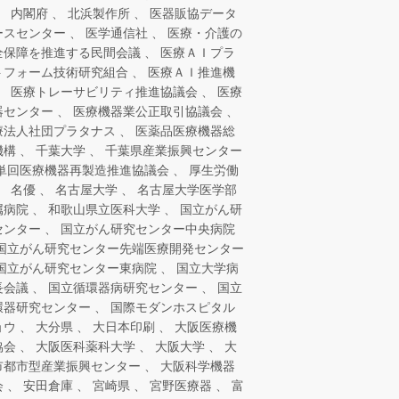
内閣府
北浜製作所
医器販協データ
ースセンター
医学通信社
医療・介護の
全保障を推進する民間会議
医療ＡＩプラ
トフォーム技術研究組合
医療ＡＩ推進機
医療トレーサビリティ推進協議会
医療
器センター
医療機器業公正取引協議会
療法人社団プラタナス
医薬品医療機器総
機構
千葉大学
千葉県産業振興センター
単回医療機器再製造推進協議会
厚生労働
名優
名古屋大学
名古屋大学医学部
属病院
和歌山県立医科大学
国立がん研
センター
国立がん研究センター中央病院
国立がん研究センター先端医療開発センター
国立がん研究センター東病院
国立大学病
長会議
国立循環器病研究センター
国立
環器研究センター
国際モダンホスピタル
ョウ
大分県
大日本印刷
大阪医療機
協会
大阪医科薬科大学
大阪大学
大
市都市型産業振興センター
大阪科学機器
会
安田倉庫
宮崎県
宮野医療器
富