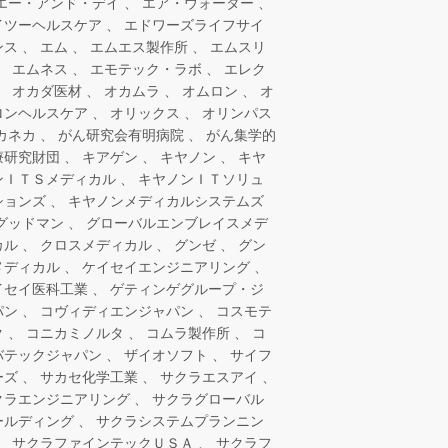
エー・アンド・デイ
エア・ウォーター
イツーヘルスケア
エドワーズライフサイ
ンス
エム
エムエス製作所
エムスリ
エムネス
エモテック・ラボ
エレク
オカダ医材
オカムラ
オムロン
オ
ロンヘルスケア
オリックス
オリンパス
カネカ
がん研究会有明病院
がん集学的
療研究財団
キアゲン
キヤノン
キヤ
ンＩＴＳメディカル
キヤノンＩＴソリュ
ションズ
キヤノンメディカルシステムズ
グッドマン
グローバルエンブレイスメデ
カル
クロスメディカル
グンゼ
グン
メディカル
ケイセイエンジニアリング
イセイ医科工業
ゲティンゲグループ・ジ
パン
コヴィディエンジャパン
コスモテ
ク
コニカミノルタ
コムラ製作所
コ
バテックジャパン
ザイオソフト
サイフ
ーズ
サカセ化学工業
サクラエスアイ
クラエンジニアリング
サクラグローバル
ールディング
サクラシステムプランニン
サクラファインテックＵＳＡ
サクラフ