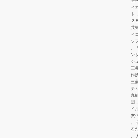
医
ィ
ト
２
共
ィ
ソ
ン
シ
三
作
三
テ
丸
団
イ
友
る