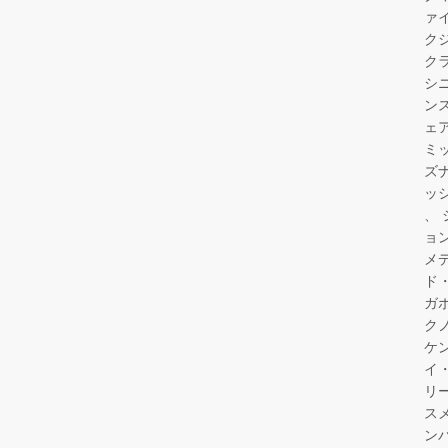
ァ
ク
ク
シ
ン
ェ
ミ
ズ
ッ
ョ
メ
ド
ガ
ク
ケ
イ
リ
ス
ン