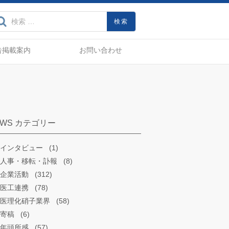
界動向、製品・技術をいちはや
検索:
告掲載案内
お問い合わせ
EWS カテゴリー
インタビュー
(1)
人事・移転・訃報
(8)
企業活動
(312)
医工連携
(78)
医理化硝子業界
(58)
寄稿
(6)
年頭所感
(57)