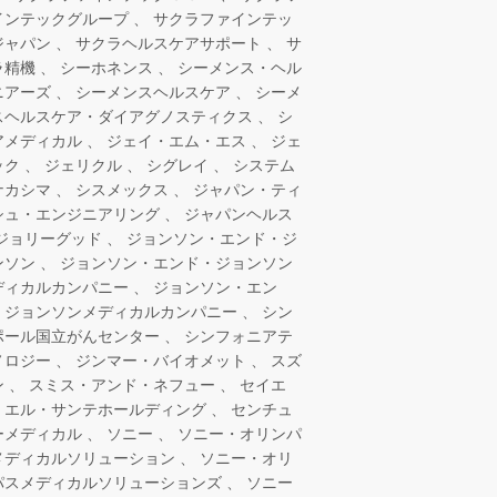
インテックグループ
サクラファインテッ
ジャパン
サクラヘルスケアサポート
サ
ラ精機
シーホネンス
シーメンス・ヘル
ニアーズ
シーメンスヘルスケア
シーメ
スヘルスケア・ダイアグノスティクス
シ
アメディカル
ジェイ・エム・エス
ジェ
ック
ジェリクル
シグレイ
システム
ナカシマ
シスメックス
ジャパン・ティ
シュ・エンジニアリング
ジャパンヘルス
ジョリーグッド
ジョンソン・エンド・ジ
ンソン
ジョンソン・エンド・ジョンソン
ディカルカンパニー
ジョンソン・エン
・ジョンソンメディカルカンパニー
シン
ポール国立がんセンター
シンフォニアテ
ノロジー
ジンマー・バイオメット
スズ
ン
スミス・アンド・ネフュー
セイエ
・エル・サンテホールディング
センチュ
ーメディカル
ソニー
ソニー・オリンパ
メディカルソリューション
ソニー・オリ
パスメディカルソリューションズ
ソニー