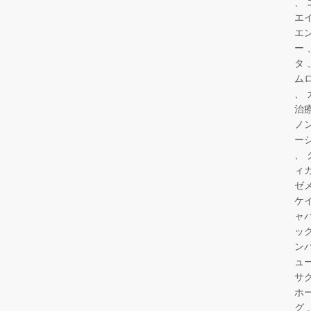
エ
エ
ー
タ
ム
治
ノ
ー
ィ
ゼ
ケ
ャ
ッ
ン
ュ
サ
ホ
グ