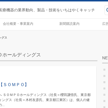
健産業事報 - 医療機器の業
医療機器の業界動向、製品・技術をいちはやくキャッチ
会社概要・事業案内
新聞購読案内
広
ングス
Ｏホールディングス
N
【ＳＯＭＰＯ】
へ ＳＯＭＰＯホールディングス（社長＝櫻田謙悟氏、東京都
ィングス（社長＝木村友彦氏、東京都江東区）は、個人の健
..