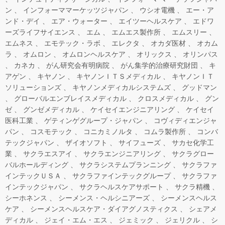
ン
インフォーママーケッツジャパン
ウシオ電機
エー・ア
ンド・デイ
エア・ウォーター
エイツーヘルスケア
エドワ
ーズライフサイエンス
エム
エムエス製作所
エムスリー
エムネス
エモテック・ラボ
エレクタ
オカダ医材
オカム
ラ
オムロン
オムロンヘルスケア
オリックス
オリンパス
カネカ
がん研究会有明病院
がん集学的治療研究財団
キ
アゲン
キヤノン
キヤノンＩＴＳメディカル
キヤノンＩＴ
ソリューションズ
キヤノンメディカルシステムズ
グッドマン
グローバルエンブレイスメディカル
クロスメディカル
グン
ゼ
グンゼメディカル
ケイセイエンジニアリング
ケイセイ
医科工業
ゲティンゲグループ・ジャパン
コヴィディエンジャ
パン
コスモテック
コニカミノルタ
コムラ製作所
コンバ
テックジャパン
ザイオソフト
サイフューズ
サカセ化学工
業
サクラエスアイ
サクラエンジニアリング
サクラグロー
バルホールディング
サクラシステムプランニング
サクラファ
インテックＵＳＡ
サクラファインテックグループ
サクラファ
インテックジャパン
サクラヘルスケアサポート
サクラ精機
シーホネンス
シーメンス・ヘルシニアーズ
シーメンスヘルス
ケア
シーメンスヘルスケア・ダイアグノスティクス
シェアメ
ディカル
ジェイ・エム・エス
ジェミック
ジェリクル
シ