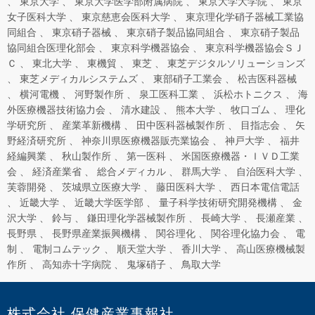
東京大学
東京大学医学部附属病院
東京大学大学院
東京
女子医科大学
東京慈恵会医科大学
東京理化学硝子器械工業協
同組合
東京硝子器械
東京硝子製品協同組合
東京硝子製品
協同組合医理化部会
東京科学機器協会
東京科学機器協会ＳＪ
Ｃ
東北大学
東機貿
東芝
東芝デジタルソリューションズ
東芝メディカルシステムズ
東部硝子工業会
松吉医科器械
横河電機
河野製作所
泉工医科工業
浜松ホトニクス
海
外医療機器技術協力会
清水建設
熊本大学
牧口ゴム
理化
学研究所
産業革新機構
田中医科器械製作所
目指志会
矢
野経済研究所
神奈川県医療機器販売業協会
神戸大学
福井
経編興業
秋山製作所
第一医科
米国医療機器・ＩＶＤ工業
会
経済産業省
総合メディカル
群馬大学
自治医科大学
芙蓉開発
茨城県立医療大学
藤田医科大学
西日本電信電話
近畿大学
近畿大学医学部
量子科学技術研究開発機構
金
沢大学
鈴与
鎌田理化学器械製作所
長崎大学
長瀬産業
長野県
長野県産業振興機構
関谷理化
関谷理化協力会
電
制
電制コムテック
順天堂大学
香川大学
高山医療機械製
作所
高知赤十字病院
鬼塚硝子
鳥取大学
株式会社 保健産業事報社