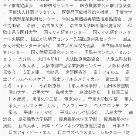
ティ推進協議会
医療機器センター
医療機器業公正取引協議会
医療法人社団プラタナス
医薬品医療機器総合機構
千葉大学
千葉県産業振興センター
単回医療機器再製造推進協議会
厚
生労働省
名優
名古屋大学
名古屋大学医学部附属病院
和
歌山県立医科大学
国立がん研究センター
国立がん研究センタ
ー中央病院
国立がん研究センター先端医療開発センター
国立
がん研究センター東病院
国立大学病院長会議
国立循環器病研
究センター
国立循環器研究センター
国際モダンホスピタルシ
ョウ
大分県
大日本印刷
大阪医療機器協会
大阪医科薬科
大学
大阪大学
大阪市都市型産業振興センター
大阪科学機
器協会
安田倉庫
宮崎県
宮野医療器
富士フイルム
富
士フイルムヘルスケア
富士フイルムメディカル
富士通
富
士通Ｊａｐａｎ
小西医療器
山形大学医学部
山田医療照明
岡山大学
岩手大学
島根大学
島津製作所
川崎重工業
川本産業
川澄化学工業
帝京大学
帝京大学医学部
帝人
帝人ナカシマメディカル
帝人ファーマ
帝人フロンティア
常光
平成いわしや会
平成いわしや親睦会
広島大学
徳
洲会
慶応義塾大学病院
慶應義塾大学医学部
慶應義塾大学
病院
新潟大学
日本・インドネシア医療連携協会
日本ＢＤ
日本アイ・ビー・エム
日本ウズベキスタン・シルクロード財