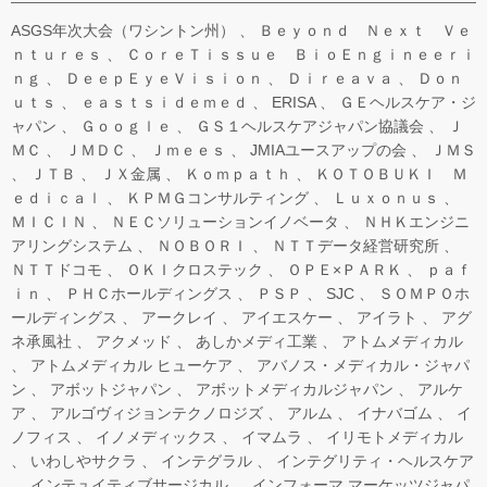
ASGS年次大会（ワシントン州）
Ｂｅｙｏｎｄ Ｎｅｘｔ Ｖｅ
ｎｔｕｒｅｓ
ＣｏｒｅＴｉｓｓｕｅ ＢｉｏＥｎｇｉｎｅｅｒｉ
ｎｇ
ＤｅｅｐＥｙｅＶｉｓｉｏｎ
Ｄｉｒｅａｖａ
Ｄｏｎ
ｕｔｓ
ｅａｓｔｓｉｄｅｍｅｄ
ERISA
ＧＥヘルスケア・ジ
ャパン
Ｇｏｏｇｌｅ
ＧＳ１ヘルスケアジャパン協議会
Ｊ
ＭＣ
ＪＭＤＣ
Ｊｍｅｅｓ
JMIAユースアップの会
ＪＭＳ
ＪＴＢ
ＪＸ金属
Ｋｏｍｐａｔｈ
ＫＯＴＯＢＵＫＩ Ｍ
ｅｄｉｃａｌ
ＫＰＭＧコンサルティング
Ｌｕｘｏｎｕｓ
ＭＩＣＩＮ
ＮＥＣソリューションイノベータ
ＮＨＫエンジニ
アリングシステム
ＮＯＢＯＲＩ
ＮＴＴデータ経営研究所
ＮＴＴドコモ
ＯＫＩクロステック
ＯＰＥ×ＰＡＲＫ
ｐａｆ
ｉｎ
ＰＨＣホールディングス
ＰＳＰ
SJC
ＳＯＭＰＯホ
ールディングス
アークレイ
アイエスケー
アイラト
アグ
ネ承風社
アクメッド
あしかメディ工業
アトムメディカル
アトムメディカル ヒューケア
アバノス・メディカル・ジャパ
ン
アボットジャパン
アボットメディカルジャパン
アルケ
ア
アルゴヴィジョンテクノロジズ
アルム
イナバゴム
イ
ノフィス
イノメディックス
イマムラ
イリモトメディカル
いわしやサクラ
インテグラル
インテグリティ・ヘルスケア
インテュイティブサージカル
インフォーマ マーケッツジャパ