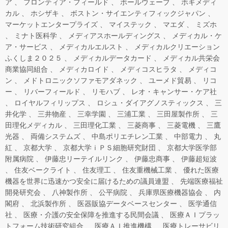
ア
フロンティア・フィールド
ボールウェーブ
ホギメディ
カル
ホシザキ
ボストン・サイエンティフィックジャパン
マーケットエンタープライズ
マイステック
マエダ
ミズホ
ミナト医科学
メディアスホールディングス
メディカル・ケ
ア・サービス
メディカルエルスト
メディカルクリエーション
ふくしま２０２５
メディカルデータカード
メディカル共栄会
商業協同組合
メディカロイド
メディコスヒラタ
メディコ
ン
メドトロニックソファモアダネック
ユーメド貿易
リコ
ー
リバーフィールド
リモハブ
レオ・キャンサー・ケア社
ロイヤルフィリップス
ロシュ・ダイアグノスティックス
三
井化学
三井物産
三幸学園
三浦工業
三田屋製作所
三
田理化メディカル
三田理化工業
三菱商事
三菱電機
三鷹
光器
両備システムズ
中島ポリエチレン工業
中部電力
丸
紅
京都大学
京都大学ｉＰＳ細胞研究財団
京都大学医学部
附属病院
伊藤忠リーテイルリンク
伊藤忠商事
伊藤超短波
住友ベークライト
住友理工
住友重機械工業
優れた医療
機器を世界に迅速かつ安全に届けるための議員連盟
先端医療福祉
開発研究会
八神製作所
公平病院
兵庫県医療機器協会
内
閣府
北浜製作所
医器販協データベースセンター
医学通信
社
医療・介護の安全保障を推進する民間会議
医療ＡＩプラッ
トフォーム技術研究組合
医療ＡＩ推進機構
医療トレーサビリ