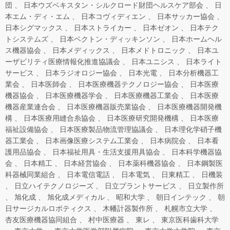
団
日本ウズベキスタン・シルクロード財団ヘルスケア部会
日
本エム・ディ・エム
日本コヴィディエン
日本サッカー協会
日本シグマックス
日本ストライカー
日本ゼオン
日本テク
トシステムズ
日本ベクトン・ディッキンソン
日本ホームヘル
ス機器協会
日本メディックス
日本メドトロニック
日本ユ
ーザビリティ医療情報化推進協議会
日本ユニシス
日本ライト
サービス
日本ラジオロジー協会
日本光電
日本分析機器工
業会
日本医師会
日本医療機器テクノロジー協会
日本医療
機器協会
日本医療機器学会
日本医療機器工業会
日本医療
機器産業連合会
日本医療機器販売業協会
日本医療機器開発機
構
日本医療用縫合糸協会
日本医療研究開発機構
日本医療
福祉設備協会
日本医療製品物流管理協議会
日本理化学硝子機
器工業会
日本画像医療システム工業会
日本病院会
日本看
護用品協会
日本福祉用具・生活支援用具協会
日本科学機器協
会
日本精工
日本経営協会
日本薬科機器協会
日本鋼製医
科器械同業組合
日本電信電話
日本電気
日東精工
日機装
日立ハイテクノロジーズ
日立プラントサービス
日立製作所
旭化成
旭化成メディカル
昭和大学
朝日インテック
朝
日サージカルロボティクス
木幡計器製作所
札幌市立大学
杏友医療機器協同組合
村中医療器
東レ
東京医科歯科大学