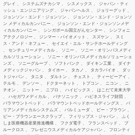
グレイ
システムズナカシマ
シスメックス
ジャパン・ティ
ッシュ・エンジニアリング
ジャパンヘルス
ジョリーグッド
ジョンソン・エンド・ジョンソン
ジョンソン・エンド・ジョンソ
ン メディカルカンパニー
ジョンソン・エンド・ジョンソンメデ
ィカルカンパニー
シンガポール国立がんセンター
シンフォニ
アテクノロジー
ジンマー・バイオメット
スズケン
スミ
ス・アンド・ネフュー
セイエイ・エル・サンテホールディング
センチュリーメディカル
ソニー
ソニー・オリンパスメディ
カルソリューション
ソニー・オリンパスメディカルソリューショ
ンズ
ソニーグループ
ソフトバンク
ダイキン工業
ダイナ
メディックジャパン
タイホー
タカノ
タカラバイオ
ダッ
トジャパン
タニタ
ダルトン
チェスト
ティービーアイ
テルモ
デンソー
ドクターネット
トプコン
ニコン
ニ
チオン
ニットー
ニプロ
ハイビックス
はこだて未来大学
ハセガワメディカル
パナソニック
ハピネスライフ財団
パラマウントベッド
パラマウントベッドホールディングス
バ
リアンメディカルシステムズ
バルミューダ
ビー・ブラウン
ビー・ブラウンエースクラップ
フィリップス・ジャパン
ふく
しま医療機器産業推進機構
フクダ電子
フランスベッド
ブ
ルークロス
フレゼニウスメディカルケアジャパン
フロンティ