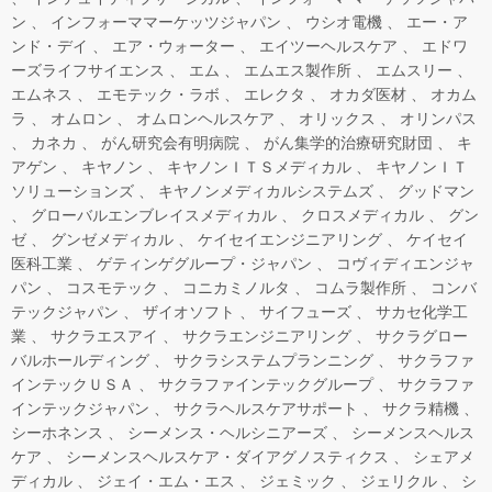
ン
インフォーママーケッツジャパン
ウシオ電機
エー・ア
ンド・デイ
エア・ウォーター
エイツーヘルスケア
エドワ
ーズライフサイエンス
エム
エムエス製作所
エムスリー
エムネス
エモテック・ラボ
エレクタ
オカダ医材
オカム
ラ
オムロン
オムロンヘルスケア
オリックス
オリンパス
カネカ
がん研究会有明病院
がん集学的治療研究財団
キ
アゲン
キヤノン
キヤノンＩＴＳメディカル
キヤノンＩＴ
ソリューションズ
キヤノンメディカルシステムズ
グッドマン
グローバルエンブレイスメディカル
クロスメディカル
グン
ゼ
グンゼメディカル
ケイセイエンジニアリング
ケイセイ
医科工業
ゲティンゲグループ・ジャパン
コヴィディエンジャ
パン
コスモテック
コニカミノルタ
コムラ製作所
コンバ
テックジャパン
ザイオソフト
サイフューズ
サカセ化学工
業
サクラエスアイ
サクラエンジニアリング
サクラグロー
バルホールディング
サクラシステムプランニング
サクラファ
インテックＵＳＡ
サクラファインテックグループ
サクラファ
インテックジャパン
サクラヘルスケアサポート
サクラ精機
シーホネンス
シーメンス・ヘルシニアーズ
シーメンスヘルス
ケア
シーメンスヘルスケア・ダイアグノスティクス
シェアメ
ディカル
ジェイ・エム・エス
ジェミック
ジェリクル
シ