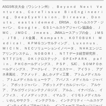
ASGS年次大会（ワシントン州）
Ｂｅｙｏｎｄ Ｎｅｘｔ Ｖｅ
ｎｔｕｒｅｓ
ＣｏｒｅＴｉｓｓｕｅ ＢｉｏＥｎｇｉｎｅｅｒｉ
ｎｇ
ＤｅｅｐＥｙｅＶｉｓｉｏｎ
Ｄｉｒｅａｖａ
Ｄｏｎ
ｕｔｓ
ｅａｓｔｓｉｄｅｍｅｄ
ERISA
ＧＥヘルスケア・ジ
ャパン
Ｇｏｏｇｌｅ
ＧＳ１ヘルスケアジャパン協議会
Ｊ
ＭＣ
ＪＭＤＣ
Ｊｍｅｅｓ
JMIAユースアップの会
ＪＭＳ
ＪＴＢ
ＪＸ金属
Ｋｏｍｐａｔｈ
ＫＯＴＯＢＵＫＩ Ｍ
ｅｄｉｃａｌ
ＫＰＭＧコンサルティング
Ｌｕｘｏｎｕｓ
ＭＩＣＩＮ
ＮＥＣソリューションイノベータ
ＮＨＫエンジニ
アリングシステム
ＮＯＢＯＲＩ
ＮＴＴデータ経営研究所
ＮＴＴドコモ
ＯＫＩクロステック
ＯＰＥ×ＰＡＲＫ
ｐａｆ
ｉｎ
ＰＨＣホールディングス
ＰＳＰ
SJC
ＳＯＭＰＯホ
ールディングス
アークレイ
アイエスケー
アイラト
アグ
ネ承風社
アクメッド
あしかメディ工業
アトムメディカル
アトムメディカル ヒューケア
アバノス・メディカル・ジャパ
ン
アボットジャパン
アボットメディカルジャパン
アルケ
ア
アルゴヴィジョンテクノロジズ
アルム
イナバゴム
イ
ノフィス
イノメディックス
イマムラ
イリモトメディカル
いわしやサクラ
インテグラル
インテグリティ・ヘルスケア
インテュイティブサージカル
インフォーマ マーケッツジャパ