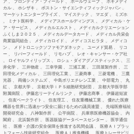
ア
フロンティア・フィールド
ボールウェーブ
ホギメディ
カル
ホシザキ
ボストン・サイエンティフィックジャパン
マーケットエンタープライズ
マイステック
マエダ
ミズホ
ミナト医科学
メディアスホールディングス
メディカル・ケ
ア・サービス
メディカルエルスト
メディカルクリエーション
ふくしま２０２５
メディカルデータカード
メディカル共栄会
商業協同組合
メディカロイド
メディコスヒラタ
メディコ
ン
メドトロニックソファモアダネック
ユーメド貿易
リコ
ー
リバーフィールド
リモハブ
レオ・キャンサー・ケア社
ロイヤルフィリップス
ロシュ・ダイアグノスティックス
三
井化学
三井物産
三幸学園
三浦工業
三田屋製作所
三
田理化メディカル
三田理化工業
三菱商事
三菱電機
三鷹
光器
両備システムズ
中島ポリエチレン工業
中部電力
丸
紅
京都大学
京都大学ｉＰＳ細胞研究財団
京都大学医学部
附属病院
伊藤忠リーテイルリンク
伊藤忠商事
伊藤超短波
住友ベークライト
住友理工
住友重機械工業
優れた医療
機器を世界に迅速かつ安全に届けるための議員連盟
先端医療福祉
開発研究会
八神製作所
公平病院
兵庫県医療機器協会
内
閣府
北浜製作所
医器販協データベースセンター
医学通信
社
医療・介護の安全保障を推進する民間会議
医療ＡＩプラッ
トフォーム技術研究組合
医療ＡＩ推進機構
医療トレーサビリ