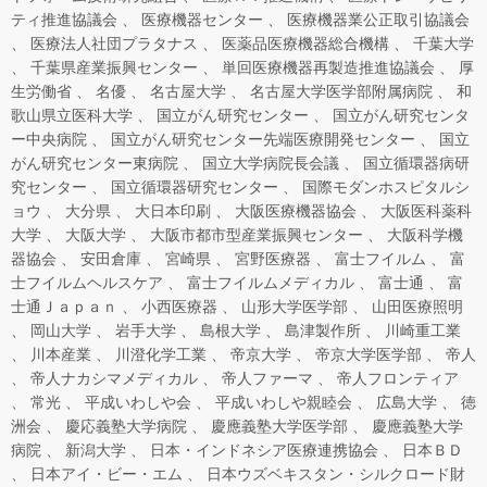
ティ推進協議会
医療機器センター
医療機器業公正取引協議会
医療法人社団プラタナス
医薬品医療機器総合機構
千葉大学
千葉県産業振興センター
単回医療機器再製造推進協議会
厚
生労働省
名優
名古屋大学
名古屋大学医学部附属病院
和
歌山県立医科大学
国立がん研究センター
国立がん研究センタ
ー中央病院
国立がん研究センター先端医療開発センター
国立
がん研究センター東病院
国立大学病院長会議
国立循環器病研
究センター
国立循環器研究センター
国際モダンホスピタルシ
ョウ
大分県
大日本印刷
大阪医療機器協会
大阪医科薬科
大学
大阪大学
大阪市都市型産業振興センター
大阪科学機
器協会
安田倉庫
宮崎県
宮野医療器
富士フイルム
富
士フイルムヘルスケア
富士フイルムメディカル
富士通
富
士通Ｊａｐａｎ
小西医療器
山形大学医学部
山田医療照明
岡山大学
岩手大学
島根大学
島津製作所
川崎重工業
川本産業
川澄化学工業
帝京大学
帝京大学医学部
帝人
帝人ナカシマメディカル
帝人ファーマ
帝人フロンティア
常光
平成いわしや会
平成いわしや親睦会
広島大学
徳
洲会
慶応義塾大学病院
慶應義塾大学医学部
慶應義塾大学
病院
新潟大学
日本・インドネシア医療連携協会
日本ＢＤ
日本アイ・ビー・エム
日本ウズベキスタン・シルクロード財