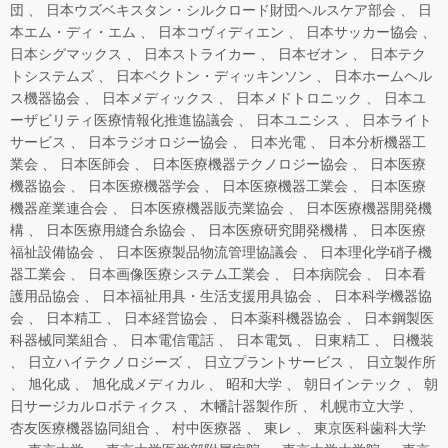
団
日本ウズベキスタン・シルクロード財団ヘルスケア部会
日
本エム・ディ・エム
日本コヴィディエン
日本サッカー協会
日本シグマックス
日本ストライカー
日本ゼオン
日本テク
トシステムズ
日本ベクトン・ディッキンソン
日本ホームヘル
ス機器協会
日本メディックス
日本メドトロニック
日本ユ
ーザビリティ医療情報化推進協議会
日本ユニシス
日本ライト
サービス
日本ラジオロジー協会
日本光電
日本分析機器工
業会
日本医師会
日本医療機器テクノロジー協会
日本医療
機器協会
日本医療機器学会
日本医療機器工業会
日本医療
機器産業連合会
日本医療機器販売業協会
日本医療機器開発機
構
日本医療用縫合糸協会
日本医療研究開発機構
日本医療
福祉設備協会
日本医療製品物流管理協議会
日本理化学硝子機
器工業会
日本画像医療システム工業会
日本病院会
日本看
護用品協会
日本福祉用具・生活支援用具協会
日本科学機器協
会
日本精工
日本経営協会
日本薬科機器協会
日本鋼製医
科器械同業組合
日本電信電話
日本電気
日東精工
日機装
日立ハイテクノロジーズ
日立プラントサービス
日立製作所
旭化成
旭化成メディカル
昭和大学
朝日インテック
朝
日サージカルロボティクス
木幡計器製作所
札幌市立大学
杏友医療機器協同組合
村中医療器
東レ
東京医科歯科大学