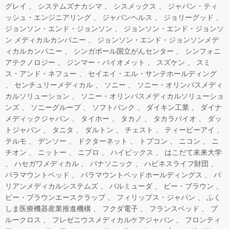
グレイ
システムズナカシマ
シスメックス
ジャパン・ティ
ッシュ・エンジニアリング
ジャパンヘルス
ジョリーグッド
ジョンソン・エンド・ジョンソン
ジョンソン・エンド・ジョンソ
ン メディカルカンパニー
ジョンソン・エンド・ジョンソンメデ
ィカルカンパニー
シンガポール国立がんセンター
シンフォニ
アテクノロジー
ジンマー・バイオメット
スズケン
スミ
ス・アンド・ネフュー
セイエイ・エル・サンテホールディング
センチュリーメディカル
ソニー
ソニー・オリンパスメディ
カルソリューション
ソニー・オリンパスメディカルソリューショ
ンズ
ソニーグループ
ソフトバンク
ダイキン工業
ダイナ
メディックジャパン
タイホー
タカノ
タカラバイオ
ダッ
トジャパン
タニタ
ダルトン
チェスト
ティービーアイ
テルモ
デンソー
ドクターネット
トプコン
ニコン
ニ
チオン
ニットー
ニプロ
ハイビックス
はこだて未来大学
ハセガワメディカル
パナソニック
ハピネスライフ財団
パラマウントベッド
パラマウントベッドホールディングス
バ
リアンメディカルシステムズ
バルミューダ
ビー・ブラウン
ビー・ブラウンエースクラップ
フィリップス・ジャパン
ふく
しま医療機器産業推進機構
フクダ電子
フランスベッド
ブ
ルークロス
フレゼニウスメディカルケアジャパン
フロンティ