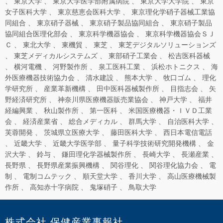
東京大学
東京大学医学部附属病院
東京大学大学院
東京
女子医科大学
東京慈恵会医科大学
東京理化学硝子器械工業協
同組合
東京硝子器械
東京硝子製品協同組合
東京硝子製品
協同組合医理化部会
東京科学機器協会
東京科学機器協会ＳＪ
Ｃ
東北大学
東機貿
東芝
東芝デジタルソリューションズ
東芝メディカルシステムズ
東部硝子工業会
松吉医科器械
横河電機
河野製作所
泉工医科工業
浜松ホトニクス
海
外医療機器技術協力会
清水建設
熊本大学
牧口ゴム
理化
学研究所
産業革新機構
田中医科器械製作所
目指志会
矢
野経済研究所
神奈川県医療機器販売業協会
神戸大学
福井
経編興業
秋山製作所
第一医科
米国医療機器・ＩＶＤ工業
会
経済産業省
総合メディカル
群馬大学
自治医科大学
芙蓉開発
茨城県立医療大学
藤田医科大学
西日本電信電話
近畿大学
近畿大学医学部
量子科学技術研究開発機構
金
沢大学
鈴与
鎌田理化学器械製作所
長崎大学
長瀬産業
長野県
長野県産業振興機構
関谷理化
関谷理化協力会
電
制
電制コムテック
順天堂大学
香川大学
高山医療機械製
作所
高知赤十字病院
鬼塚硝子
鳥取大学
株式会社 保健産業事報社