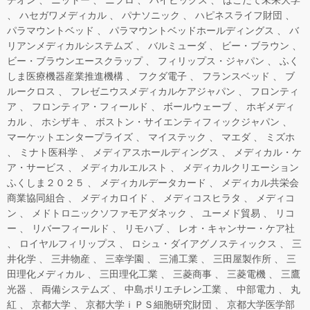
チオン
ニットー
ニプロ
ハイビックス
はこだて未来大学
ハセガワメディカル
パナソニック
ハピネスライフ財団
パラマウントベッド
パラマウントベッドホールディングス
バ
リアンメディカルシステムズ
バルミューダ
ビー・ブラウン
ビー・ブラウンエースクラップ
フィリップス・ジャパン
ふく
しま医療機器産業推進機構
フクダ電子
フランスベッド
ブ
ルークロス
フレゼニウスメディカルケアジャパン
フロンティ
ア
フロンティア・フィールド
ボールウェーブ
ホギメディ
カル
ホシザキ
ボストン・サイエンティフィックジャパン
マーケットエンタープライズ
マイステック
マエダ
ミズホ
ミナト医科学
メディアスホールディングス
メディカル・ケ
ア・サービス
メディカルエルスト
メディカルクリエーション
ふくしま２０２５
メディカルデータカード
メディカル共栄会
商業協同組合
メディカロイド
メディコスヒラタ
メディコ
ン
メドトロニックソファモアダネック
ユーメド貿易
リコ
ー
リバーフィールド
リモハブ
レオ・キャンサー・ケア社
ロイヤルフィリップス
ロシュ・ダイアグノスティックス
三
井化学
三井物産
三幸学園
三浦工業
三田屋製作所
三
田理化メディカル
三田理化工業
三菱商事
三菱電機
三鷹
光器
両備システムズ
中島ポリエチレン工業
中部電力
丸
紅
京都大学
京都大学ｉＰＳ細胞研究財団
京都大学医学部