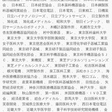
会
日本精工
日本経営協会
日本薬科機器協会
日本鋼製医
科器械同業組合
日本電信電話
日本電気
日東精工
日機装
日立ハイテクノロジーズ
日立プラントサービス
日立製作所
旭化成
旭化成メディカル
昭和大学
朝日インテック
朝
日サージカルロボティクス
木幡計器製作所
札幌市立大学
杏友医療機器協同組合
村中医療器
東レ
東京医科歯科大学
東京大学
東京大学医学部附属病院
東京大学大学院
東京
女子医科大学
東京慈恵会医科大学
東京理化学硝子器械工業協
同組合
東京硝子器械
東京硝子製品協同組合
東京硝子製品
協同組合医理化部会
東京科学機器協会
東京科学機器協会ＳＪ
Ｃ
東北大学
東機貿
東芝
東芝デジタルソリューションズ
東芝メディカルシステムズ
東部硝子工業会
松吉医科器械
横河電機
河野製作所
泉工医科工業
浜松ホトニクス
海
外医療機器技術協力会
清水建設
熊本大学
牧口ゴム
理化
学研究所
産業革新機構
田中医科器械製作所
目指志会
矢
野経済研究所
神奈川県医療機器販売業協会
神戸大学
福井
経編興業
秋山製作所
第一医科
米国医療機器・ＩＶＤ工業
会
経済産業省
総合メディカル
群馬大学
自治医科大学
芙蓉開発
茨城県立医療大学
藤田医科大学
西日本電信電話
近畿大学
近畿大学医学部
量子科学技術研究開発機構
金