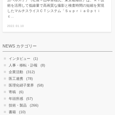
ムヘルスケア（社長＝山本章雄氏、東京都港区）は、ＡＩ技
術を活用して低線量で高画質な撮影と検査時間の短縮を実現
したマルチスライスＣＴシステム「ＳｕｐｒｉａＯｐｔｉ
ｃ...
2022.01.10
NEWS カテゴリー
インタビュー
(1)
人事・移転・訃報
(8)
企業活動
(312)
医工連携
(78)
医理化硝子業界
(58)
寄稿
(6)
年頭所感
(57)
技術・製品
(266)
書籍
(10)