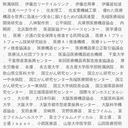
附属病院
伊藤忠リーテイルリンク
伊藤忠商事
伊藤超短波
住友ベークライト
住友理工
住友重機械工業
優れた医療
機器を世界に迅速かつ安全に届けるための議員連盟
先端医療福祉
開発研究会
八神製作所
公平病院
兵庫県医療機器協会
内
閣府
北浜製作所
医器販協データベースセンター
医学通信
社
医療・介護の安全保障を推進する民間会議
医療ＡＩプラッ
トフォーム技術研究組合
医療ＡＩ推進機構
医療トレーサビリ
ティ推進協議会
医療機器センター
医療機器業公正取引協議会
医療法人社団プラタナス
医薬品医療機器総合機構
千葉大学
千葉県産業振興センター
単回医療機器再製造推進協議会
厚
生労働省
名優
名古屋大学
名古屋大学医学部附属病院
和
歌山県立医科大学
国立がん研究センター
国立がん研究センタ
ー中央病院
国立がん研究センター先端医療開発センター
国立
がん研究センター東病院
国立大学病院長会議
国立循環器病研
究センター
国立循環器研究センター
国際モダンホスピタルシ
ョウ
大分県
大日本印刷
大阪医療機器協会
大阪医科薬科
大学
大阪大学
大阪市都市型産業振興センター
大阪科学機
器協会
安田倉庫
宮崎県
宮野医療器
富士フイルム
富
士フイルムヘルスケア
富士フイルムメディカル
富士通
富
士通Ｊａｐａｎ
小西医療器
山形大学医学部
山田医療照明