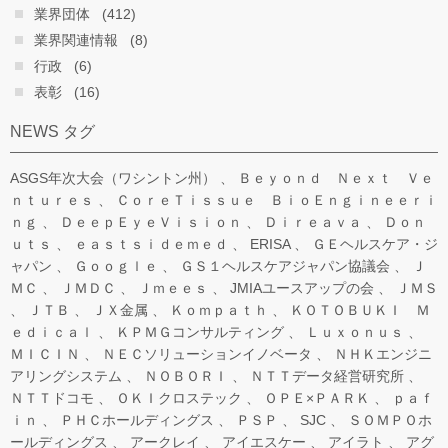
業界団体
(412)
業界関連情報
(8)
行政
(6)
表彰
(16)
NEWS タグ
ASGS年次大会（ワシントン州）
Ｂｅｙｏｎｄ Ｎｅｘｔ Ｖｅ
ｎｔｕｒｅｓ
ＣｏｒｅＴｉｓｓｕｅ ＢｉｏＥｎｇｉｎｅｅｒｉ
ｎｇ
ＤｅｅｐＥｙｅＶｉｓｉｏｎ
Ｄｉｒｅａｖａ
Ｄｏｎ
ｕｔｓ
ｅａｓｔｓｉｄｅｍｅｄ
ERISA
ＧＥヘルスケア・ジ
ャパン
Ｇｏｏｇｌｅ
ＧＳ１ヘルスケアジャパン協議会
Ｊ
ＭＣ
ＪＭＤＣ
Ｊｍｅｅｓ
JMIAユースアップの会
ＪＭＳ
ＪＴＢ
ＪＸ金属
Ｋｏｍｐａｔｈ
ＫＯＴＯＢＵＫＩ Ｍ
ｅｄｉｃａｌ
ＫＰＭＧコンサルティング
Ｌｕｘｏｎｕｓ
ＭＩＣＩＮ
ＮＥＣソリューションイノベータ
ＮＨＫエンジニ
アリングシステム
ＮＯＢＯＲＩ
ＮＴＴデータ経営研究所
ＮＴＴドコモ
ＯＫＩクロステック
ＯＰＥ×ＰＡＲＫ
ｐａｆ
ｉｎ
ＰＨＣホールディングス
ＰＳＰ
SJC
ＳＯＭＰＯホ
ールディングス
アークレイ
アイエスケー
アイラト
アグ