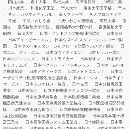
岡山大学
岩手大学
島根大学
島津製作所
川崎重工業
川本産業
川澄化学工業
帝京大学
帝京大学医学部
帝人
帝人ナカシマメディカル
帝人ファーマ
帝人フロンティア
常光
平成いわしや会
平成いわしや親睦会
広島大学
徳
洲会
慶応義塾大学病院
慶應義塾大学医学部
慶應義塾大学
病院
新潟大学
日本・インドネシア医療連携協会
日本ＢＤ
日本アイ・ビー・エム
日本ウズベキスタン・シルクロード財
団
日本ウズベキスタン・シルクロード財団ヘルスケア部会
日
本エム・ディ・エム
日本コヴィディエン
日本サッカー協会
日本シグマックス
日本ストライカー
日本ゼオン
日本テク
トシステムズ
日本ベクトン・ディッキンソン
日本ホームヘル
ス機器協会
日本メディックス
日本メドトロニック
日本ユ
ーザビリティ医療情報化推進協議会
日本ユニシス
日本ライト
サービス
日本ラジオロジー協会
日本光電
日本分析機器工
業会
日本医師会
日本医療機器テクノロジー協会
日本医療
機器協会
日本医療機器学会
日本医療機器工業会
日本医療
機器産業連合会
日本医療機器販売業協会
日本医療機器開発機
構
日本医療用縫合糸協会
日本医療研究開発機構
日本医療
福祉設備協会
日本医療製品物流管理協議会
日本理化学硝子機
器工業会
日本画像医療システム工業会
日本病院会
日本看
護用品協会
日本福祉用具・生活支援用具協会
日本科学機器協