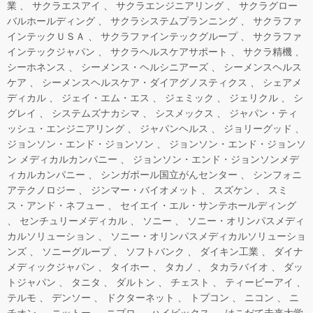
業
サクラエスアイ
サクラエンジニアリング
サクラグロー
バルホールディング
サクラシステムプランニング
サクラファ
インテックＵＳＡ
サクラファインテックグループ
サクラファ
インテックジャパン
サクラヘルスケアサポート
サクラ精機
シーホネンス
シーメンス・ヘルシニアーズ
シーメンスヘルス
ケア
シーメンスヘルスケア・ダイアグノスティクス
シェアメ
ディカル
ジェイ・エム・エス
ジェミック
ジェリクル
シ
グレイ
システムズナカシマ
シスメックス
ジャパン・ティ
ッシュ・エンジニアリング
ジャパンヘルス
ジョリーグッド
ジョンソン・エンド・ジョンソン
ジョンソン・エンド・ジョンソ
ン メディカルカンパニー
ジョンソン・エンド・ジョンソンメデ
ィカルカンパニー
シンガポール国立がんセンター
シンフォニ
アテクノロジー
ジンマー・バイオメット
スズケン
スミ
ス・アンド・ネフュー
セイエイ・エル・サンテホールディング
センチュリーメディカル
ソニー
ソニー・オリンパスメディ
カルソリューション
ソニー・オリンパスメディカルソリューショ
ンズ
ソニーグループ
ソフトバンク
ダイキン工業
ダイナ
メディックジャパン
タイホー
タカノ
タカラバイオ
ダッ
トジャパン
タニタ
ダルトン
チェスト
ティービーアイ
テルモ
デンソー
ドクターネット
トプコン
ニコン
ニ