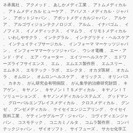
ネ承風社
アクメッド
あしかメディ工業
アトムメディカル
アトムメディカル ヒューケア
アバノス・メディカル・ジャパ
ン
アボットジャパン
アボットメディカルジャパン
アルケ
ア
アルゴヴィジョンテクノロジズ
アルム
イナバゴム
イ
ノフィス
イノメディックス
イマムラ
イリモトメディカル
いわしやサクラ
インテグラル
インテグリティ・ヘルスケア
インテュイティブサージカル
インフォーマ マーケッツジャパ
ン
インフォーママーケッツジャパン
ウシオ電機
エー・ア
ンド・デイ
エア・ウォーター
エイツーヘルスケア
エドワ
ーズライフサイエンス
エム
エムエス製作所
エムスリー
エムネス
エモテック・ラボ
エレクタ
オカダ医材
オカム
ラ
オムロン
オムロンヘルスケア
オリックス
オリンパス
カネカ
がん研究会有明病院
がん集学的治療研究財団
キ
アゲン
キヤノン
キヤノンＩＴＳメディカル
キヤノンＩＴ
ソリューションズ
キヤノンメディカルシステムズ
グッドマン
グローバルエンブレイスメディカル
クロスメディカル
グン
ゼ
グンゼメディカル
ケイセイエンジニアリング
ケイセイ
医科工業
ゲティンゲグループ・ジャパン
コヴィディエンジャ
パン
コスモテック
コニカミノルタ
コムラ製作所
コンバ
テックジャパン
ザイオソフト
サイフューズ
サカセ化学工