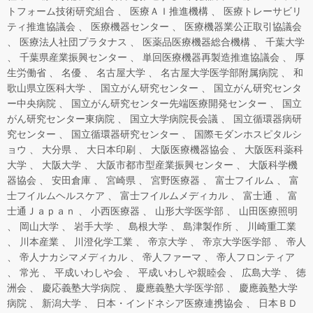
トフォーム技術研究組合
医療ＡＩ推進機構
医療トレーサビリ
ティ推進協議会
医療機器センター
医療機器業公正取引協議会
医療法人社団プラタナス
医薬品医療機器総合機構
千葉大学
千葉県産業振興センター
単回医療機器再製造推進協議会
厚
生労働省
名優
名古屋大学
名古屋大学医学部附属病院
和
歌山県立医科大学
国立がん研究センター
国立がん研究センタ
ー中央病院
国立がん研究センター先端医療開発センター
国立
がん研究センター東病院
国立大学病院長会議
国立循環器病研
究センター
国立循環器研究センター
国際モダンホスピタルシ
ョウ
大分県
大日本印刷
大阪医療機器協会
大阪医科薬科
大学
大阪大学
大阪市都市型産業振興センター
大阪科学機
器協会
安田倉庫
宮崎県
宮野医療器
富士フイルム
富
士フイルムヘルスケア
富士フイルムメディカル
富士通
富
士通Ｊａｐａｎ
小西医療器
山形大学医学部
山田医療照明
岡山大学
岩手大学
島根大学
島津製作所
川崎重工業
川本産業
川澄化学工業
帝京大学
帝京大学医学部
帝人
帝人ナカシマメディカル
帝人ファーマ
帝人フロンティア
常光
平成いわしや会
平成いわしや親睦会
広島大学
徳
洲会
慶応義塾大学病院
慶應義塾大学医学部
慶應義塾大学
病院
新潟大学
日本・インドネシア医療連携協会
日本ＢＤ