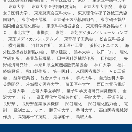
杏友医療機器協同組合
村中医療器
東レ
東京医科歯科大学
東京大学
東京大学医学部附属病院
東京大学大学院
東京
女子医科大学
東京慈恵会医科大学
東京理化学硝子器械工業協
同組合
東京硝子器械
東京硝子製品協同組合
東京硝子製品
協同組合医理化部会
東京科学機器協会
東京科学機器協会ＳＪ
Ｃ
東北大学
東機貿
東芝
東芝デジタルソリューションズ
東芝メディカルシステムズ
東部硝子工業会
松吉医科器械
横河電機
河野製作所
泉工医科工業
浜松ホトニクス
海
外医療機器技術協力会
清水建設
熊本大学
牧口ゴム
理化
学研究所
産業革新機構
田中医科器械製作所
目指志会
矢
野経済研究所
神奈川県医療機器販売業協会
神戸大学
福井
経編興業
秋山製作所
第一医科
米国医療機器・ＩＶＤ工業
会
経済産業省
総合メディカル
群馬大学
自治医科大学
芙蓉開発
茨城県立医療大学
藤田医科大学
西日本電信電話
近畿大学
近畿大学医学部
量子科学技術研究開発機構
金
沢大学
鈴与
鎌田理化学器械製作所
長崎大学
長瀬産業
長野県
長野県産業振興機構
関谷理化
関谷理化協力会
電
制
電制コムテック
順天堂大学
香川大学
高山医療機械製
作所
高知赤十字病院
鬼塚硝子
鳥取大学