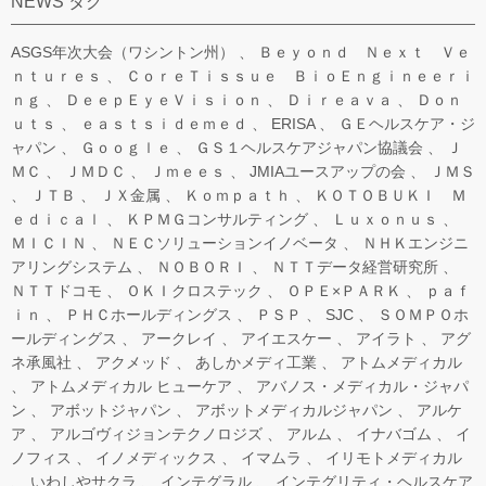
NEWS タグ
ASGS年次大会（ワシントン州）
Ｂｅｙｏｎｄ Ｎｅｘｔ Ｖｅ
ｎｔｕｒｅｓ
ＣｏｒｅＴｉｓｓｕｅ ＢｉｏＥｎｇｉｎｅｅｒｉ
ｎｇ
ＤｅｅｐＥｙｅＶｉｓｉｏｎ
Ｄｉｒｅａｖａ
Ｄｏｎ
ｕｔｓ
ｅａｓｔｓｉｄｅｍｅｄ
ERISA
ＧＥヘルスケア・ジ
ャパン
Ｇｏｏｇｌｅ
ＧＳ１ヘルスケアジャパン協議会
Ｊ
ＭＣ
ＪＭＤＣ
Ｊｍｅｅｓ
JMIAユースアップの会
ＪＭＳ
ＪＴＢ
ＪＸ金属
Ｋｏｍｐａｔｈ
ＫＯＴＯＢＵＫＩ Ｍ
ｅｄｉｃａｌ
ＫＰＭＧコンサルティング
Ｌｕｘｏｎｕｓ
ＭＩＣＩＮ
ＮＥＣソリューションイノベータ
ＮＨＫエンジニ
アリングシステム
ＮＯＢＯＲＩ
ＮＴＴデータ経営研究所
ＮＴＴドコモ
ＯＫＩクロステック
ＯＰＥ×ＰＡＲＫ
ｐａｆ
ｉｎ
ＰＨＣホールディングス
ＰＳＰ
SJC
ＳＯＭＰＯホ
ールディングス
アークレイ
アイエスケー
アイラト
アグ
ネ承風社
アクメッド
あしかメディ工業
アトムメディカル
アトムメディカル ヒューケア
アバノス・メディカル・ジャパ
ン
アボットジャパン
アボットメディカルジャパン
アルケ
ア
アルゴヴィジョンテクノロジズ
アルム
イナバゴム
イ
ノフィス
イノメディックス
イマムラ
イリモトメディカル
いわしやサクラ
インテグラル
インテグリティ・ヘルスケア