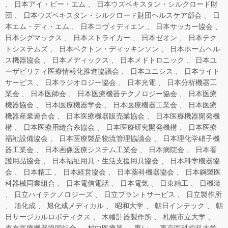
日本アイ・ビー・エム
日本ウズベキスタン・シルクロード財
団
日本ウズベキスタン・シルクロード財団ヘルスケア部会
日
本エム・ディ・エム
日本コヴィディエン
日本サッカー協会
日本シグマックス
日本ストライカー
日本ゼオン
日本テク
トシステムズ
日本ベクトン・ディッキンソン
日本ホームヘル
ス機器協会
日本メディックス
日本メドトロニック
日本ユ
ーザビリティ医療情報化推進協議会
日本ユニシス
日本ライト
サービス
日本ラジオロジー協会
日本光電
日本分析機器工
業会
日本医師会
日本医療機器テクノロジー協会
日本医療
機器協会
日本医療機器学会
日本医療機器工業会
日本医療
機器産業連合会
日本医療機器販売業協会
日本医療機器開発機
構
日本医療用縫合糸協会
日本医療研究開発機構
日本医療
福祉設備協会
日本医療製品物流管理協議会
日本理化学硝子機
器工業会
日本画像医療システム工業会
日本病院会
日本看
護用品協会
日本福祉用具・生活支援用具協会
日本科学機器協
会
日本精工
日本経営協会
日本薬科機器協会
日本鋼製医
科器械同業組合
日本電信電話
日本電気
日東精工
日機装
日立ハイテクノロジーズ
日立プラントサービス
日立製作所
旭化成
旭化成メディカル
昭和大学
朝日インテック
朝
日サージカルロボティクス
木幡計器製作所
札幌市立大学