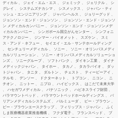
ディカル
ジェイ・エム・エス
ジェミック
ジェリクル
シ
グレイ
システムズナカシマ
シスメックス
ジャパン・ティ
ッシュ・エンジニアリング
ジャパンヘルス
ジョリーグッド
ジョンソン・エンド・ジョンソン
ジョンソン・エンド・ジョンソ
ン メディカルカンパニー
ジョンソン・エンド・ジョンソンメデ
ィカルカンパニー
シンガポール国立がんセンター
シンフォニ
アテクノロジー
ジンマー・バイオメット
スズケン
スミ
ス・アンド・ネフュー
セイエイ・エル・サンテホールディング
センチュリーメディカル
ソニー
ソニー・オリンパスメディ
カルソリューション
ソニー・オリンパスメディカルソリューショ
ンズ
ソニーグループ
ソフトバンク
ダイキン工業
ダイナ
メディックジャパン
タイホー
タカノ
タカラバイオ
ダッ
トジャパン
タニタ
ダルトン
チェスト
ティービーアイ
テルモ
デンソー
ドクターネット
トプコン
ニコン
ニ
チオン
ニットー
ニプロ
ハイビックス
はこだて未来大学
ハセガワメディカル
パナソニック
ハピネスライフ財団
パラマウントベッド
パラマウントベッドホールディングス
バ
リアンメディカルシステムズ
バルミューダ
ビー・ブラウン
ビー・ブラウンエースクラップ
フィリップス・ジャパン
ふく
しま医療機器産業推進機構
フクダ電子
フランスベッド
ブ