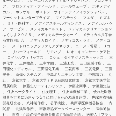
ルークロス
フレゼニウスメディカルケアジャパン
フロンティ
ア
フロンティア・フィールド
ボールウェーブ
ホギメディ
カル
ホシザキ
ボストン・サイエンティフィックジャパン
マーケットエンタープライズ
マイステック
マエダ
ミズホ
ミナト医科学
メディアスホールディングス
メディカル・ケ
ア・サービス
メディカルエルスト
メディカルクリエーション
ふくしま２０２５
メディカルデータカード
メディカル共栄会
商業協同組合
メディカロイド
メディコスヒラタ
メディコ
ン
メドトロニックソファモアダネック
ユーメド貿易
リコ
ー
リバーフィールド
リモハブ
レオ・キャンサー・ケア社
ロイヤルフィリップス
ロシュ・ダイアグノスティックス
三
井化学
三井物産
三幸学園
三浦工業
三田屋製作所
三
田理化メディカル
三田理化工業
三菱商事
三菱電機
三鷹
光器
両備システムズ
中島ポリエチレン工業
中部電力
丸
紅
京都大学
京都大学ｉＰＳ細胞研究財団
京都大学医学部
附属病院
伊藤忠リーテイルリンク
伊藤忠商事
伊藤超短波
住友ベークライト
住友理工
住友重機械工業
優れた医療
機器を世界に迅速かつ安全に届けるための議員連盟
先端医療福祉
開発研究会
八神製作所
公平病院
兵庫県医療機器協会
内
閣府
北浜製作所
医器販協データベースセンター
医学通信
社
医療・介護の安全保障を推進する民間会議
医療ＡＩプラッ