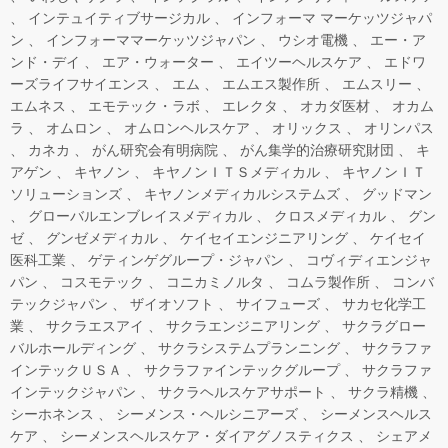
インテュイティブサージカル
インフォーマ マーケッツジャパ
ン
インフォーママーケッツジャパン
ウシオ電機
エー・ア
ンド・デイ
エア・ウォーター
エイツーヘルスケア
エドワ
ーズライフサイエンス
エム
エムエス製作所
エムスリー
エムネス
エモテック・ラボ
エレクタ
オカダ医材
オカム
ラ
オムロン
オムロンヘルスケア
オリックス
オリンパス
カネカ
がん研究会有明病院
がん集学的治療研究財団
キ
アゲン
キヤノン
キヤノンＩＴＳメディカル
キヤノンＩＴ
ソリューションズ
キヤノンメディカルシステムズ
グッドマン
グローバルエンブレイスメディカル
クロスメディカル
グン
ゼ
グンゼメディカル
ケイセイエンジニアリング
ケイセイ
医科工業
ゲティンゲグループ・ジャパン
コヴィディエンジャ
パン
コスモテック
コニカミノルタ
コムラ製作所
コンバ
テックジャパン
ザイオソフト
サイフューズ
サカセ化学工
業
サクラエスアイ
サクラエンジニアリング
サクラグロー
バルホールディング
サクラシステムプランニング
サクラファ
インテックＵＳＡ
サクラファインテックグループ
サクラファ
インテックジャパン
サクラヘルスケアサポート
サクラ精機
シーホネンス
シーメンス・ヘルシニアーズ
シーメンスヘルス
ケア
シーメンスヘルスケア・ダイアグノスティクス
シェアメ