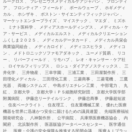
ルークロス
フレゼニウスメディカルケアジャパン
フロンティ
ア
フロンティア・フィールド
ボールウェーブ
ホギメディ
カル
ホシザキ
ボストン・サイエンティフィックジャパン
マーケットエンタープライズ
マイステック
マエダ
ミズホ
ミナト医科学
メディアスホールディングス
メディカル・ケ
ア・サービス
メディカルエルスト
メディカルクリエーション
ふくしま２０２５
メディカルデータカード
メディカル共栄会
商業協同組合
メディカロイド
メディコスヒラタ
メディコ
ン
メドトロニックソファモアダネック
ユーメド貿易
リコ
ー
リバーフィールド
リモハブ
レオ・キャンサー・ケア社
ロイヤルフィリップス
ロシュ・ダイアグノスティックス
三
井化学
三井物産
三幸学園
三浦工業
三田屋製作所
三
田理化メディカル
三田理化工業
三菱商事
三菱電機
三鷹
光器
両備システムズ
中島ポリエチレン工業
中部電力
丸
紅
京都大学
京都大学ｉＰＳ細胞研究財団
京都大学医学部
附属病院
伊藤忠リーテイルリンク
伊藤忠商事
伊藤超短波
住友ベークライト
住友理工
住友重機械工業
優れた医療
機器を世界に迅速かつ安全に届けるための議員連盟
先端医療福祉
開発研究会
八神製作所
公平病院
兵庫県医療機器協会
内
閣府
北浜製作所
医器販協データベースセンター
医学通信
社
医療・介護の安全保障を推進する民間会議
医療ＡＩプラッ