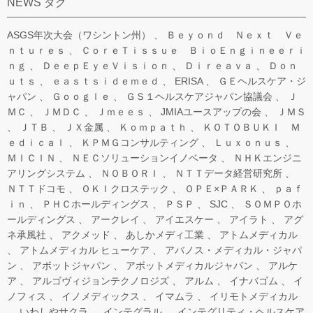
NEWS タグ
ASGS年次大会（ワシントン州）
Ｂｅｙｏｎｄ Ｎｅｘｔ Ｖｅ
ｎｔｕｒｅｓ
ＣｏｒｅＴｉｓｓｕｅ ＢｉｏＥｎｇｉｎｅｅｒｉ
ｎｇ
ＤｅｅｐＥｙｅＶｉｓｉｏｎ
Ｄｉｒｅａｖａ
Ｄｏｎ
ｕｔｓ
ｅａｓｔｓｉｄｅｍｅｄ
ERISA
ＧＥヘルスケア・ジ
ャパン
Ｇｏｏｇｌｅ
ＧＳ１ヘルスケアジャパン協議会
Ｊ
ＭＣ
ＪＭＤＣ
Ｊｍｅｅｓ
JMIAユースアップの会
ＪＭＳ
ＪＴＢ
ＪＸ金属
Ｋｏｍｐａｔｈ
ＫＯＴＯＢＵＫＩ Ｍ
ｅｄｉｃａｌ
ＫＰＭＧコンサルティング
Ｌｕｘｏｎｕｓ
ＭＩＣＩＮ
ＮＥＣソリューションイノベータ
ＮＨＫエンジニ
アリングシステム
ＮＯＢＯＲＩ
ＮＴＴデータ経営研究所
ＮＴＴドコモ
ＯＫＩクロステック
ＯＰＥ×ＰＡＲＫ
ｐａｆ
ｉｎ
ＰＨＣホールディングス
ＰＳＰ
SJC
ＳＯＭＰＯホ
ールディングス
アークレイ
アイエスケー
アイラト
アグ
ネ承風社
アクメッド
あしかメディ工業
アトムメディカル
アトムメディカル ヒューケア
アバノス・メディカル・ジャパ
ン
アボットジャパン
アボットメディカルジャパン
アルケ
ア
アルゴヴィジョンテクノロジズ
アルム
イナバゴム
イ
ノフィス
イノメディックス
イマムラ
イリモトメディカル
いわしやサクラ
インテグラル
インテグリティ・ヘルスケア