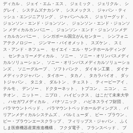
ディカル
ジェイ・エム・エス
ジェミック
ジェリクル
シ
グレイ
システムズナカシマ
シスメックス
ジャパン・ティ
ッシュ・エンジニアリング
ジャパンヘルス
ジョリーグッド
ジョンソン・エンド・ジョンソン
ジョンソン・エンド・ジョンソ
ン メディカルカンパニー
ジョンソン・エンド・ジョンソンメデ
ィカルカンパニー
シンガポール国立がんセンター
シンフォニ
アテクノロジー
ジンマー・バイオメット
スズケン
スミ
ス・アンド・ネフュー
セイエイ・エル・サンテホールディング
センチュリーメディカル
ソニー
ソニー・オリンパスメディ
カルソリューション
ソニー・オリンパスメディカルソリューショ
ンズ
ソニーグループ
ソフトバンク
ダイキン工業
ダイナ
メディックジャパン
タイホー
タカノ
タカラバイオ
ダッ
トジャパン
タニタ
ダルトン
チェスト
ティービーアイ
テルモ
デンソー
ドクターネット
トプコン
ニコン
ニ
チオン
ニットー
ニプロ
ハイビックス
はこだて未来大学
ハセガワメディカル
パナソニック
ハピネスライフ財団
パラマウントベッド
パラマウントベッドホールディングス
バ
リアンメディカルシステムズ
バルミューダ
ビー・ブラウン
ビー・ブラウンエースクラップ
フィリップス・ジャパン
ふく
しま医療機器産業推進機構
フクダ電子
フランスベッド
ブ