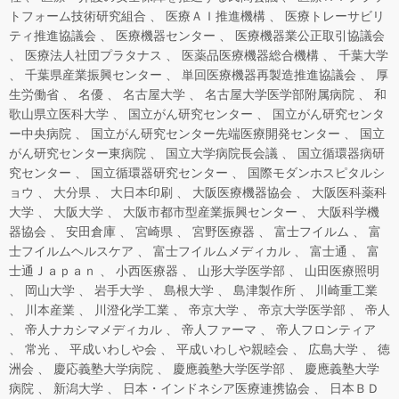
トフォーム技術研究組合
医療ＡＩ推進機構
医療トレーサビリ
ティ推進協議会
医療機器センター
医療機器業公正取引協議会
医療法人社団プラタナス
医薬品医療機器総合機構
千葉大学
千葉県産業振興センター
単回医療機器再製造推進協議会
厚
生労働省
名優
名古屋大学
名古屋大学医学部附属病院
和
歌山県立医科大学
国立がん研究センター
国立がん研究センタ
ー中央病院
国立がん研究センター先端医療開発センター
国立
がん研究センター東病院
国立大学病院長会議
国立循環器病研
究センター
国立循環器研究センター
国際モダンホスピタルシ
ョウ
大分県
大日本印刷
大阪医療機器協会
大阪医科薬科
大学
大阪大学
大阪市都市型産業振興センター
大阪科学機
器協会
安田倉庫
宮崎県
宮野医療器
富士フイルム
富
士フイルムヘルスケア
富士フイルムメディカル
富士通
富
士通Ｊａｐａｎ
小西医療器
山形大学医学部
山田医療照明
岡山大学
岩手大学
島根大学
島津製作所
川崎重工業
川本産業
川澄化学工業
帝京大学
帝京大学医学部
帝人
帝人ナカシマメディカル
帝人ファーマ
帝人フロンティア
常光
平成いわしや会
平成いわしや親睦会
広島大学
徳
洲会
慶応義塾大学病院
慶應義塾大学医学部
慶應義塾大学
病院
新潟大学
日本・インドネシア医療連携協会
日本ＢＤ