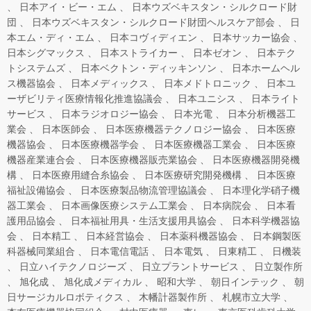
日本アイ・ビー・エム
日本ウズベキスタン・シルクロード財
団
日本ウズベキスタン・シルクロード財団ヘルスケア部会
日
本エム・ディ・エム
日本コヴィディエン
日本サッカー協会
日本シグマックス
日本ストライカー
日本ゼオン
日本テク
トシステムズ
日本ベクトン・ディッキンソン
日本ホームヘル
ス機器協会
日本メディックス
日本メドトロニック
日本ユ
ーザビリティ医療情報化推進協議会
日本ユニシス
日本ライト
サービス
日本ラジオロジー協会
日本光電
日本分析機器工
業会
日本医師会
日本医療機器テクノロジー協会
日本医療
機器協会
日本医療機器学会
日本医療機器工業会
日本医療
機器産業連合会
日本医療機器販売業協会
日本医療機器開発機
構
日本医療用縫合糸協会
日本医療研究開発機構
日本医療
福祉設備協会
日本医療製品物流管理協議会
日本理化学硝子機
器工業会
日本画像医療システム工業会
日本病院会
日本看
護用品協会
日本福祉用具・生活支援用具協会
日本科学機器協
会
日本精工
日本経営協会
日本薬科機器協会
日本鋼製医
科器械同業組合
日本電信電話
日本電気
日東精工
日機装
日立ハイテクノロジーズ
日立プラントサービス
日立製作所
旭化成
旭化成メディカル
昭和大学
朝日インテック
朝
日サージカルロボティクス
木幡計器製作所
札幌市立大学