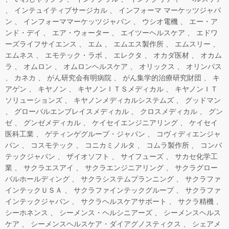
インテュイティブサージカル
インフォーマ マーケッツジャパ
ン
インフォーママーケッツジャパン
ウシオ電機
エー・ア
ンド・デイ
エア・ウォーター
エイツーヘルスケア
エドワ
ーズライフサイエンス
エム
エムエス製作所
エムスリー
エムネス
エモテック・ラボ
エレクタ
オカダ医材
オカム
ラ
オムロン
オムロンヘルスケア
オリックス
オリンパス
カネカ
がん研究会有明病院
がん集学的治療研究財団
キ
アゲン
キヤノン
キヤノンＩＴＳメディカル
キヤノンＩＴ
ソリューションズ
キヤノンメディカルシステムズ
グッドマン
グローバルエンブレイスメディカル
クロスメディカル
グン
ゼ
グンゼメディカル
ケイセイエンジニアリング
ケイセイ
医科工業
ゲティンゲグループ・ジャパン
コヴィディエンジャ
パン
コスモテック
コニカミノルタ
コムラ製作所
コンバ
テックジャパン
ザイオソフト
サイフューズ
サカセ化学工
業
サクラエスアイ
サクラエンジニアリング
サクラグロー
バルホールディング
サクラシステムプランニング
サクラファ
インテックＵＳＡ
サクラファインテックグループ
サクラファ
インテックジャパン
サクラヘルスケアサポート
サクラ精機
シーホネンス
シーメンス・ヘルシニアーズ
シーメンスヘルス
ケア
シーメンスヘルスケア・ダイアグノスティクス
シェアメ