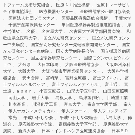
トフォーム技術研究組合
医療ＡＩ推進機構
医療トレーサビリ
ティ推進協議会
医療機器センター
医療機器業公正取引協議会
医療法人社団プラタナス
医薬品医療機器総合機構
千葉大学
千葉県産業振興センター
単回医療機器再製造推進協議会
厚
生労働省
名優
名古屋大学
名古屋大学医学部附属病院
和
歌山県立医科大学
国立がん研究センター
国立がん研究センタ
ー中央病院
国立がん研究センター先端医療開発センター
国立
がん研究センター東病院
国立大学病院長会議
国立循環器病研
究センター
国立循環器研究センター
国際モダンホスピタルシ
ョウ
大分県
大日本印刷
大阪医療機器協会
大阪医科薬科
大学
大阪大学
大阪市都市型産業振興センター
大阪科学機
器協会
安田倉庫
宮崎県
宮野医療器
富士フイルム
富
士フイルムヘルスケア
富士フイルムメディカル
富士通
富
士通Ｊａｐａｎ
小西医療器
山形大学医学部
山田医療照明
岡山大学
岩手大学
島根大学
島津製作所
川崎重工業
川本産業
川澄化学工業
帝京大学
帝京大学医学部
帝人
帝人ナカシマメディカル
帝人ファーマ
帝人フロンティア
常光
平成いわしや会
平成いわしや親睦会
広島大学
徳
洲会
慶応義塾大学病院
慶應義塾大学医学部
慶應義塾大学
病院
新潟大学
日本・インドネシア医療連携協会
日本ＢＤ