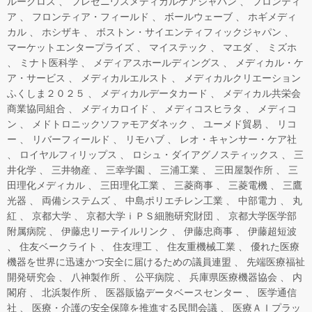
ルークロス
フレゼニウスメディカルケアジャパン
フロンティ
ア
フロンティア・フィールド
ボールウェーブ
ホギメディ
カル
ホシザキ
ボストン・サイエンティフィックジャパン
マーケットエンタープライズ
マイステック
マエダ
ミズホ
ミナト医科学
メディアスホールディングス
メディカル・ケ
ア・サービス
メディカルエルスト
メディカルクリエーション
ふくしま２０２５
メディカルデータカード
メディカル共栄会
商業協同組合
メディカロイド
メディコスヒラタ
メディコ
ン
メドトロニックソファモアダネック
ユーメド貿易
リコ
ー
リバーフィールド
リモハブ
レオ・キャンサー・ケア社
ロイヤルフィリップス
ロシュ・ダイアグノスティックス
三
井化学
三井物産
三幸学園
三浦工業
三田屋製作所
三
田理化メディカル
三田理化工業
三菱商事
三菱電機
三鷹
光器
両備システムズ
中島ポリエチレン工業
中部電力
丸
紅
京都大学
京都大学ｉＰＳ細胞研究財団
京都大学医学部
附属病院
伊藤忠リーテイルリンク
伊藤忠商事
伊藤超短波
住友ベークライト
住友理工
住友重機械工業
優れた医療
機器を世界に迅速かつ安全に届けるための議員連盟
先端医療福祉
開発研究会
八神製作所
公平病院
兵庫県医療機器協会
内
閣府
北浜製作所
医器販協データベースセンター
医学通信
社
医療・介護の安全保障を推進する民間会議
医療ＡＩプラッ