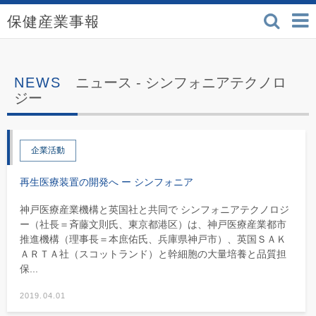
検索
保健産業事報 - 医療機
ニュース -
シンフォニアテクノロ
ジー
企業活動
再生医療装置の開発へ ー シンフォニア
神戸医療産業機構と英国社と共同で シンフォニアテクノロジ
ー（社長＝斉藤文則氏、東京都港区）は、神戸医療産業都市
推進機構（理事長＝本庶佑氏、兵庫県神戸市）、英国ＳＡＫ
ＡＲＴＡ社（スコットランド）と幹細胞の大量培養と品質担
保...
2019.04.01