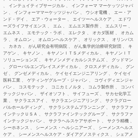
インテュイティブサージカル
インフォーマ マーケッツジャパ
ン
インフォーママーケッツジャパン
ウシオ電機
エー・ア
ンド・デイ
エア・ウォーター
エイツーヘルスケア
エドワ
ーズライフサイエンス
エム
エムエス製作所
エムスリー
エムネス
エモテック・ラボ
エレクタ
オカダ医材
オカム
ラ
オムロン
オムロンヘルスケア
オリックス
オリンパス
カネカ
がん研究会有明病院
がん集学的治療研究財団
キ
アゲン
キヤノン
キヤノンＩＴＳメディカル
キヤノンＩＴ
ソリューションズ
キヤノンメディカルシステムズ
グッドマン
グローバルエンブレイスメディカル
クロスメディカル
グン
ゼ
グンゼメディカル
ケイセイエンジニアリング
ケイセイ
医科工業
ゲティンゲグループ・ジャパン
コヴィディエンジャ
パン
コスモテック
コニカミノルタ
コムラ製作所
コンバ
テックジャパン
ザイオソフト
サイフューズ
サカセ化学工
業
サクラエスアイ
サクラエンジニアリング
サクラグロー
バルホールディング
サクラシステムプランニング
サクラファ
インテックＵＳＡ
サクラファインテックグループ
サクラファ
インテックジャパン
サクラヘルスケアサポート
サクラ精機
シーホネンス
シーメンス・ヘルシニアーズ
シーメンスヘルス
ケア
シーメンスヘルスケア・ダイアグノスティクス
シェアメ