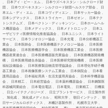
日本アイ・ビー・エム
日本ウズベキスタン・シルクロード財
団
日本ウズベキスタン・シルクロード財団ヘルスケア部会
日
本エム・ディ・エム
日本コヴィディエン
日本サッカー協会
日本シグマックス
日本ストライカー
日本ゼオン
日本テク
トシステムズ
日本ベクトン・ディッキンソン
日本ホームヘル
ス機器協会
日本メディックス
日本メドトロニック
日本ユ
ーザビリティ医療情報化推進協議会
日本ユニシス
日本ライト
サービス
日本ラジオロジー協会
日本光電
日本分析機器工
業会
日本医師会
日本医療機器テクノロジー協会
日本医療
機器協会
日本医療機器学会
日本医療機器工業会
日本医療
機器産業連合会
日本医療機器販売業協会
日本医療機器開発機
構
日本医療用縫合糸協会
日本医療研究開発機構
日本医療
福祉設備協会
日本医療製品物流管理協議会
日本理化学硝子機
器工業会
日本画像医療システム工業会
日本病院会
日本看
護用品協会
日本福祉用具・生活支援用具協会
日本科学機器協
会
日本精工
日本経営協会
日本薬科機器協会
日本鋼製医
科器械同業組合
日本電信電話
日本電気
日東精工
日機装
日立ハイテクノロジーズ
日立プラントサービス
日立製作所
旭化成
旭化成メディカル
昭和大学
朝日インテック
朝
日サージカルロボティクス
木幡計器製作所
札幌市立大学