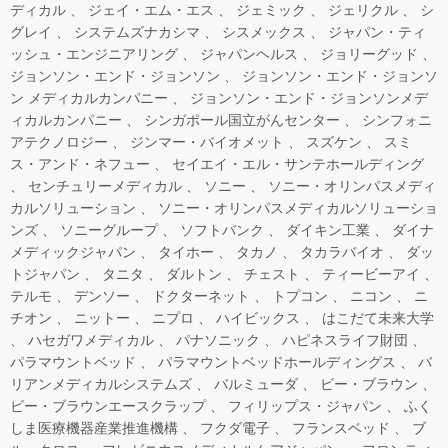
ディカル
ジェイ・エム・エス
ジェミック
ジェリクル
シ
グレイ
システムズナカシマ
シスメックス
ジャパン・ティ
ッシュ・エンジニアリング
ジャパンヘルス
ジョリーグッド
ジョンソン・エンド・ジョンソン
ジョンソン・エンド・ジョンソ
ン メディカルカンパニー
ジョンソン・エンド・ジョンソンメデ
ィカルカンパニー
シンガポール国立がんセンター
シンフォニ
アテクノロジー
ジンマー・バイオメット
スズケン
スミ
ス・アンド・ネフュー
セイエイ・エル・サンテホールディング
センチュリーメディカル
ソニー
ソニー・オリンパスメディ
カルソリューション
ソニー・オリンパスメディカルソリューショ
ンズ
ソニーグループ
ソフトバンク
ダイキン工業
ダイナ
メディックジャパン
タイホー
タカノ
タカラバイオ
ダッ
トジャパン
タニタ
ダルトン
チェスト
ティービーアイ
テルモ
デンソー
ドクターネット
トプコン
ニコン
ニ
チオン
ニットー
ニプロ
ハイビックス
はこだて未来大学
ハセガワメディカル
パナソニック
ハピネスライフ財団
パラマウントベッド
パラマウントベッドホールディングス
バ
リアンメディカルシステムズ
バルミューダ
ビー・ブラウン
ビー・ブラウンエースクラップ
フィリップス・ジャパン
ふく
しま医療機器産業推進機構
フクダ電子
フランスベッド
ブ