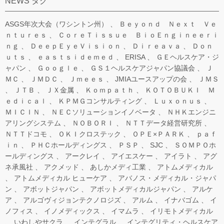
NEWS タグ
ASGS年次大会（ワシントン州）
Ｂｅｙｏｎｄ Ｎｅｘｔ Ｖｅ
ｎｔｕｒｅｓ
ＣｏｒｅＴｉｓｓｕｅ ＢｉｏＥｎｇｉｎｅｅｒｉ
ｎｇ
ＤｅｅｐＥｙｅＶｉｓｉｏｎ
Ｄｉｒｅａｖａ
Ｄｏｎ
ｕｔｓ
ｅａｓｔｓｉｄｅｍｅｄ
ERISA
ＧＥヘルスケア・ジ
ャパン
Ｇｏｏｇｌｅ
ＧＳ１ヘルスケアジャパン協議会
Ｊ
ＭＣ
ＪＭＤＣ
Ｊｍｅｅｓ
JMIAユースアップの会
ＪＭＳ
ＪＴＢ
ＪＸ金属
Ｋｏｍｐａｔｈ
ＫＯＴＯＢＵＫＩ Ｍ
ｅｄｉｃａｌ
ＫＰＭＧコンサルティング
Ｌｕｘｏｎｕｓ
ＭＩＣＩＮ
ＮＥＣソリューションイノベータ
ＮＨＫエンジニ
アリングシステム
ＮＯＢＯＲＩ
ＮＴＴデータ経営研究所
ＮＴＴドコモ
ＯＫＩクロステック
ＯＰＥ×ＰＡＲＫ
ｐａｆ
ｉｎ
ＰＨＣホールディングス
ＰＳＰ
SJC
ＳＯＭＰＯホ
ールディングス
アークレイ
アイエスケー
アイラト
アグ
ネ承風社
アクメッド
あしかメディ工業
アトムメディカル
アトムメディカル ヒューケア
アバノス・メディカル・ジャパ
ン
アボットジャパン
アボットメディカルジャパン
アルケ
ア
アルゴヴィジョンテクノロジズ
アルム
イナバゴム
イ
ノフィス
イノメディックス
イマムラ
イリモトメディカル
いわしやサクラ
インテグラル
インテグリティ・ヘルスケア