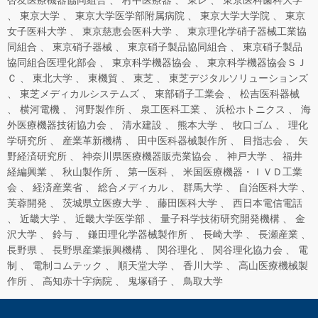
杏友医療機器協同組合
村中医療器
東レ
東京医科歯科大学
東京大学
東京大学医学部附属病院
東京大学大学院
東京
女子医科大学
東京慈恵会医科大学
東京理化学硝子器械工業協
同組合
東京硝子器械
東京硝子製品協同組合
東京硝子製品
協同組合医理化部会
東京科学機器協会
東京科学機器協会ＳＪ
Ｃ
東北大学
東機貿
東芝
東芝デジタルソリューションズ
東芝メディカルシステムズ
東部硝子工業会
松吉医科器械
横河電機
河野製作所
泉工医科工業
浜松ホトニクス
海
外医療機器技術協力会
清水建設
熊本大学
牧口ゴム
理化
学研究所
産業革新機構
田中医科器械製作所
目指志会
矢
野経済研究所
神奈川県医療機器販売業協会
神戸大学
福井
経編興業
秋山製作所
第一医科
米国医療機器・ＩＶＤ工業
会
経済産業省
総合メディカル
群馬大学
自治医科大学
芙蓉開発
茨城県立医療大学
藤田医科大学
西日本電信電話
近畿大学
近畿大学医学部
量子科学技術研究開発機構
金
沢大学
鈴与
鎌田理化学器械製作所
長崎大学
長瀬産業
長野県
長野県産業振興機構
関谷理化
関谷理化協力会
電
制
電制コムテック
順天堂大学
香川大学
高山医療機械製
作所
高知赤十字病院
鬼塚硝子
鳥取大学