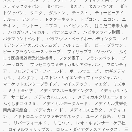
メディックジャパン
タイホー
タカノ
タカラバイオ
ダッ
トジャパン
タニタ
ダルトン
チェスト
ティービーアイ
テルモ
デンソー
ドクターネット
トプコン
ニコン
ニ
チオン
ニットー
ニプロ
ハイビックス
はこだて未来大学
ハセガワメディカル
パナソニック
ハピネスライフ財団
パラマウントベッド
パラマウントベッドホールディングス
バ
リアンメディカルシステムズ
バルミューダ
ビー・ブラウン
ビー・ブラウンエースクラップ
フィリップス・ジャパン
ふく
しま医療機器産業推進機構
フクダ電子
フランスベッド
ブ
ルークロス
フレゼニウスメディカルケアジャパン
フロンティ
ア
フロンティア・フィールド
ボールウェーブ
ホギメディ
カル
ホシザキ
ボストン・サイエンティフィックジャパン
マーケットエンタープライズ
マイステック
マエダ
ミズホ
ミナト医科学
メディアスホールディングス
メディカル・ケ
ア・サービス
メディカルエルスト
メディカルクリエーション
ふくしま２０２５
メディカルデータカード
メディカル共栄会
商業協同組合
メディカロイド
メディコスヒラタ
メディコ
ン
メドトロニックソファモアダネック
ユーメド貿易
リコ
ー
リバーフィールド
リモハブ
レオ・キャンサー・ケア社
ロイヤルフィリップス
ロシュ・ダイアグノスティックス
三