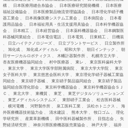
構
日本医療用縫合糸協会
日本医療研究開発機構
日本医療
福祉設備協会
日本医療製品物流管理協議会
日本理化学硝子機
器工業会
日本画像医療システム工業会
日本病院会
日本看
護用品協会
日本福祉用具・生活支援用具協会
日本科学機器協
会
日本精工
日本経営協会
日本薬科機器協会
日本鋼製医
科器械同業組合
日本電信電話
日本電気
日東精工
日機装
日立ハイテクノロジーズ
日立プラントサービス
日立製作所
旭化成
旭化成メディカル
昭和大学
朝日インテック
朝
日サージカルロボティクス
木幡計器製作所
札幌市立大学
杏友医療機器協同組合
村中医療器
東レ
東京医科歯科大学
東京大学
東京大学医学部附属病院
東京大学大学院
東京
女子医科大学
東京慈恵会医科大学
東京理化学硝子器械工業協
同組合
東京硝子器械
東京硝子製品協同組合
東京硝子製品
協同組合医理化部会
東京科学機器協会
東京科学機器協会ＳＪ
Ｃ
東北大学
東機貿
東芝
東芝デジタルソリューションズ
東芝メディカルシステムズ
東部硝子工業会
松吉医科器械
横河電機
河野製作所
泉工医科工業
浜松ホトニクス
海
外医療機器技術協力会
清水建設
熊本大学
牧口ゴム
理化
学研究所
産業革新機構
田中医科器械製作所
目指志会
矢
野経済研究所
神奈川県医療機器販売業協会
神戸大学
福井