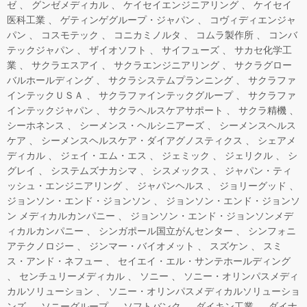
ゼ
グンゼメディカル
ケイセイエンジニアリング
ケイセイ
医科工業
ゲティンゲグループ・ジャパン
コヴィディエンジャ
パン
コスモテック
コニカミノルタ
コムラ製作所
コンバ
テックジャパン
ザイオソフト
サイフューズ
サカセ化学工
業
サクラエスアイ
サクラエンジニアリング
サクラグロー
バルホールディング
サクラシステムプランニング
サクラファ
インテックＵＳＡ
サクラファインテックグループ
サクラファ
インテックジャパン
サクラヘルスケアサポート
サクラ精機
シーホネンス
シーメンス・ヘルシニアーズ
シーメンスヘルス
ケア
シーメンスヘルスケア・ダイアグノスティクス
シェアメ
ディカル
ジェイ・エム・エス
ジェミック
ジェリクル
シ
グレイ
システムズナカシマ
シスメックス
ジャパン・ティ
ッシュ・エンジニアリング
ジャパンヘルス
ジョリーグッド
ジョンソン・エンド・ジョンソン
ジョンソン・エンド・ジョンソ
ン メディカルカンパニー
ジョンソン・エンド・ジョンソンメデ
ィカルカンパニー
シンガポール国立がんセンター
シンフォニ
アテクノロジー
ジンマー・バイオメット
スズケン
スミ
ス・アンド・ネフュー
セイエイ・エル・サンテホールディング
センチュリーメディカル
ソニー
ソニー・オリンパスメディ
カルソリューション
ソニー・オリンパスメディカルソリューショ
ンズ
ソニーグループ
ソフトバンク
ダイキン工業
ダイナ