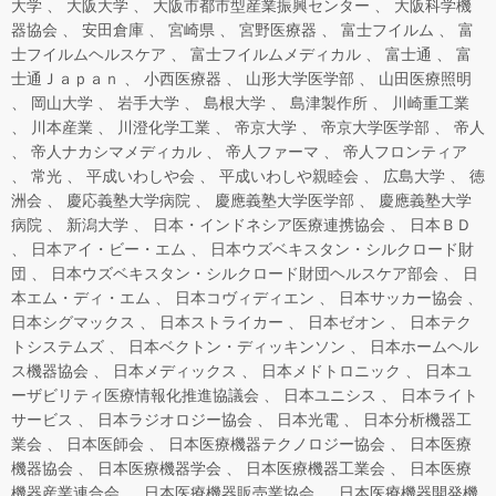
大学
大阪大学
大阪市都市型産業振興センター
大阪科学機
器協会
安田倉庫
宮崎県
宮野医療器
富士フイルム
富
士フイルムヘルスケア
富士フイルムメディカル
富士通
富
士通Ｊａｐａｎ
小西医療器
山形大学医学部
山田医療照明
岡山大学
岩手大学
島根大学
島津製作所
川崎重工業
川本産業
川澄化学工業
帝京大学
帝京大学医学部
帝人
帝人ナカシマメディカル
帝人ファーマ
帝人フロンティア
常光
平成いわしや会
平成いわしや親睦会
広島大学
徳
洲会
慶応義塾大学病院
慶應義塾大学医学部
慶應義塾大学
病院
新潟大学
日本・インドネシア医療連携協会
日本ＢＤ
日本アイ・ビー・エム
日本ウズベキスタン・シルクロード財
団
日本ウズベキスタン・シルクロード財団ヘルスケア部会
日
本エム・ディ・エム
日本コヴィディエン
日本サッカー協会
日本シグマックス
日本ストライカー
日本ゼオン
日本テク
トシステムズ
日本ベクトン・ディッキンソン
日本ホームヘル
ス機器協会
日本メディックス
日本メドトロニック
日本ユ
ーザビリティ医療情報化推進協議会
日本ユニシス
日本ライト
サービス
日本ラジオロジー協会
日本光電
日本分析機器工
業会
日本医師会
日本医療機器テクノロジー協会
日本医療
機器協会
日本医療機器学会
日本医療機器工業会
日本医療
機器産業連合会
日本医療機器販売業協会
日本医療機器開発機