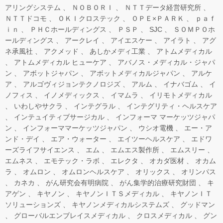
アリングシステム
ＮＯＢＯＲＩ
ＮＴＴデータ経営研究所
ＮＴＴドコモ
ＯＫＩクロステック
ＯＰＥ×ＰＡＲＫ
ｐａｆ
ｉｎ
ＰＨＣホールディングス
ＰＳＰ
SJC
ＳＯＭＰＯホ
ールディングス
アークレイ
アイエスケー
アイラト
アグ
ネ承風社
アクメッド
あしかメディ工業
アトムメディカル
アトムメディカル ヒューケア
アバノス・メディカル・ジャパ
ン
アボットジャパン
アボットメディカルジャパン
アルケ
ア
アルゴヴィジョンテクノロジズ
アルム
イナバゴム
イ
ノフィス
イノメディックス
イマムラ
イリモトメディカル
いわしやサクラ
インテグラル
インテグリティ・ヘルスケア
インテュイティブサージカル
インフォーマ マーケッツジャパ
ン
インフォーママーケッツジャパン
ウシオ電機
エー・ア
ンド・デイ
エア・ウォーター
エイツーヘルスケア
エドワ
ーズライフサイエンス
エム
エムエス製作所
エムスリー
エムネス
エモテック・ラボ
エレクタ
オカダ医材
オカム
ラ
オムロン
オムロンヘルスケア
オリックス
オリンパス
カネカ
がん研究会有明病院
がん集学的治療研究財団
キ
アゲン
キヤノン
キヤノンＩＴＳメディカル
キヤノンＩＴ
ソリューションズ
キヤノンメディカルシステムズ
グッドマン
グローバルエンブレイスメディカル
クロスメディカル
グン