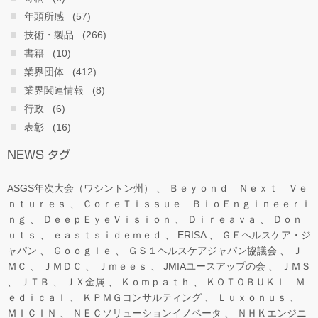
年頭所感
(57)
技術・製品
(266)
書籍
(10)
業界団体
(412)
業界関連情報
(8)
行政
(6)
表彰
(16)
NEWS タグ
ASGS年次大会（ワシントン州）
Ｂｅｙｏｎｄ Ｎｅｘｔ Ｖｅ
ｎｔｕｒｅｓ
ＣｏｒｅＴｉｓｓｕｅ ＢｉｏＥｎｇｉｎｅｅｒｉ
ｎｇ
ＤｅｅｐＥｙｅＶｉｓｉｏｎ
Ｄｉｒｅａｖａ
Ｄｏｎ
ｕｔｓ
ｅａｓｔｓｉｄｅｍｅｄ
ERISA
ＧＥヘルスケア・ジ
ャパン
Ｇｏｏｇｌｅ
ＧＳ１ヘルスケアジャパン協議会
Ｊ
ＭＣ
ＪＭＤＣ
Ｊｍｅｅｓ
JMIAユースアップの会
ＪＭＳ
ＪＴＢ
ＪＸ金属
Ｋｏｍｐａｔｈ
ＫＯＴＯＢＵＫＩ Ｍ
ｅｄｉｃａｌ
ＫＰＭＧコンサルティング
Ｌｕｘｏｎｕｓ
ＭＩＣＩＮ
ＮＥＣソリューションイノベータ
ＮＨＫエンジニ