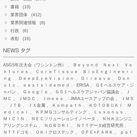
書籍
(10)
業界団体
(412)
業界関連情報
(8)
行政
(6)
表彰
(16)
NEWS タグ
ASGS年次大会（ワシントン州）
Ｂｅｙｏｎｄ Ｎｅｘｔ Ｖｅ
ｎｔｕｒｅｓ
ＣｏｒｅＴｉｓｓｕｅ ＢｉｏＥｎｇｉｎｅｅｒｉ
ｎｇ
ＤｅｅｐＥｙｅＶｉｓｉｏｎ
Ｄｉｒｅａｖａ
Ｄｏｎ
ｕｔｓ
ｅａｓｔｓｉｄｅｍｅｄ
ERISA
ＧＥヘルスケア・ジ
ャパン
Ｇｏｏｇｌｅ
ＧＳ１ヘルスケアジャパン協議会
Ｊ
ＭＣ
ＪＭＤＣ
Ｊｍｅｅｓ
JMIAユースアップの会
ＪＭＳ
ＪＴＢ
ＪＸ金属
Ｋｏｍｐａｔｈ
ＫＯＴＯＢＵＫＩ Ｍ
ｅｄｉｃａｌ
ＫＰＭＧコンサルティング
Ｌｕｘｏｎｕｓ
ＭＩＣＩＮ
ＮＥＣソリューションイノベータ
ＮＨＫエンジニ
アリングシステム
ＮＯＢＯＲＩ
ＮＴＴデータ経営研究所
ＮＴＴドコモ
ＯＫＩクロステック
ＯＰＥ×ＰＡＲＫ
ｐａｆ