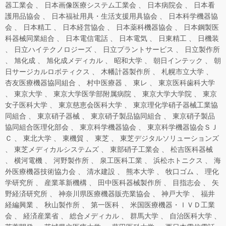
器工業会
日本画像医療システム工業会
日本病院会
日本看
護用品協会
日本福祉用具・生活支援用具協会
日本科学機器協
会
日本精工
日本経営協会
日本薬科機器協会
日本鋼製医
科器械同業組合
日本電信電話
日本電気
日東精工
日機装
日立ハイテクノロジーズ
日立プラントサービス
日立製作所
旭化成
旭化成メディカル
昭和大学
朝日インテック
朝
日サージカルロボティクス
木幡計器製作所
札幌市立大学
杏友医療機器協同組合
村中医療器
東レ
東京医科歯科大学
東京大学
東京大学医学部附属病院
東京大学大学院
東京
女子医科大学
東京慈恵会医科大学
東京理化学硝子器械工業協
同組合
東京硝子器械
東京硝子製品協同組合
東京硝子製品
協同組合医理化部会
東京科学機器協会
東京科学機器協会ＳＪ
Ｃ
東北大学
東機貿
東芝
東芝デジタルソリューションズ
東芝メディカルシステムズ
東部硝子工業会
松吉医科器械
横河電機
河野製作所
泉工医科工業
浜松ホトニクス
海
外医療機器技術協力会
清水建設
熊本大学
牧口ゴム
理化
学研究所
産業革新機構
田中医科器械製作所
目指志会
矢
野経済研究所
神奈川県医療機器販売業協会
神戸大学
福井
経編興業
秋山製作所
第一医科
米国医療機器・ＩＶＤ工業
会
経済産業省
総合メディカル
群馬大学
自治医科大学