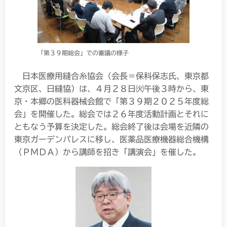
「第３９期総会」での審議の様子
日本医療用縫合糸協会（会長＝保科保志氏、東京都
文京区、日縫協）は、４月２８日㈫午後３時から、東
京・本郷の医科器械会館で「第３９期２０２５年度総
会」を開催した。総会では２６年度活動計画とそれに
ともなう予算を決定した。総会終了後は会場を近隣の
東京ガーデンパレスに移し、医薬品医療機器総合機構
（ＰＭＤＡ）から講師を招き「講演会」を催した。