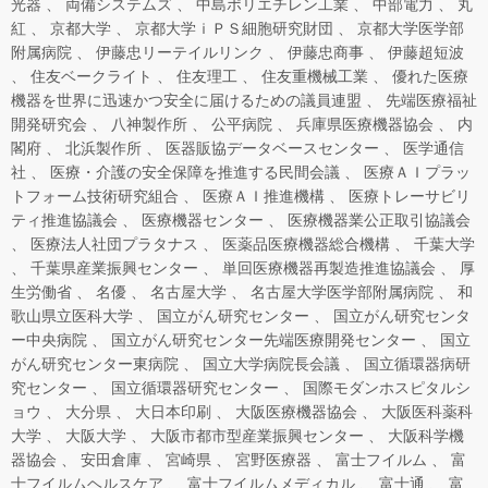
光器
両備システムズ
中島ポリエチレン工業
中部電力
丸
紅
京都大学
京都大学ｉＰＳ細胞研究財団
京都大学医学部
附属病院
伊藤忠リーテイルリンク
伊藤忠商事
伊藤超短波
住友ベークライト
住友理工
住友重機械工業
優れた医療
機器を世界に迅速かつ安全に届けるための議員連盟
先端医療福祉
開発研究会
八神製作所
公平病院
兵庫県医療機器協会
内
閣府
北浜製作所
医器販協データベースセンター
医学通信
社
医療・介護の安全保障を推進する民間会議
医療ＡＩプラッ
トフォーム技術研究組合
医療ＡＩ推進機構
医療トレーサビリ
ティ推進協議会
医療機器センター
医療機器業公正取引協議会
医療法人社団プラタナス
医薬品医療機器総合機構
千葉大学
千葉県産業振興センター
単回医療機器再製造推進協議会
厚
生労働省
名優
名古屋大学
名古屋大学医学部附属病院
和
歌山県立医科大学
国立がん研究センター
国立がん研究センタ
ー中央病院
国立がん研究センター先端医療開発センター
国立
がん研究センター東病院
国立大学病院長会議
国立循環器病研
究センター
国立循環器研究センター
国際モダンホスピタルシ
ョウ
大分県
大日本印刷
大阪医療機器協会
大阪医科薬科
大学
大阪大学
大阪市都市型産業振興センター
大阪科学機
器協会
安田倉庫
宮崎県
宮野医療器
富士フイルム
富
士フイルムヘルスケア
富士フイルムメディカル
富士通
富