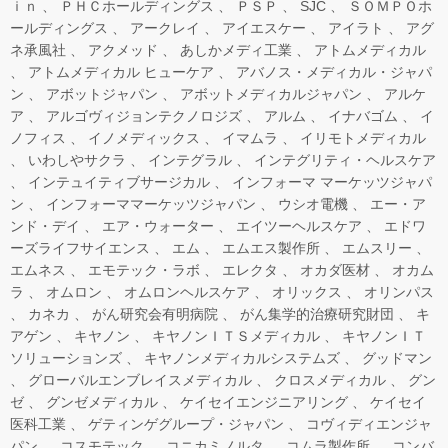
ｉｎ
ＰＨＣホールディングス
ＰＳＰ
SJC
ＳＯＭＰＯホ
ールディングス
アークレイ
アイエスケー
アイラト
アグ
ネ承風社
アクメッド
あしかメディ工業
アトムメディカル
アトムメディカル ヒューケア
アバノス・メディカル・ジャパ
ン
アボットジャパン
アボットメディカルジャパン
アルケ
ア
アルゴヴィジョンテクノロジズ
アルム
イナバゴム
イ
ノフィス
イノメディックス
イマムラ
イリモトメディカル
いわしやサクラ
インテグラル
インテグリティ・ヘルスケア
インテュイティブサージカル
インフォーマ マーケッツジャパ
ン
インフォーママーケッツジャパン
ウシオ電機
エー・ア
ンド・デイ
エア・ウォーター
エイツーヘルスケア
エドワ
ーズライフサイエンス
エム
エムエス製作所
エムスリー
エムネス
エモテック・ラボ
エレクタ
オカダ医材
オカム
ラ
オムロン
オムロンヘルスケア
オリックス
オリンパス
カネカ
がん研究会有明病院
がん集学的治療研究財団
キ
アゲン
キヤノン
キヤノンＩＴＳメディカル
キヤノンＩＴ
ソリューションズ
キヤノンメディカルシステムズ
グッドマン
グローバルエンブレイスメディカル
クロスメディカル
グン
ゼ
グンゼメディカル
ケイセイエンジニアリング
ケイセイ
医科工業
ゲティンゲグループ・ジャパン
コヴィディエンジャ
パン
コスモテック
コニカミノルタ
コムラ製作所
コンバ