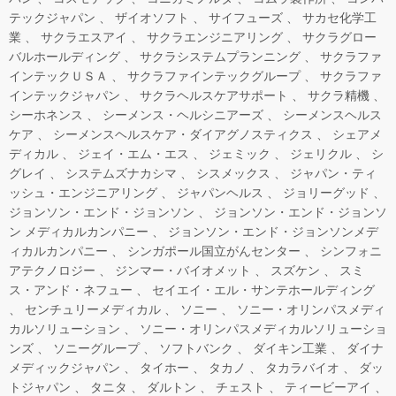
テックジャパン
ザイオソフト
サイフューズ
サカセ化学工
業
サクラエスアイ
サクラエンジニアリング
サクラグロー
バルホールディング
サクラシステムプランニング
サクラファ
インテックＵＳＡ
サクラファインテックグループ
サクラファ
インテックジャパン
サクラヘルスケアサポート
サクラ精機
シーホネンス
シーメンス・ヘルシニアーズ
シーメンスヘルス
ケア
シーメンスヘルスケア・ダイアグノスティクス
シェアメ
ディカル
ジェイ・エム・エス
ジェミック
ジェリクル
シ
グレイ
システムズナカシマ
シスメックス
ジャパン・ティ
ッシュ・エンジニアリング
ジャパンヘルス
ジョリーグッド
ジョンソン・エンド・ジョンソン
ジョンソン・エンド・ジョンソ
ン メディカルカンパニー
ジョンソン・エンド・ジョンソンメデ
ィカルカンパニー
シンガポール国立がんセンター
シンフォニ
アテクノロジー
ジンマー・バイオメット
スズケン
スミ
ス・アンド・ネフュー
セイエイ・エル・サンテホールディング
センチュリーメディカル
ソニー
ソニー・オリンパスメディ
カルソリューション
ソニー・オリンパスメディカルソリューショ
ンズ
ソニーグループ
ソフトバンク
ダイキン工業
ダイナ
メディックジャパン
タイホー
タカノ
タカラバイオ
ダッ
トジャパン
タニタ
ダルトン
チェスト
ティービーアイ