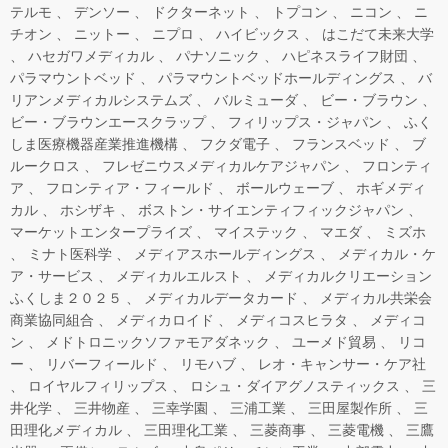
テルモ
デンソー
ドクターネット
トプコン
ニコン
ニ
チオン
ニットー
ニプロ
ハイビックス
はこだて未来大学
ハセガワメディカル
パナソニック
ハピネスライフ財団
パラマウントベッド
パラマウントベッドホールディングス
バ
リアンメディカルシステムズ
バルミューダ
ビー・ブラウン
ビー・ブラウンエースクラップ
フィリップス・ジャパン
ふく
しま医療機器産業推進機構
フクダ電子
フランスベッド
ブ
ルークロス
フレゼニウスメディカルケアジャパン
フロンティ
ア
フロンティア・フィールド
ボールウェーブ
ホギメディ
カル
ホシザキ
ボストン・サイエンティフィックジャパン
マーケットエンタープライズ
マイステック
マエダ
ミズホ
ミナト医科学
メディアスホールディングス
メディカル・ケ
ア・サービス
メディカルエルスト
メディカルクリエーション
ふくしま２０２５
メディカルデータカード
メディカル共栄会
商業協同組合
メディカロイド
メディコスヒラタ
メディコ
ン
メドトロニックソファモアダネック
ユーメド貿易
リコ
ー
リバーフィールド
リモハブ
レオ・キャンサー・ケア社
ロイヤルフィリップス
ロシュ・ダイアグノスティックス
三
井化学
三井物産
三幸学園
三浦工業
三田屋製作所
三
田理化メディカル
三田理化工業
三菱商事
三菱電機
三鷹