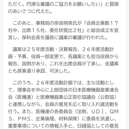
ただく。円滑な審議のご協力をお願いしたい」と冒頭
のあいさつに代えた。
このあと、事務局の奈良明美氏が「会員企業数１７
社中、出席１５社、委任状提出２社」と総会成立を宣
言し、保科会長を議長に議案の審議が行われた。
議案は２５年度活動・決算報告、２６年度活動計
画・予算、役員一部変更で、各議案とも担当役員から
報告、説明があり、これを出席会員が了承し、全議案
とも原案通り承認、可決した。
このうち、２６年度活動計画では、主な活動とし
て、理事会を中心に上部団体の日本医療機器産業連合
会（医機連）と医療機器業公正取引協議会（公取協）
と連携しながら、会員の意見を広く取り入れ諸活動を
行う。また、医機連の各委員会（法制、ＵＤＩ、ＱＭ
Ｓ、ＰＭＳ、企業倫理、材料保険）に委員を派遣し、
重要事項についての情報入手と、日縫協としての意見