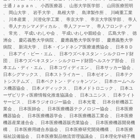
士通Ｊａｐａｎ
小西医療器
山形大学医学部
山田医療照明
岡山大学
岩手大学
島根大学
島津製作所
川崎重工業
川本産業
川澄化学工業
帝京大学
帝京大学医学部
帝人
帝人ナカシマメディカル
帝人ファーマ
帝人フロンティア
常光
平成いわしや会
平成いわしや親睦会
広島大学
徳
洲会
慶応義塾大学病院
慶應義塾大学医学部
慶應義塾大学
病院
新潟大学
日本・インドネシア医療連携協会
日本ＢＤ
日本アイ・ビー・エム
日本ウズベキスタン・シルクロード財
団
日本ウズベキスタン・シルクロード財団ヘルスケア部会
日
本エム・ディ・エム
日本コヴィディエン
日本サッカー協会
日本シグマックス
日本ストライカー
日本ゼオン
日本テク
トシステムズ
日本ベクトン・ディッキンソン
日本ホームヘル
ス機器協会
日本メディックス
日本メドトロニック
日本ユ
ーザビリティ医療情報化推進協議会
日本ユニシス
日本ライト
サービス
日本ラジオロジー協会
日本光電
日本分析機器工
業会
日本医師会
日本医療機器テクノロジー協会
日本医療
機器協会
日本医療機器学会
日本医療機器工業会
日本医療
機器産業連合会
日本医療機器販売業協会
日本医療機器開発機
構
日本医療用縫合糸協会
日本医療研究開発機構
日本医療
福祉設備協会
日本医療製品物流管理協議会
日本理化学硝子機