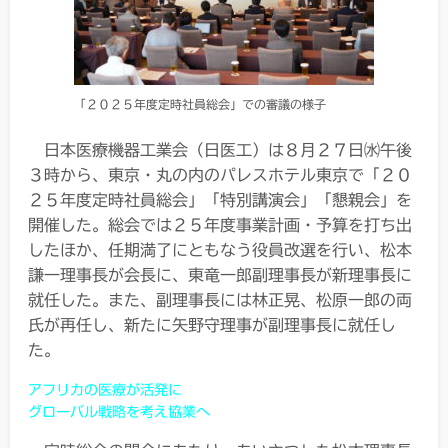
「２０２５年度定時社員総会」での審議の様子
日本医療機器工業会（日医工）は８月２７日㈬午後
３時から、東京・丸の内のパレスホテル東京で「２０
２５年度定時社員総会」「特別講演会」「懇親会」を
開催した。総会では２５年度事業計画・予算を打ち出
したほか、任期満了にともなう役員改選を行い、松本
謙一理事長が会長に、東竜一郎副理事長が新理事長に
就任した。また、副理事長には林正晃、松原一郎の両
氏が再任し、新たに矢野守理事が副理事長に就任し
た。
アフリカの医療が活発に
グローバル戦略を考え協業へ