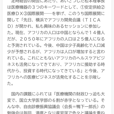
定時総会の開会にあたり、あいさつした松本理事長
は医療機器の３つのキーワードとして、①安定供給②
医療ＤＸ③国際展開――を挙げ、このうち国際展開に
関して「先日、横浜でアフリカ開発会議（ＴＩＣＡ
Ｄ）が開かれ、私も興味のあるセッションに参加し
た。現在、アフリカの人口は中国とならんで１４億人
だが、２０５０年にアフリカの人口は２５億人になる
と予測されている。今後、中国は少子高齢化で人口減
少が予想されるが、アフリカは人口が増加すると言わ
れている。これにともないアフリカのヘルスケアビジ
ネスも活発になってきており、アフリカに援助する時
代から、投資する時代になってきている」と今後、ア
フリカへの医療ビジネスが活発化することを示唆し
た。
国内の課題にふれては「医療機関の財政ひっ迫も大
変で、国立大学医学部の６割が赤字となっている。そ
んな中、自由診療振興協議会（会長＝鴨下一郎氏）の
勉強会は毎回、満席となり産官学で色々と議論を重ね