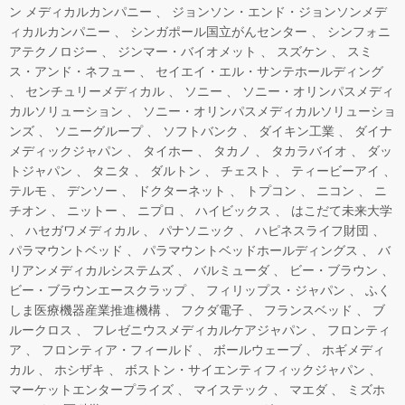
ン メディカルカンパニー
ジョンソン・エンド・ジョンソンメデ
ィカルカンパニー
シンガポール国立がんセンター
シンフォニ
アテクノロジー
ジンマー・バイオメット
スズケン
スミ
ス・アンド・ネフュー
セイエイ・エル・サンテホールディング
センチュリーメディカル
ソニー
ソニー・オリンパスメディ
カルソリューション
ソニー・オリンパスメディカルソリューショ
ンズ
ソニーグループ
ソフトバンク
ダイキン工業
ダイナ
メディックジャパン
タイホー
タカノ
タカラバイオ
ダッ
トジャパン
タニタ
ダルトン
チェスト
ティービーアイ
テルモ
デンソー
ドクターネット
トプコン
ニコン
ニ
チオン
ニットー
ニプロ
ハイビックス
はこだて未来大学
ハセガワメディカル
パナソニック
ハピネスライフ財団
パラマウントベッド
パラマウントベッドホールディングス
バ
リアンメディカルシステムズ
バルミューダ
ビー・ブラウン
ビー・ブラウンエースクラップ
フィリップス・ジャパン
ふく
しま医療機器産業推進機構
フクダ電子
フランスベッド
ブ
ルークロス
フレゼニウスメディカルケアジャパン
フロンティ
ア
フロンティア・フィールド
ボールウェーブ
ホギメディ
カル
ホシザキ
ボストン・サイエンティフィックジャパン
マーケットエンタープライズ
マイステック
マエダ
ミズホ