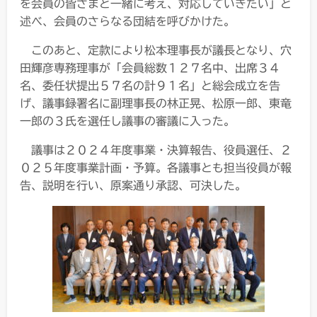
を会員の皆さまと一緒に考え、対応していきたい」と
述べ、会員のさらなる団結を呼びかけた。
このあと、定款により松本理事長が議長となり、穴
田輝彦専務理事が「会員総数１２７名中、出席３４
名、委任状提出５７名の計９１名」と総会成立を告
げ、議事録署名に副理事長の林正晃、松原一郎、東竜
一郎の３氏を選任し議事の審議に入った。
議事は２０２４年度事業・決算報告、役員選任、２
０２５年度事業計画・予算。各議事とも担当役員が報
告、説明を行い、原案通り承認、可決した。