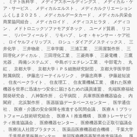
ミナト医科学
メディアスホールディングス
メディカル・ケ
ア・サービス
メディカルエルスト
メディカルクリエーション
ふくしま２０２５
メディカルデータカード
メディカル共栄会
商業協同組合
メディカロイド
メディコスヒラタ
メディコ
ン
メドトロニックソファモアダネック
ユーメド貿易
リコ
ー
リバーフィールド
リモハブ
レオ・キャンサー・ケア社
ロイヤルフィリップス
ロシュ・ダイアグノスティックス
三
井化学
三井物産
三幸学園
三浦工業
三田屋製作所
三
田理化メディカル
三田理化工業
三菱商事
三菱電機
三鷹
光器
両備システムズ
中島ポリエチレン工業
中部電力
丸
紅
京都大学
京都大学ｉＰＳ細胞研究財団
京都大学医学部
附属病院
伊藤忠リーテイルリンク
伊藤忠商事
伊藤超短波
住友ベークライト
住友理工
住友重機械工業
優れた医療
機器を世界に迅速かつ安全に届けるための議員連盟
先端医療福祉
開発研究会
八神製作所
公平病院
兵庫県医療機器協会
内
閣府
北浜製作所
医器販協データベースセンター
医学通信
社
医療・介護の安全保障を推進する民間会議
医療ＡＩプラッ
トフォーム技術研究組合
医療ＡＩ推進機構
医療トレーサビリ
ティ推進協議会
医療機器センター
医療機器業公正取引協議会
医療法人社団プラタナス
医薬品医療機器総合機構
千葉大学
千葉県産業振興センター
単回医療機器再製造推進協議会
厚