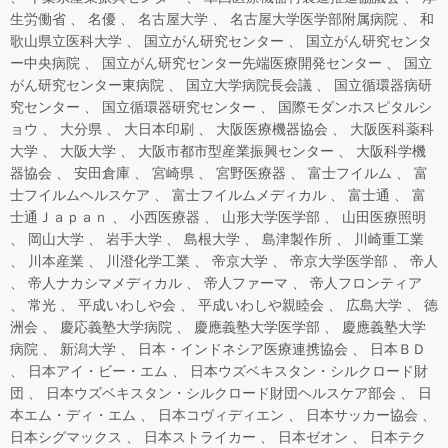
生労働省
名優
名古屋大学
名古屋大学医学部附属病院
和
歌山県立医科大学
国立がん研究センター
国立がん研究センタ
ー中央病院
国立がん研究センター先端医療開発センター
国立
がん研究センター東病院
国立大学病院長会議
国立循環器病研
究センター
国立循環器研究センター
国際モダンホスピタルシ
ョウ
大分県
大日本印刷
大阪医療機器協会
大阪医科薬科
大学
大阪大学
大阪市都市型産業振興センター
大阪科学機
器協会
安田倉庫
宮崎県
宮野医療器
富士フイルム
富
士フイルムヘルスケア
富士フイルムメディカル
富士通
富
士通Ｊａｐａｎ
小西医療器
山形大学医学部
山田医療照明
岡山大学
岩手大学
島根大学
島津製作所
川崎重工業
川本産業
川澄化学工業
帝京大学
帝京大学医学部
帝人
帝人ナカシマメディカル
帝人ファーマ
帝人フロンティア
常光
平成いわしや会
平成いわしや親睦会
広島大学
徳
洲会
慶応義塾大学病院
慶應義塾大学医学部
慶應義塾大学
病院
新潟大学
日本・インドネシア医療連携協会
日本ＢＤ
日本アイ・ビー・エム
日本ウズベキスタン・シルクロード財
団
日本ウズベキスタン・シルクロード財団ヘルスケア部会
日
本エム・ディ・エム
日本コヴィディエン
日本サッカー協会
日本シグマックス
日本ストライカー
日本ゼオン
日本テク