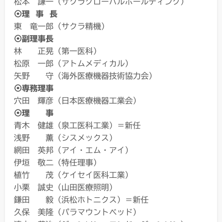
松本 謙一（サクラグローバルホールディング）
⦿理 事 長
東 竜一郎（サクラ精機）
⦿副理事長
林 正晃（第一医科）
松原 一郎（アトムメディカル）
矢野 守（海外医療機器技術協力会）
⦿専務理事
穴田 輝彦（日本医療機器工業会）
⦿理 事
青木 健雄（泉工医科工業）＝新任
浅野 薫（シスメックス）
網田 英邦（アイ・エム・アイ）
伊垣 敬二（特任理事）
植竹 茂（ケイセイ医科工業）
小栗 誠史（山田医療照明）
鎌田 毅（浜松ホトニクス）＝新任
久保 美隆（パラマウントベッド）