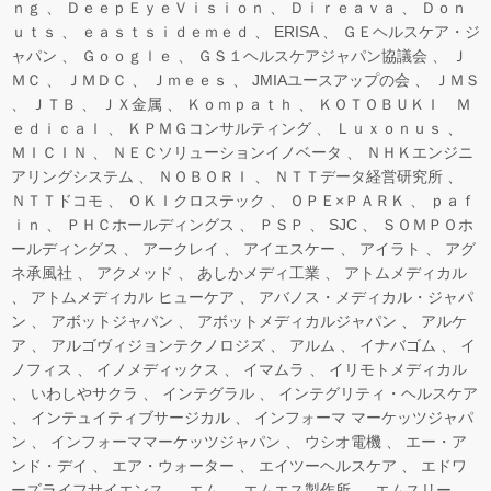
ｎｇ
ＤｅｅｐＥｙｅＶｉｓｉｏｎ
Ｄｉｒｅａｖａ
Ｄｏｎ
ｕｔｓ
ｅａｓｔｓｉｄｅｍｅｄ
ERISA
ＧＥヘルスケア・ジ
ャパン
Ｇｏｏｇｌｅ
ＧＳ１ヘルスケアジャパン協議会
Ｊ
ＭＣ
ＪＭＤＣ
Ｊｍｅｅｓ
JMIAユースアップの会
ＪＭＳ
ＪＴＢ
ＪＸ金属
Ｋｏｍｐａｔｈ
ＫＯＴＯＢＵＫＩ Ｍ
ｅｄｉｃａｌ
ＫＰＭＧコンサルティング
Ｌｕｘｏｎｕｓ
ＭＩＣＩＮ
ＮＥＣソリューションイノベータ
ＮＨＫエンジニ
アリングシステム
ＮＯＢＯＲＩ
ＮＴＴデータ経営研究所
ＮＴＴドコモ
ＯＫＩクロステック
ＯＰＥ×ＰＡＲＫ
ｐａｆ
ｉｎ
ＰＨＣホールディングス
ＰＳＰ
SJC
ＳＯＭＰＯホ
ールディングス
アークレイ
アイエスケー
アイラト
アグ
ネ承風社
アクメッド
あしかメディ工業
アトムメディカル
アトムメディカル ヒューケア
アバノス・メディカル・ジャパ
ン
アボットジャパン
アボットメディカルジャパン
アルケ
ア
アルゴヴィジョンテクノロジズ
アルム
イナバゴム
イ
ノフィス
イノメディックス
イマムラ
イリモトメディカル
いわしやサクラ
インテグラル
インテグリティ・ヘルスケア
インテュイティブサージカル
インフォーマ マーケッツジャパ
ン
インフォーママーケッツジャパン
ウシオ電機
エー・ア
ンド・デイ
エア・ウォーター
エイツーヘルスケア
エドワ
ーズライフサイエンス
エム
エムエス製作所
エムスリー