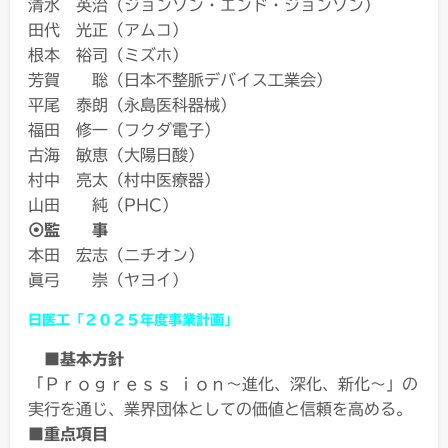
清水 英治（ジョンソン・エンド・ジョンソン）
田代 光正（アムコ）
根本 裕司（ミズホ）
芳賀 聡（日本不整脈デバイス工業会）
平尾 泰朗（永島医科器械）
福田 修一（フクダ電子）
古海 敏恵（大陽日酸）
村中 亮太（村中医療器）
山田 純（PHC）
⦿監 事
本田 宏志（ニチオン）
眞弓 崇（ヤヨイ）
日医工「２０２５年度事業計画」
■基本方針
「Ｐｒｏｇｒｅｓｓ ｉｏｎ～進化、深化、新化～」の
実行を通じ、業界団体としての価値と信頼を高める。
■重点項目