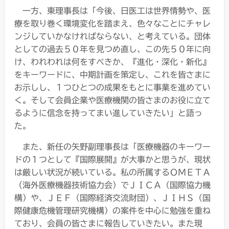
一方、東理事長は「今後、日医工は世界情勢や、医
療を取り巻く環境変化を踏まえ、色々なことにチャレ
ンジしていかなければならない、と考えている。団体
としての過去５０年を見つめ直し、この先５０年に向
け、われわれは何をすべきか、『進化・深化・新化』
をキーワードに、中期計画を策定し、これを皆さまに
お示しし、１つひとつの成果をもとに事業を進めてい
く。そして会員企業や医療機関の皆さまのお役に立て
るように信念を持ってまい進していきたい」と語っ
た。
また、新任の矢野副理事長は「医療機器のキーワー
ドの１つとして『国際展開』が大事かと思うが、現状
は厳しい状況が続いている。私の所属するＯＭＥＴＡ
（海外医療機器技術協力会）でＪＩＣＡ（国際協力機
構）や、ＪＥＦ（国際経済交流財団）、ＪＩＨＳ（国
際健康危機管理研究機構）の案件を中心に勉強を重ね
ており、会員の皆さまに報告していきたい。また現