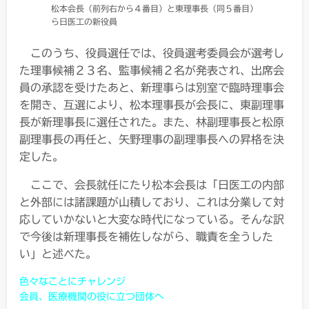
松本会長（前列右から４番目）と東理事長（同５番目）
ら日医工の新役員
このうち、役員選任では、役員選考委員会が選考し
た理事候補２３名、監事候補２名が発表され、出席会
員の承認を受けたあと、新理事らは別室で臨時理事会
を開き、互選により、松本理事長が会長に、東副理事
長が新理事長に選任された。また、林副理事長と松原
副理事長の再任と、矢野理事の副理事長への昇格を決
定した。
ここで、会長就任にたり松本会長は「日医工の内部
と外部には諸課題が山積しており、これは分業して対
応していかないと大変な時代になっている。そんな訳
で今後は新理事長を補佐しながら、職責を全うした
い」と述べた。
色々なことにチャレンジ
会員、医療機関の役に立つ団体へ