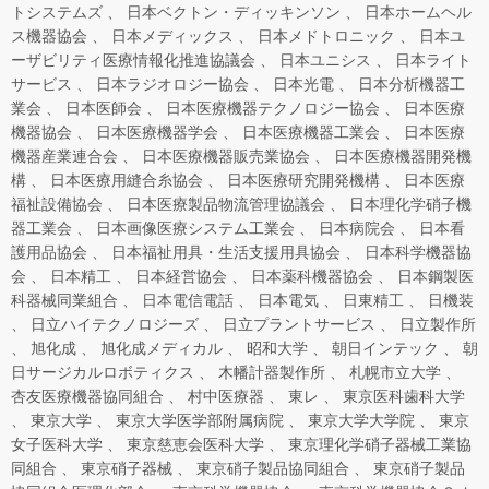
トシステムズ
日本ベクトン・ディッキンソン
日本ホームヘル
ス機器協会
日本メディックス
日本メドトロニック
日本ユ
ーザビリティ医療情報化推進協議会
日本ユニシス
日本ライト
サービス
日本ラジオロジー協会
日本光電
日本分析機器工
業会
日本医師会
日本医療機器テクノロジー協会
日本医療
機器協会
日本医療機器学会
日本医療機器工業会
日本医療
機器産業連合会
日本医療機器販売業協会
日本医療機器開発機
構
日本医療用縫合糸協会
日本医療研究開発機構
日本医療
福祉設備協会
日本医療製品物流管理協議会
日本理化学硝子機
器工業会
日本画像医療システム工業会
日本病院会
日本看
護用品協会
日本福祉用具・生活支援用具協会
日本科学機器協
会
日本精工
日本経営協会
日本薬科機器協会
日本鋼製医
科器械同業組合
日本電信電話
日本電気
日東精工
日機装
日立ハイテクノロジーズ
日立プラントサービス
日立製作所
旭化成
旭化成メディカル
昭和大学
朝日インテック
朝
日サージカルロボティクス
木幡計器製作所
札幌市立大学
杏友医療機器協同組合
村中医療器
東レ
東京医科歯科大学
東京大学
東京大学医学部附属病院
東京大学大学院
東京
女子医科大学
東京慈恵会医科大学
東京理化学硝子器械工業協
同組合
東京硝子器械
東京硝子製品協同組合
東京硝子製品