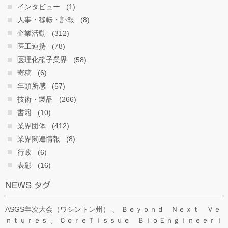
インタビュー
(1)
人事・移転・訃報
(8)
企業活動
(312)
医工連携
(78)
医理化硝子業界
(58)
寄稿
(6)
年頭所感
(57)
技術・製品
(266)
書籍
(10)
業界団体
(412)
業界関連情報
(8)
行政
(6)
表彰
(16)
NEWS タグ
ASGS年次大会（ワシントン州）
Ｂｅｙｏｎｄ Ｎｅｘｔ Ｖｅ
ｎｔｕｒｅｓ
ＣｏｒｅＴｉｓｓｕｅ ＢｉｏＥｎｇｉｎｅｅｒｉ