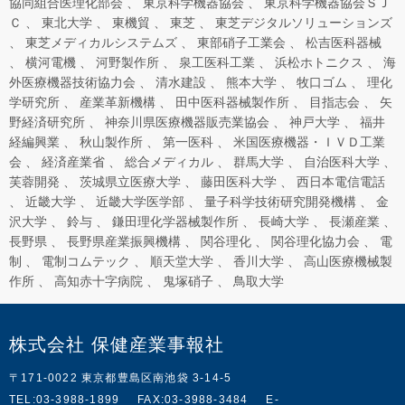
協同組合医理化部会
東京科学機器協会
東京科学機器協会ＳＪ
Ｃ
東北大学
東機貿
東芝
東芝デジタルソリューションズ
東芝メディカルシステムズ
東部硝子工業会
松吉医科器械
横河電機
河野製作所
泉工医科工業
浜松ホトニクス
海
外医療機器技術協力会
清水建設
熊本大学
牧口ゴム
理化
学研究所
産業革新機構
田中医科器械製作所
目指志会
矢
野経済研究所
神奈川県医療機器販売業協会
神戸大学
福井
経編興業
秋山製作所
第一医科
米国医療機器・ＩＶＤ工業
会
経済産業省
総合メディカル
群馬大学
自治医科大学
芙蓉開発
茨城県立医療大学
藤田医科大学
西日本電信電話
近畿大学
近畿大学医学部
量子科学技術研究開発機構
金
沢大学
鈴与
鎌田理化学器械製作所
長崎大学
長瀬産業
長野県
長野県産業振興機構
関谷理化
関谷理化協力会
電
制
電制コムテック
順天堂大学
香川大学
高山医療機械製
作所
高知赤十字病院
鬼塚硝子
鳥取大学
株式会社 保健産業事報社
〒171-0022 東京都豊島区南池袋 3-14-5
TEL:03-3988-1899
FAX:03-3988-3484
E-