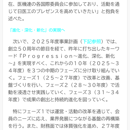
在、医機連の各国際委員会に参加しており、活動を通
じて日医工のプレゼンスを高めていきたい」と抱負を
述べた。
「進化・深化・新化」の実現へ
次いで、２０２５年度事業計画（
下記参照
）では、
創立５０周年の節目を経て、昨年に打ち出したキーワ
ード『Ｐｒｏｇｒｅｓｓｉｏｎ～進化、深化、新化
～』を実現すべく、これからの１０年（２０２５～３
４年度）を３つの中期のフェーズに分け取り組んでい
く。フェーズ１（２５～２７年度）で改革と改善、基
盤づくりを行い、フェーズ２（２８～３０年度）で活
動を浸透させ実践していく、フェーズ３（３１～３４
年度）で成果の創出と持続的進化を図っていく。
特にフェーズ１では運営・活動の改革を通じて、会
員のニーズに応え、業界発展につながる基盤の再構築
を行う。また、財務面では体質強化を進め、２７年度