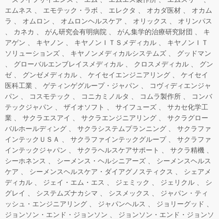
エムネス
エモテック・ラボ
エレクタ
オカダ医材
オカム
ラ
オムロン
オムロンヘルスケア
オリックス
オリンパス
カネカ
がん研究会有明病院
がん集学的治療研究財団
キ
アゲン
キヤノン
キヤノンＩＴＳメディカル
キヤノンＩＴ
ソリューションズ
キヤノンメディカルシステムズ
グッドマン
グローバルエンブレイスメディカル
クロスメディカル
グン
ゼ
グンゼメディカル
ケイセイエンジニアリング
ケイセイ
医科工業
ゲティンゲグループ・ジャパン
コヴィディエンジャ
パン
コスモテック
コニカミノルタ
コムラ製作所
コンバ
テックジャパン
ザイオソフト
サイフューズ
サカセ化学工
業
サクラエスアイ
サクラエンジニアリング
サクラグロー
バルホールディング
サクラシステムプランニング
サクラファ
インテックＵＳＡ
サクラファインテックグループ
サクラファ
インテックジャパン
サクラヘルスケアサポート
サクラ精機
シーホネンス
シーメンス・ヘルシニアーズ
シーメンスヘルス
ケア
シーメンスヘルスケア・ダイアグノスティクス
シェアメ
ディカル
ジェイ・エム・エス
ジェミック
ジェリクル
シ
グレイ
システムズナカシマ
シスメックス
ジャパン・ティ
ッシュ・エンジニアリング
ジャパンヘルス
ジョリーグッド
ジョンソン・エンド・ジョンソン
ジョンソン・エンド・ジョンソ