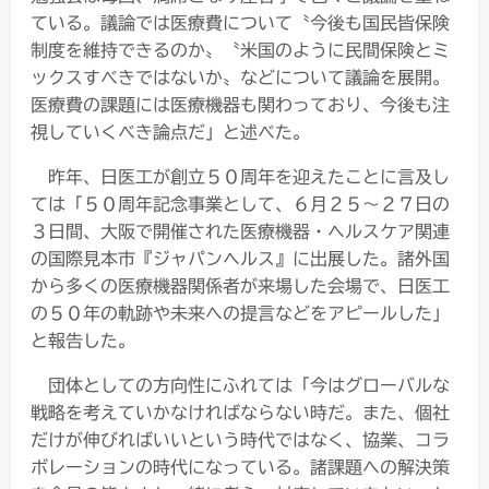
ている。議論では医療費について〝今後も国民皆保険
制度を維持できるのか〟〝米国のように民間保険とミ
ックスすべきではないか〟などについて議論を展開。
医療費の課題には医療機器も関わっており、今後も注
視していくべき論点だ」と述べた。
昨年、日医工が創立５０周年を迎えたことに言及し
ては「５０周年記念事業として、６月２５～２７日の
３日間、大阪で開催された医療機器・ヘルスケア関連
の国際見本市『ジャパンヘルス』に出展した。諸外国
から多くの医療機器関係者が来場した会場で、日医工
の５０年の軌跡や未来への提言などをアピールした」
と報告した。
団体としての方向性にふれては「今はグローバルな
戦略を考えていかなければならない時だ。また、個社
だけが伸びればいいという時代ではなく、協業、コラ
ボレーションの時代になっている。諸課題への解決策